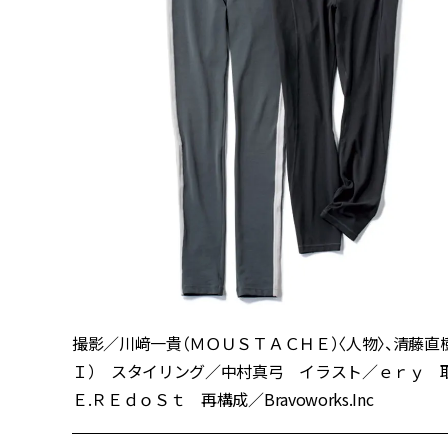
撮影／川﨑一貴（ＭＯＵＳＴＡＣＨＥ）〈人物〉、清藤直
Ｉ） スタイリング／中村真弓 イラスト／ｅｒｙ 取
Ｅ.ＲＥｄｏＳｔ 再構成／Bravoworks.Inc