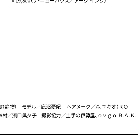
￥19,800（ザ・ニューハウス／アーク インク）
樹（静物） モデル／鹿沼憂妃 ヘアメーク／森 ユキオ（ＲＯ
材／濱口眞夕子 撮影協力／土手の伊勢屋、ｏｖｇｏ Ｂ.Ａ.Ｋ.