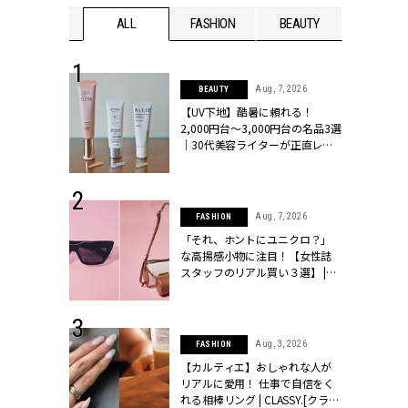
WEDDING
ALL
FASHION
BEAUTY
WEDDIN
 13, 2025
Aug, 7, 2026
BEAUTY
ブランドのリ
【UV下地】酷暑に頼れる！
0代カップルの
2,000円台〜3,000円台の名品3選
SSY.[クラッシ
｜30代美容ライターが正直レビ
ュー | CLASSY.[クラッシィ]
 30, 2026
Aug, 7, 2026
FASHION
リー】1つでも
「それ、ホントにユニクロ？」
ポメラートの
な高揚感小物に注目！【女性誌
シリーズに注
スタッフのリアル買い３選】 |
ッシィ]
CLASSY.[クラッシィ]
 16, 2026
Aug, 3, 2026
FASHION
はアリ？お呼
【カルティエ】おしゃれな人が
コーデ＆マナ
リアルに愛用！ 仕事で自信をく
Y.[クラッシィ]
れる相棒リング | CLASSY.[クラッ