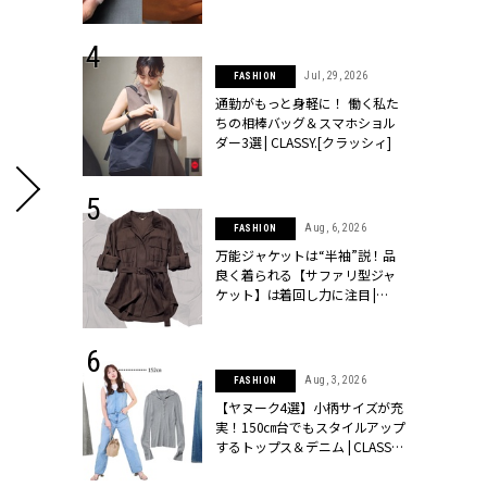
シィ]
 24, 2026
Jul, 29, 2026
FASHION
方３選】結婚
通勤がもっと身軽に！ 働く私た
“シンプル黒ワ
ちの相棒バッグ＆スマホショル
フ』で盛るのが
ダー3選 | CLASSY.[クラッシィ]
[クラッシィ]
 9, 2025
Aug, 6, 2026
FASHION
】ドレスに馴
万能ジャケットは“半袖”説！品
的な「サブバ
良く着られる【サファリ型ジャ
テプリマ、フェ
ケット】は着回し力に注目 |
SY.[クラッシ
CLASSY.[クラッシィ]
 14, 2026
Aug, 3, 2026
FASHION
ポーズで贈ら
【ヤヌーク4選】小柄サイズが充
じゃなくてネ
実！150㎝台でもスタイルアップ
LASSY.世代
するトップス＆デニム | CLASSY.
語 #15】 |
[クラッシィ]
ィ]