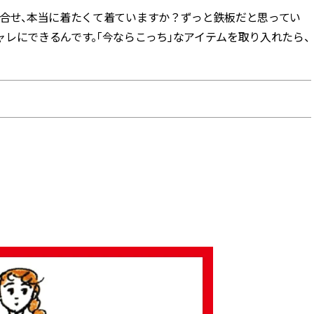
組合せ、本当に着たくて着ていますか？ずっと鉄板だと思ってい
BEAUTY
レにできるんです。「今ならこっち」なアイテムを取り入れたら、
Aug, 7, 2026
Aug,
BEAUTY
WEDDING
【UV下地】酷暑に頼れる！
【結婚指輪】人気
2,000円台〜3,000円台の名品3選
ング22選｜20〜3
｜30代美容ライターが正直レビ
エピソードも | CLA
ュー | CLASSY.[クラッシィ]
ィ]
Aug, 6, 2026
Jun,
BEAUTY
WEDDING
【ヘアアクセ6選】手抜きに見え
【一生ものジュエ
ない！アラサーのまとめ髪が垢
存在感が際立つ！
抜ける「即戦力アクセ」たち |
「トゥギャザー」
CLASSY.[クラッシィ]
目 | CLASSY.[クラ
Sep, 25, 2025
Feb,
BEAUTY
WEDDING
マルジェラの“レプリカ”に新作
結婚式に黒ドレス
も！注目度急上昇の『フレグラ
ばれで失敗しない
ンス』５選 | CLASSY.[クラッシ
ーを解説 | CLASS