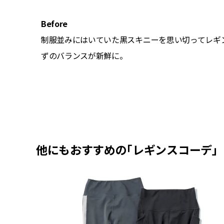
Before
制服並みにはいていた黒スキニーを思い切ってレギ
に相応し
ずのバランスが新鮮に。
ース ユナ
トヨダト
0（リリー
他にもおすすめの「レギンスコーデ」