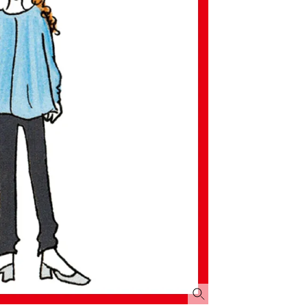
ィ]
Aug, 8, 2026
Mar,
BEAUTY
WEDDING
【シャネル】「ココ マドモアゼ
【トレンドの巻き
ル クラッシュ アプソリュ」の限
式ゲスト服の鉄板
定カフェが登場！世界観に没入
ンピ”は『スカー
できる体験型イベントが開催 |
正解！ | CLASSY.
CLASSY.[クラッシィ]
Aug, 5, 2026
Dec,
BEAUTY
WEDDING
忙しい毎日に「うるおいター
【結婚式お呼ばれ
ボ」を。新【SOFINA BASIC＋】
染む！上品で実用
のお手入れでうるおってなめら
ッグ」6選【アン
かな肌を目指す | CLASSY.[クラッ
イラー他】 | CLAS
シィ]
ィ]
Aug, 7, 2026
Apr,
BEAUTY
WEDDING
冷房・紫外線etc...「夏の隠れ乾
【ブルガリ】プロ
燥」を防ぐ【ベタつかない名品
れたのは、リング
クリーム】3選＜30代のベストコ
ックレスだった！【C
スメ＞ | CLASSY.[クラッシィ]
のブライダルリング物
CLASSY.[クラッシ