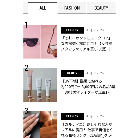
WEDDING
ALL
FASHION
BEAUTY
WEDDIN
 16, 2026
Aug, 7, 2026
FASHION
はアリ？お呼
「それ、ホントにユニクロ？」
コーデ＆マナ
な高揚感小物に注目！【女性誌
Y.[クラッシィ]
スタッフのリアル買い３選】 |
CLASSY.[クラッシィ]
 13, 2025
Aug, 7, 2026
BEAUTY
ブランドのリ
【UV下地】酷暑に頼れる！
0代カップルの
2,000円台〜3,000円台の名品3選
SSY.[クラッシ
｜30代美容ライターが正直レビ
ュー | CLASSY.[クラッシィ]
 24, 2026
Aug, 3, 2026
FASHION
方３選】結婚
【カルティエ】おしゃれな人が
“シンプル黒ワ
リアルに愛用！ 仕事で自信をく
フ』で盛るのが
れる相棒リング | CLASSY.[クラッ