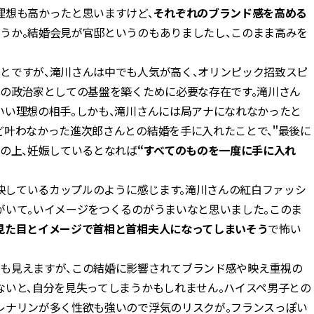
理想も高かったと思いますけど、
それぞれのブランド感を高める
うか。結婚会見が官邸というのもありましたし、このまま高みを
とですが、滝川さんは中でも人気が高く、オリンピック招致スピ
分の政治家としての基盤を築くために必要な存在です。滝川さん
いい理想の相手。しかも、滝川さんには局アナになれなかったと
ど叶わなかった進次郎さんとの結婚を手に入れたことで、＂最後に
その上、妊娠しているとなれば
“すべてのものを一度に手に入れ
反映しているカップルのように感じます。滝川さんの紅白ファッシ
がいて。いイメージをつくるのがうまいなと思いました。このま
見た目とイメージで首相と首相夫人になってしまいそう
で怖い
も見えますが、この結婚に影響されてブランド感や映え重視の
ないと、自分を見失ってしまうかもしれません。ハイスペ男子との
レナリンが多く性欲も強いので浮気のリスクが。フランスっぽい