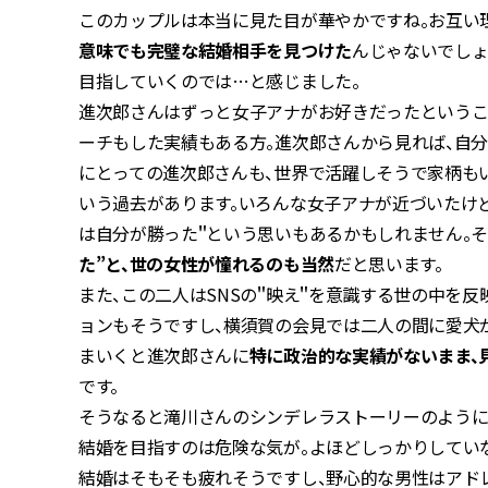
このカップルは本当に見た目が華やかですね。お互い
意味でも完璧な結婚相手を見つけた
んじゃないでしょ
目指していくのでは…と感じました。
進次郎さんはずっと女子アナがお好きだったというこ
ーチもした実績もある方。進次郎さんから見れば、自
にとっての進次郎さんも、世界で活躍しそうで家柄も
いう過去があります。いろんな女子アナが近づいたけ
は自分が勝った＂という思いもあるかもしれません。
た”と、世の女性が憧れるのも当然
だと思います。
また、この二人はSNSの＂映え＂を意識する世の中を
ョンもそうですし、横須賀の会見では二人の間に愛犬
まいくと進次郎さんに
特に政治的な実績がないまま、
です。
そうなると滝川さんのシンデレラストーリーのように
結婚を目指すのは危険な気が。よほどしっかりしてい
結婚はそもそも疲れそうですし、野心的な男性はアド