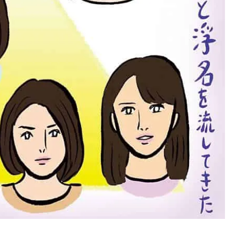
スメ＞ | CLASSY.[クラッシィ]
正解！ | CLASSY.
Aug, 5, 2026
Jun,
BEAUTY
WEDDING
忙しい毎日に「うるおいター
【一生ものジュエ
ボ」を。新【SOFINA BASIC＋】
存在感が際立つ！
のお手入れでうるおってなめら
「トゥギャザー」
かな肌を目指す | CLASSY.[クラッ
目 | CLASSY.[クラ
シィ]
Aug, 8, 2026
Aug,
BEAUTY
WEDDING
【シャネル】「ココ マドモアゼ
20万円台〜【カル
ル クラッシュ アプソリュ」の限
ング４選】ラブ、トリ
定カフェが登場！世界観に没入
を『マリッジ』に
できる体験型イベントが開催 |
ます！ | CLASSY.
CLASSY.[クラッシィ]
Nov, 17, 2025
Nov,
BEAUTY
WEDDING
【落ちない名品リップ10選】塗
【結婚式のお呼ば
り直しできない・皮むけしやす
りとカブらない「
いetc.悩みをクリア | CLASSY.[ク
ルエット」が正解！ | 
ラッシィ]
ラッシィ]