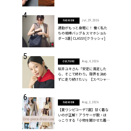
[クラッシィ]
シィ]
 30, 2026
Jul, 29, 2026
FASHION
リー】1つでも
通勤がもっと身軽に！ 働く私た
ポメラートの
ちの相棒バッグ＆スマホショル
シリーズに注
ダー3選 | CLASSY.[クラッシィ]
ッシィ]
 18, 2025
Aug, 4, 2026
CULTURE
ティエ人気リ
桜井ユキさん「安定に満足した
ニティetc.
ら、そこで終わり。限界を決め
選ぶ人増えて
ずに走り続けたい」【スペシャ
[クラッシィ]
ルドラマ『しあわせは食べて寝
て待て ～早春の養生編～』】 |
CLASSY.[クラッシィ]
 24, 2025
Aug, 2, 2026
FASHION
れワンピ】周
【夏ワンピコーデ7選】甘く着な
リラックスシ
いのが正解！アラサーが脱・ほ
CLASSY.[ク
っこりする「小物を聞かせた着
こなし」 | CLASSY.[クラッシィ]