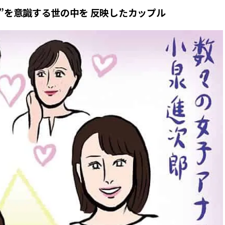
映え”を意識する世の中を 反映したカップル
BEAUTY
Aug, 7, 2026
Feb,
BEAUTY
WEDDING
【UV下地】酷暑に頼れる！
結婚式に黒ドレス
2,000円台〜3,000円台の名品3選
ばれで失敗しない
｜30代美容ライターが正直レビ
ーを解説 | CLASS
ュー | CLASSY.[クラッシィ]
Aug, 6, 2026
Aug,
BEAUTY
WEDDING
【ヘアアクセ6選】手抜きに見え
【結婚指輪】人気
ない！アラサーのまとめ髪が垢
ング22選｜20〜3
抜ける「即戦力アクセ」たち |
エピソードも | CLA
CLASSY.[クラッシィ]
ィ]
Aug, 7, 2026
Mar,
BEAUTY
WEDDING
冷房・紫外線etc...「夏の隠れ乾
【トレンドの巻き
燥」を防ぐ【ベタつかない名品
式ゲスト服の鉄板
クリーム】3選＜30代のベストコ
ンピ”は『スカー