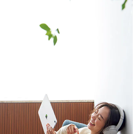
スメ＞ | CLASSY.[クラッシィ]
目 | CLASSY.[クラ
Nov, 17, 2025
Mar,
BEAUTY
WEDDING
【落ちない名品リップ10選】塗
【トレンドの巻き
り直しできない・皮むけしやす
式ゲスト服の鉄板
いetc.悩みをクリア | CLASSY.[ク
ンピ”は『スカー
ラッシィ]
正解！ | CLASSY.
Aug, 5, 2026
Aug,
BEAUTY
WEDDING
ユニクロ名品も！日焼け対策ガ
20万円台〜【カル
チ勢の「ないと無理」なアイテ
ング４選】ラブ、トリ
ムハック7選 | CLASSY.[クラッシ
を『マリッジ』に
ィ]
ます！ | CLASSY.
Jul, 13, 2026
Mar,
BEAUTY
WEDDING
朝の“寝ぐせ直し”はもういらな
失敗しない“ゲスト
い！夜に仕込む「ヘアケア家
リー】にある！結
電」3選 | CLASSY.[クラッシィ]
にも使える上質ベー
CLASSY.[クラッシ