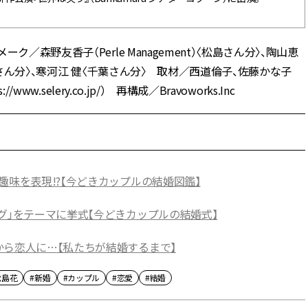
森野友香子（Perle Management）〈松島さん分〉、陶山恵
島さん分〉、寒河江 健〈千葉さん分〉 取材／西道倫子、佐藤かな子
.selery.co.jp/） 再構成／Bravoworks.Inc
趣味を表現!?【今どきカップルの結婚図鑑】
グ」をテーマに挙式【今どきカップルの結婚式】
から恋人に…【私たちが結婚するまで】
松島花
#新婚
#カップル
#恋愛
#結婚