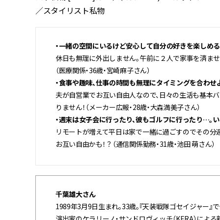
／スタイリスト私物
・一緒の空間にいるけど安心して自分の好きを楽しめ
休日も無理に外出しません。午前に２人で家事を済ませ
（医療関係・36歳・宮崎麻子さん）
・食事や趣味、仕事の時間も無理にタイミングを合わせ
夫が自営業でお互い自由人なので、日々の生活も基本
りません！（メーカー広報・28歳・大森満美子さん）
・週末は女子会に行ったり、彼もゴルフに行ったり…。
リモートが増えて平日は家で一緒に過ごすのでその分
お互い自由かも！？（通信関係勤務・31歳・池田 萌さん）
千葉雄大さん
1989年3月9日生まれ。33歳。『天装戦隊ゴセイジャー
演出家のケラリーノ・サンドロヴィッチ（KERA）による新作