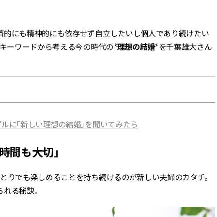
BEAUTY
済的にも精神的にも依存せず自立したいし個人であり続けたい
に。キーワードから考える今の時代の
〝理想の結婚〞
を千葉雄大さん
Aug, 5, 2026
Feb,
BEAUTY
WEDDING
忙しい毎日に「うるおいター
結婚式に黒ドレス
ボ」を。新【SOFINA BASIC＋】
ばれで失敗しない
のお手入れでうるおってなめら
ーを解説 | CLASS
かな肌を目指す | CLASSY.[クラッ
シィ]
Aug, 6, 2026
Aug,
BEAUTY
WEDDING
プルに「新しい理想の結婚」を聞いてみたら
【ヘアアクセ6選】手抜きに見え
【結婚指輪】人気
ない！アラサーのまとめ髪が垢
ング22選｜20〜3
抜ける「即戦力アクセ」たち |
エピソードも | CLA
時間も大切」
CLASSY.[クラッシィ]
ィ]
ひとりでも楽しめることを持ち続けるのが新しい夫婦のカタチ。
Aug, 7, 2026
Jun,
BEAUTY
WEDDING
られる秘訣。
冷房・紫外線etc...「夏の隠れ乾
【一生ものジュエ
燥」を防ぐ【ベタつかない名品
存在感が際立つ！
クリーム】3選＜30代のベストコ
「トゥギャザー」