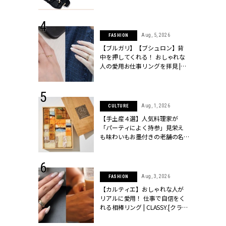
ッシィ]
CLASSY.[クラッシィ]
 24, 2026
Aug, 5, 2026
FASHION
方３選】結婚
【ブルガリ】【ブシュロン】背
“シンプル黒ワ
中を押してくれる！ おしゃれな
フ』で盛るのが
人の愛用お仕事リングを拝見 |
[クラッシィ]
CLASSY.[クラッシィ]
 18, 2025
Aug, 1, 2026
CULTURE
ティエ人気リ
【手土産４選】人気料理家が
ニティetc.
「パーティによく持参」見栄え
選ぶ人増えて
も味わいもお墨付きの老舗の名
[クラッシィ]
物とは？ | CLASSY.[クラッシィ]
 24, 2026
Aug, 3, 2026
FASHION
服”は【セオ
【カルティエ】おしゃれな人が
婚式にも仕事
リアルに愛用！ 仕事で自信をく
シック４選 |
れる相棒リング | CLASSY.[クラッ
ィ]
シィ]