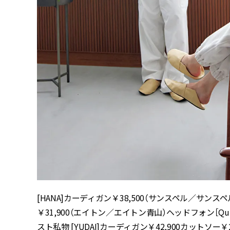
[HANA]カーディガン￥38,500（サンスペル／サン
￥31,900（エイトン／エイトン青山）ヘッドフォン［Quiet C
スト私物 [YUDAI]カーディガン￥42,900カットソー