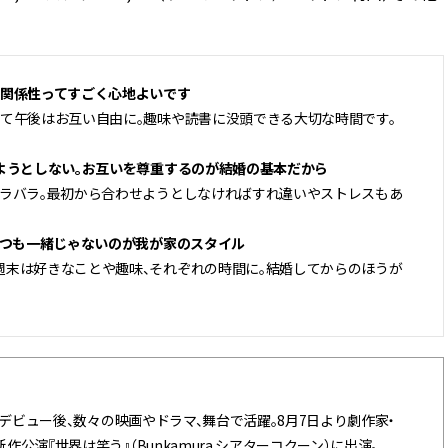
る関係性ってすごく心地よいです
て午後はお互い自由に。趣味や読書に没頭できる大切な時間です。
ようとしない。お互いを尊重するのが結婚の基本だから
バラバラ。最初から合わせようとしなければすれ違いやストレスもあ
いつも一緒じゃないのが我が家のスタイル
週末は好きなことや趣味、それぞれの時間に。結婚してからのほうが
』でデビュー後、数々の映画やドラマ、舞台で活躍。8月7日より劇作家・
公演『世界は笑う』（Bunkamura シアターコクーン）に出演。