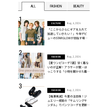
WEDDING
ALL
FASHION
BEAUTY
WEDDIN
 16, 2026
Aug, 6, 2026
CULTURE
はアリ？お呼
「ここからさらにギアを入れて
コーデ＆マナ
加速していきたい！」今年デビ
Y.[クラッシィ]
ューのSTARGLOWが目指す場所
とは？【3rdシングル『Drivin' My
Life』発売】 | CLASSY.[クラッシ
ィ]
 13, 2025
Aug, 2, 2026
FASHION
ブランドのリ
【夏ワンピコーデ7選】甘く着な
0代カップルの
いのが正解！アラサーが脱・ほ
SSY.[クラッシ
っこりする「小物を聞かせた着
こなし」 | CLASSY.[クラッシィ]
 30, 2026
Aug, 2, 2026
FASHION
リー】1つでも
【梅澤美波】今夏の注目株！ジ
ポメラートの
ュエリー感覚の「サムリングサ
シリーズに注
ンダル」でパンツコーデを更新 |