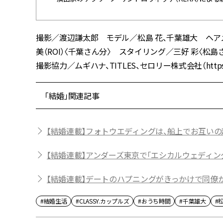
撮影／渡辺謙太郎 モデル／松島 花、千葉雄大 ヘアメーク／
美（ROI）〈千葉さん分〉 スタイリング／三好 彩〈松
撮影協力／ムギハナ、TITLES、セロリー株式会社（https://www
「結婚」関連記事
【結婚連載】フォトウエディングは、船上でお互いの
【結婚連載】アンダーズ東京で「エシカルウェディン
【結婚連載】デートのハプニングがきっかけで同僚
#結婚生活
#CLASSY.カップルズ
#おうち時間
#千葉雄大
#