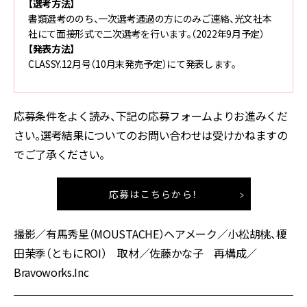
【選考方法】
書類選考ののち、一次選考通過の方にのみご連絡、光文社本
社にて面接形式で二次選考を行います。（2022年9月予定）
【発表方法】
CLASSY.12月号（10月末発売予定）にて発表します。
応募条件をよく読み、下記の応募フォームよりお進みくだ
さい。選考結果についてのお問い合わせは受けかねますの
でご了承ください。
応募はこちらから！
撮影／有馬秀星（MOUSTACHE）ヘアメーク／小松胡桃、榎
田茉季（ともにROI） 取材／佐藤かな子 再構成／
Bravoworks.Inc