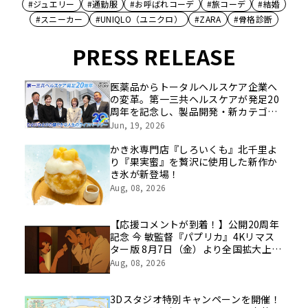
#ジュエリー
#通勤服
#お呼ばれコーデ
#旅コーデ
#結婚
#スニーカー
#UNIQLO（ユニクロ）
#ZARA
#骨格診断
PRESS RELEASE
医薬品からトータルヘルスケア企業へ
の変革。第一三共ヘルスケアが発足20
周年を記念し、製品開発・新カテゴリ
挑戦の舞台や旧社統合時のエピソード
Jun, 19, 2026
を社員の想いとともに振り返る特別映
像を公開！
かき氷専門店『しろいくも』北千里よ
り『果実蜜』を贅沢に使用した新作か
き氷が新登場！
Aug, 08, 2026
【応援コメントが到着！】公開20周年
記念 今 敏監督『パプリカ』4Kリマス
ター版 8月7日（金）より全国拡大上
映！
Aug, 08, 2026
3Dスタジオ特別キャンペーンを開催！