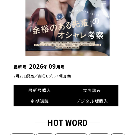
2026
09
最新号
年
月号
7月28日発売／
表紙モデル：堀田 茜
最新号購入
立ち読み
定期購読
デジタル版購入
HOT WORD