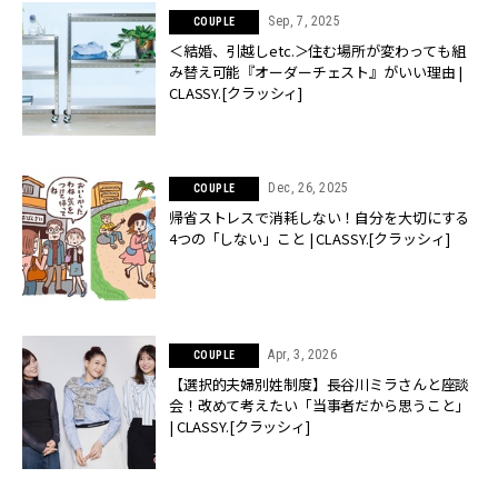
Sep, 7, 2025
COUPLE
＜結婚、引越しetc.＞住む場所が変わっても組
み替え可能『オーダーチェスト』がいい理由 |
CLASSY.[クラッシィ]
Dec, 26, 2025
COUPLE
帰省ストレスで消耗しない！自分を大切にする
4つの「しない」こと | CLASSY.[クラッシィ]
Apr, 3, 2026
COUPLE
【選択的夫婦別姓制度】長谷川ミラさんと座談
会！改めて考えたい「当事者だから思うこと」
| CLASSY.[クラッシィ]