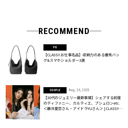
RECOMMEND
【CLASSY.お仕事名品】収納力のある優秀バッ
グ&スマホショルダー3選
Aug, 26, 2025
COUPLE
【30代のジュエリー最新事情】シェアする前提
のティファニー、カルティエ、ブシュロンetc.
＜藤井夏恋さん・アイドラYUさん＞ | CLASSY.
[クラッシィ]