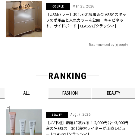
Mar, 25, 2026
COUPLE
【USMハラー】おしゃれ読者＆CLASSY.スタッ
フの愛用品と人気カラーを公開｜キャビネッ
ト、サイドボード | CLASSY.[クラッシィ]
Recommended by
RANKING
ALL
FASHION
BEAUTY
Aug, 7, 2026
BEAUTY
【UV下地】酷暑に頼れる！ 2,000円台〜3,000円
台の名品3選｜30代美容ライターが正直レビュ
ー | CLASSY.[クラッシィ]