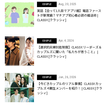
Aug, 20, 2025
COUPLE
実話【会って1人目でアプリ婚】電話ファース
トが新常識？マチアプ初心者必読の婚活術 |
CLASSY.[クラッシィ]
Apr, 4, 2026
COUPLE
【選択的夫婦別姓制度】CLASSY.リーダーズ＆
カップルズに聞いた「私たちが思うこと」 |
CLASSY.[クラッシィ]
Jan, 26, 2026
COUPLE
【今どきカップルのリアル事情】CLASSY.カッ
プルズ４期生メンバーを紹介！ | CLASSY.[クラ
ッシィ]