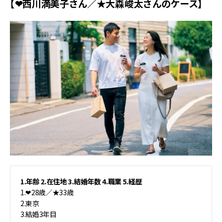
【❤︎西川満美子さん／★大森峻太さんのケース】
1.年齢 2.在住地 3.結婚年数 4.職業 5.経歴
1.❤︎28歳／★33歳
2.東京
3.結婚3年目