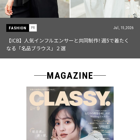
FASHION
PR
Jul, 15,2026
【ICB】人気インフルエンサーと共同制作! 週5で着たく
なる「名品ブラウス」２選
MAGAZINE