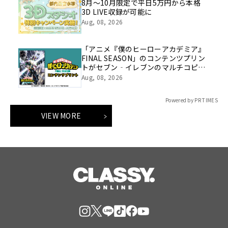
8月～10月限定で平日5万円から本格
3D LIVE収録が可能に
Aug, 08, 2026
「アニメ『僕のヒーローアカデミア』
FINAL SEASON」のコンテンツプリン
トがセブン‐イレブンのマルチコピー
機に登場
Aug, 08, 2026
Powered by PR TIMES
VIEW MORE