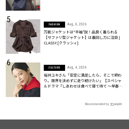
Aug, 6, 2026
FASHION
万能ジャケットは“半袖”説！品良く着られる
【サファリ型ジャケット】は着回し力に注目 |
CLASSY.[クラッシィ]
Aug, 4, 2026
CULTURE
桜井ユキさん「安定に満足したら、そこで終わ
り。限界を決めずに走り続けたい」【スペシャ
ルドラマ『しあわせは食べて寝て待て ～早春の
養生編～』】 | CLASSY.[クラッシィ]
Recommended by