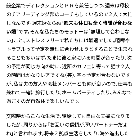
般企業でディレクションとＰＲを兼任しつつ、週末は母校
のチアリーディング部のコーチもしているので２人で大忙
しなんです。週末婚ならぬ
〝週末も休日も全く時間が合わな
い婚〞
です。そんな私たちのモットーは「無理して合わせな
い」こと。ストレスフリーで私たちには最適でした。喧嘩や
トラブルって予定を無理に合わせようとすることで生まれ
ることも多いはず。たまに彼と家にいる時間が合ったり、次
の予定が同じ方向の時に、近所のカフェに寄って話す２人
の時間はかなりレアですね（笑）。基本予定が合わないです
が、私は夫の友人や会社メンバーとも仲が良いので、仕事も
兼ねて一緒に旅行したり、ホームパーティしたり、みんなで
過ごすのが自然体で楽しいんです。
交際時からこんな生活で、結婚しても自由な夫婦になりま
したが、周りからは「お互いの信頼が厚いパートナーだよ
ね」と言われます。将来２拠点生活をしたり、海外進出した