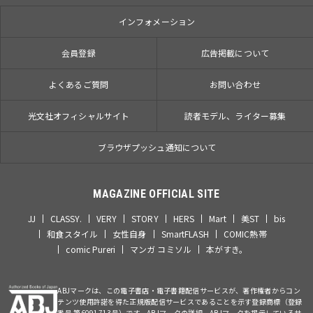
インフォメーション
会員登録
広告掲載について
よくあるご質問
お問い合わせ
光文社オフィシャルサイト
読者モデル、ライター募集
ブラウザプッシュ通知について
MAGAZINE OFFICIAL SITE
JJ
CLASSY.
VERY
STORY
HERS
Mart
美ST
bis
和食スタイル
女性自身
SmartFLASH
COMIC熱帯
comic Pureri
マンガ コミソル
本がすき。
ABJマークは、この電子書店・電子書籍配信サービスが、著作権者からコン
テンツ使用許諾を得た正規版配信サービスであることを示す登録商標（登録
番号 第6091713号）です。ABJマークの詳細、ABJマークを掲示しているサ