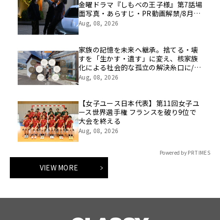
金曜ドラマ『しもべの王子様』第7話場
面写真・あらすじ・PR動画解禁/8月14
日(金)よる11時～放送
Aug, 08, 2026
家族の記憶を未来へ継承。捨てる・壊
すを「生かす・遺す」に変え、核家族
化による社会的な孤立の解決糸口に/家
族の思い出をVRで保存する「ハウスト
Aug, 08, 2026
ーリー」サービス開始
【女子ユース日本代表】第11回女子ユ
ース世界選手権 フランスを破り9位で
大会を終える
Aug, 08, 2026
Powered by PR TIMES
VIEW MORE