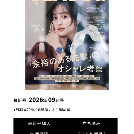
2026
09
最新号
年
月号
7月28日発売／
表紙モデル：堀田 茜
最新号購入
立ち読み