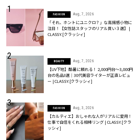
Aug, 7, 2026
FASHION
「それ、ホントにユニクロ？」な高揚感小物に
注目！【女性誌スタッフのリアル買い３選】 |
CLASSY.[クラッシィ]
Aug, 7, 2026
BEAUTY
【UV下地】酷暑に頼れる！ 2,000円台〜3,000円
台の名品3選｜30代美容ライターが正直レビュ
ー | CLASSY.[クラッシィ]
Aug, 3, 2026
FASHION
【カルティエ】おしゃれな人がリアルに愛用！
仕事で自信をくれる相棒リング | CLASSY.[クラ
ッシィ]