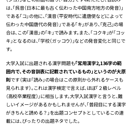
は、「呉音（日本に最も古く伝わった中国南方地方の発音）」
である「コ」の他に、「漢音（平安時代に遣唐使などによって
伝わった中国唐代の発音）」である「キ」があり、「克己」の場
合は、この「漢音」の「キ」で読みます。また、「コクキ」が「コッ
キ」となるのは、「学校（ガッコウ）」などの発音変化と同じで
す。
大学入試に出題される漢字問題も
「常用漢字2,136字の範
囲内で、その音訓表に記載されているもの」というのが大原
則
です（実は「読み」の場合はこの原則から外れるケースも
見られます）。これは漢字検定で言えば、ほぼ「２級レベル
（高校卒業程度）」に相当します。大学入試漢字と言うと、難
しいイメージがあるかもしれませんが、「普段目にする漢字
がきちんと読める？」を出題コンセプトとしているこの連
載には、ぴったりの出題ネタでした。