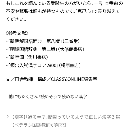
もしこれを読んでいる受験生の方がいたら、一言。本番前の
不安や緊張は誰もが持つものです。「克己心」で乗り越えて
ください。
《参考文献》
・「新明解国語辞典 第八版」（三省堂）
・「明鏡国語辞典 第二版」（大修館書店）
・「新字源」（角川書店）
・「頻出入試漢字コア2800」（桐原書店）
文／田舎教師 構成／CLASSY.ONLINE編集室
他にもたくさん！読めそうで読めない漢字
【漢字】「過る＝？」間違っているようで正しい漢字３選
【ベテラン国語教師が解説】