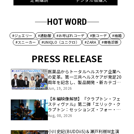
定期購読
デジタル版購入
HOT WORD
#ジュエリー
#通勤服
#お呼ばれコーデ
#旅コーデ
#結婚
#スニーカー
#UNIQLO（ユニクロ）
#ZARA
#骨格診断
PRESS RELEASE
医薬品からトータルヘルスケア企業へ
の変革。第一三共ヘルスケアが発足20
周年を記念し、製品開発・新カテゴリ
挑戦の舞台や旧社統合時のエピソード
Jun, 19, 2026
を社員の想いとともに振り返る特別映
像を公開！
【本編映像解禁】『クラプトン・フェ
スティヴァル』第二弾「エリック・ク
ラプトン：セッションズ・フォー・ロ
バート・ジョンソン2004」8/21（金）
Aug, 08, 2026
公開まであと２週！
小川史記(BUDDiiS)＆瀬戸利樹W主演