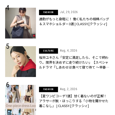
Jul, 29, 2026
FASHION
通勤がもっと身軽に！ 働く私たちの相棒バッグ
＆スマホショルダー3選 | CLASSY.[クラッシィ]
Aug, 4, 2026
CULTURE
桜井ユキさん「安定に満足したら、そこで終わ
り。限界を決めずに走り続けたい」【スペシャ
ルドラマ『しあわせは食べて寝て待て ～早春の
養生編～』】 | CLASSY.[クラッシィ]
Aug, 2, 2026
FASHION
【夏ワンピコーデ7選】甘く着ないのが正解！
アラサーが脱・ほっこりする「小物を聞かせた
着こなし」 | CLASSY.[クラッシィ]