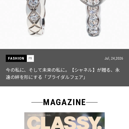
FASHION
PR
Jul, 15,2026
【ICB】人気インフルエンサーと共同制作! 週5で着たく
なる「名品ブラウス」２選
MAGAZINE