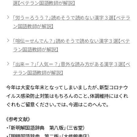
選【ベテラン国語教師が解説】
「労う＝ろうう？」読めそうで読めない漢字３選【ベテラ
ン国語教師が解説】
「喧伝＝せんでん？」読めそうで読めない漢字３選【ベテ
ラン国語教師が解説】
「出来＝？」「人気＝？」意外な読み方がある漢字３選【ベ
テラン国語教師が解説】
今年は大変な年末となってしまいましたが、新型コロナウ
イルス感染防止対策はもちろんのこと、体調維持にはくれ
ぐれもご留意ください。では、今週はこのへんで。
《参考文献》
・「新明解国語辞典 第八版」（三省堂）
・「明鏡国語辞典 第二版」（大修館書店）