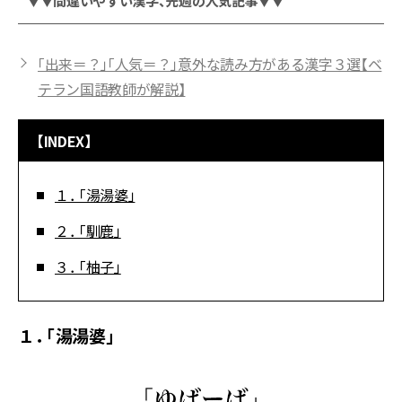
▼▼間違いやすい漢字、先週の人気記事▼▼
「出来＝？」「人気＝？」意外な読み方がある漢字３選【ベ
テラン国語教師が解説】
【INDEX】
１． 「湯湯婆」
２． 「馴鹿」
３． 「柚子」
１． 「湯湯婆」