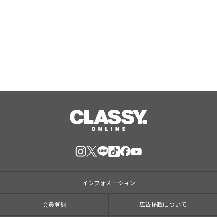
ス』で大人気のPBGが女性専用スタジ
オ（２号店）を開店。
Aug, 07, 2026
インフォメーション
会員登録
広告掲載について