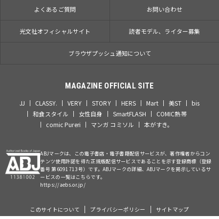
よくあるご質問
お問い合わせ
光文社オフィシャルサイト
読者モデル、ライター募集
ブラウザプッシュ通知について
MAGAZINE OFFICIAL SITE
JJ
CLASSY.
VERY
STORY
HERS
Mart
美ST
bis
和食スタイル
女性自身
SmartFLASH
COMIC熱帯
comic Pureri
マンガ コミソル
本がすき。
ABJマークは、この電子書店・電子書籍配信サービスが、著作権者からコン
テンツ使用許諾を得た正規版配信サービスであることを示す登録商標（登録
番号 第6091713号）です。ABJマークの詳細、ABJマークを掲示しているサ
ービスの一覧はこちらです。
https://aebs.or.jp/
このサイトについて
プライバシーポリシー
サイトマップ