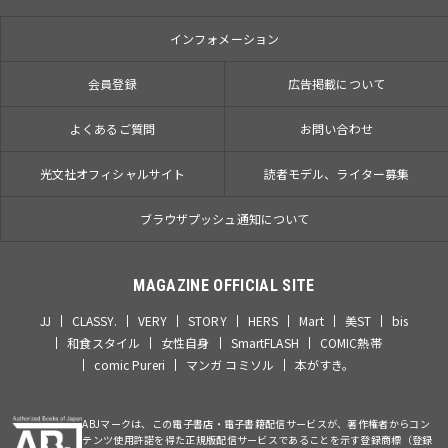
インフォメーション
会員登録
広告掲載について
よくあるご質問
お問い合わせ
光文社オフィシャルサイト
読者モデル、ライター募集
ブラウザプッシュ通知について
MAGAZINE OFFICIAL SITE
JJ
CLASSY.
VERY
STORY
HERS
Mart
美ST
bis
和食スタイル
女性自身
SmartFLASH
COMIC熱帯
comic Pureri
マンガ コミソル
本がすき。
ABJマークは、この電子書店・電子書籍配信サービスが、著作権者からコン
テンツ使用許諾を得た正規版配信サービスであることを示す登録商標（登録