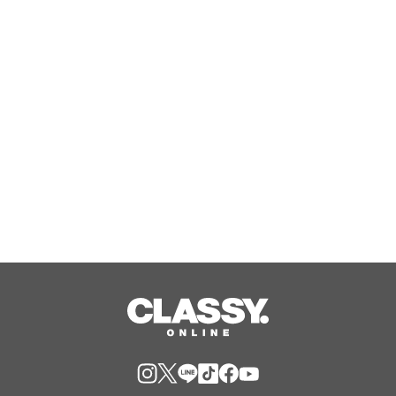
利根川大花火」に3年連続で協賛
Aug, 08, 2026
『エリオスR』メインストーリー
『Like the dawning light』のEDテー
マ「Rise Sunshine ALL HEROES
Ver.」がフルサイズ配信決定！
Aug, 08, 2026