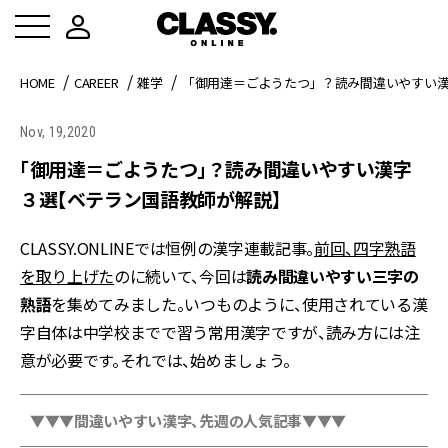
HOME
CAREER
雑学
「御用達＝ごようたつ」？読み間違いやすい
Nov, 19,2020
「御用達＝ごようたつ」？読み間違いやすい漢字
３選【ベテラン国語教師が解説】
CLASSY.ONLINEでは恒例の漢字連載記事。
前回、四字熟語
を取り上げた
のに続いて、今回は
読み間違いやすい三字の
熟語
を集めてみました。いつものように、使用されている漢
字自体は中学校までで習う常用漢字ですが、読み方には注
意が必要です。それでは、始めましょう。
▼▼▼間違いやすい漢字、先週の人気記事▼▼▼