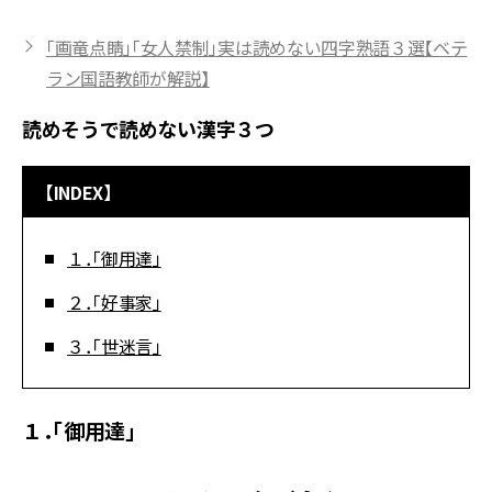
「画竜点睛」「女人禁制」実は読めない四字熟語３選【ベテ
ラン国語教師が解説】
読めそうで読めない漢字３つ
【INDEX】
１．「御用達」
２．「好事家」
３．「世迷言」
１．「御用達」