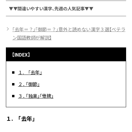
▼▼間違いやすい漢字、先週の人気記事▼▼
「去年＝？」「御節＝？」意外と読めない漢字３選【ベテラ
ン国語教師が解説】
【INDEX】
１. 「去年」
２． 「御節」
３． 「独楽」「骨牌」
１. 「去年」