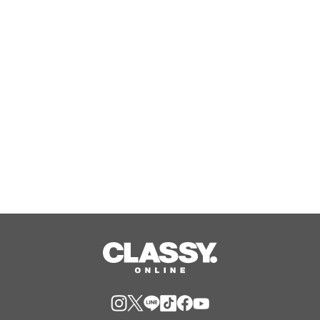
利根川大花火」に3年連続で協賛
Aug, 08, 2026
『エリオスR』メインストーリー
『Like the dawning light』のEDテー
マ「Rise Sunshine ALL HEROES
Ver.」がフルサイズ配信決定！
Aug, 08, 2026