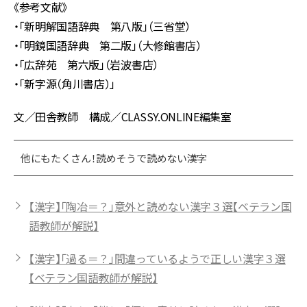
《参考文献》
・「新明解国語辞典 第八版」（三省堂）
・「明鏡国語辞典 第二版」（大修館書店）
・「広辞苑 第六版」（岩波書店）
・「新字源（角川書店）」
文／田舎教師 構成／CLASSY.ONLINE編集室
他にもたくさん！読めそうで読めない漢字
【漢字】「陶冶＝？」意外と読めない漢字３選【ベテラン国
語教師が解説】
【漢字】「過る＝？」間違っているようで正しい漢字３選
【ベテラン国語教師が解説】