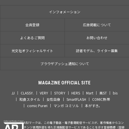
インフォメーション
会員登録
広告掲載について
よくあるご質問
お問い合わせ
光文社オフィシャルサイト
読者モデル、ライター募集
ブラウザプッシュ通知について
MAGAZINE OFFICIAL SITE
JJ
CLASSY.
VERY
STORY
HERS
Mart
美ST
bis
和食スタイル
女性自身
SmartFLASH
COMIC熱帯
comic Pureri
マンガ コミソル
本がすき。
ABJマークは、この電子書店・電子書籍配信サービスが、著作権者からコン
テンツ使用許諾を得た正規版配信サービスであることを示す登録商標（登録