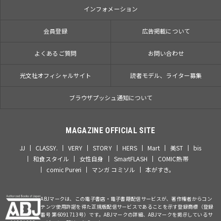
インフォメーション
会員登録
広告掲載について
よくあるご質問
お問い合わせ
光文社オフィシャルサイト
読者モデル、ライター募集
ブラウザプッシュ通知について
MAGAZINE OFFICIAL SITE
JJ
CLASSY.
VERY
STORY
HERS
Mart
美ST
bis
和食スタイル
女性自身
SmartFLASH
COMIC熱帯
comic Pureri
マンガ コミソル
本がすき。
ABJマークは、この電子書店・電子書籍配信サービスが、著作権者からコン
テンツ使用許諾を得た正規版配信サービスであることを示す登録商標（登録
番号 第6091713号）です。ABJマークの詳細、ABJマークを掲示しているサ