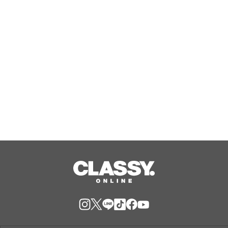
Aug, 08, 2026
『エリオスR』メインストーリー
『Like the dawning light』のEDテー
マ「Rise Sunshine ALL HEROES
Ver.」がフルサイズ配信決定！
Aug, 08, 2026