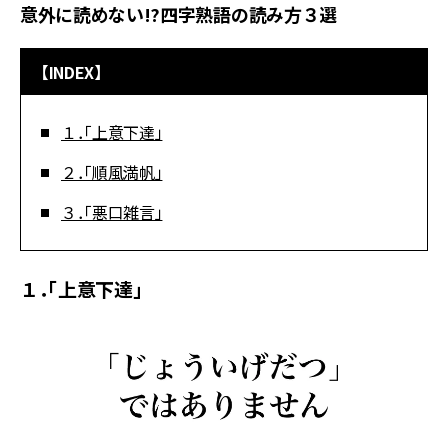
意外に読めない!?四字熟語の読み方３選
【INDEX】
１．「上意下達」
２．「順風満帆」
３．「悪口雑言」
１．「上意下達」