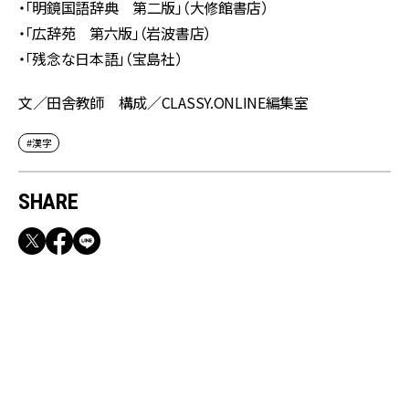
・「明鏡国語辞典 第二版」（大修館書店）
・「広辞苑 第六版」（岩波書店）
・「残念な日本語」（宝島社）
文／田舎教師 構成／CLASSY.ONLINE編集室
#漢字
SHARE
RECOMMEND