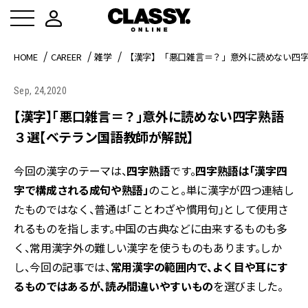
HOME
CAREER
雑学
【漢字】「悪口雑言＝？」意外に読めない四
Sep, 24,2020
【漢字】「悪口雑言＝？」意外に読めない四字熟語
３選【ベテラン国語教師が解説】
今回の漢字のテーマは、
四字熟語
です。
四字熟語は「漢字四
字で構成される成句や熟語」
のこと。単に漢字が四つ連結し
たものではなく、普通は「ことわざや慣用句」として使用さ
れるものを指します。中国の古典などに由来するものも多
く、常用漢字外の難しい漢字を使うものもあります。しか
し、今回の記事では、
常用漢字の範囲内で、よく目や耳にす
るものではあるが、読み間違いやすいもの
を選びました。