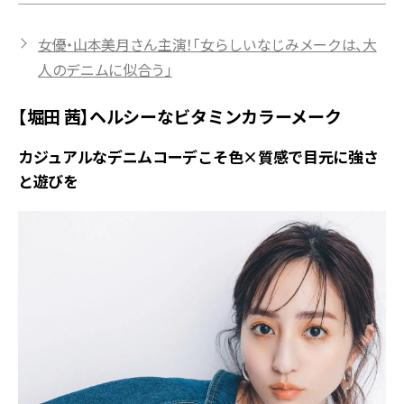
女優・山本美月さん主演！「女らしいなじみメークは、大
人のデニムに似合う」
【堀田 茜】ヘルシーなビタミンカラーメーク
カジュアルなデニムコーデこそ色×質感で目元に強さ
と遊びを