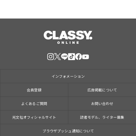
インフォメーション
会員登録
広告掲載について
よくあるご質問
お問い合わせ
光文社オフィシャルサイト
読者モデル、ライター募集
ブラウザプッシュ通知について