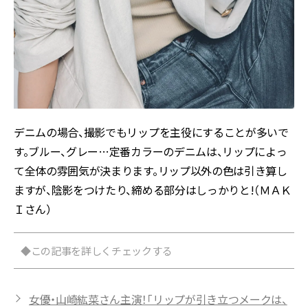
デニムの場合、撮影でもリップを主役にすることが多いで
す。ブルー、グレー…定番カラーのデニムは、リップによっ
て全体の雰囲気が決まります。リップ以外の色は引き算し
ますが、陰影をつけたり、締める部分はしっかりと!（ＭＡＫ
Ｉさん）
◆この記事を詳しくチェックする
女優・山崎紘菜さん主演！「リップが引き立つメークは、