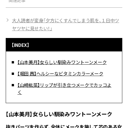
関連記事
大人読者が変身「夕方にくすんでしまう肌を、１日中ツ
ヤツヤに見せたい！」
【INDEX】
【山本美月】女らしい馴染みワントーンメーク
【堀田 茜】ヘルシーなビタミンカラーメーク
【山崎紘菜】リップが引き立つメークでカッコよ
く
【山本美月】女らしい馴染みワントーンメーク
抜きパーツを作らず、全体にメークを施して芯のある女