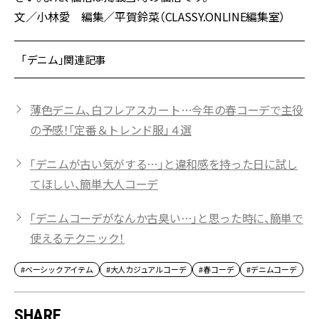
文／小林愛 編集／平賀鈴菜（CLASSY.ONLINE編集室）
「デニム」関連記事
薄色デニム、白フレアスカート…今年の春コーデで主役
の予感！「定番＆トレンド服」４選
「デニムが古い気がする…」と違和感を持った日に試し
てほしい、簡単大人コーデ
「デニムコーデがなんか古臭い…」と思った時に、簡単で
使えるテクニック！
#ベーシックアイテム
#大人カジュアルコーデ
#春コーデ
#デニムコーデ
SHARE