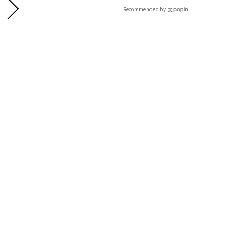
Recommended by
【肌のお悩み】美白
焼いてないのに現れる黄ぐすみと色ムラに要注意
「内側から発光するような、色ムラもなく透明感のある白肌は究
すみにも注意です。美白に関しては、クリニックの施術と並行し