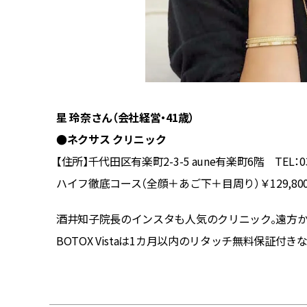
星 玲奈さん（会社経営・41歳）
●ネクサス クリニック
【住所】千代田区有楽町2-3-5 aune有楽町6階 TEL：03-
ハイフ徹底コース（全顔＋あご下＋目周り）￥129,800
費診療、
酒井知子院長のインスタも人気のクリニック。遠方か
BOTOX Vistaは1カ月以内のリタッチ無料保証付