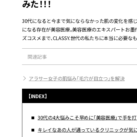
みた！！！
30代になると今まで気にならなかった肌の変化を感じ
になる存在が美容医療。美容医療のエキスパートお墨
ズコスメまで、CLASSY.世代の私たちに本当に必要
関連記事
アラサー女子の肌悩み「毛穴が目立つ」を解決
【INDEX】
30代の4大悩みこそ早めに「美容医療」で手を打
キレイなあの人が通っているクリニックが気に