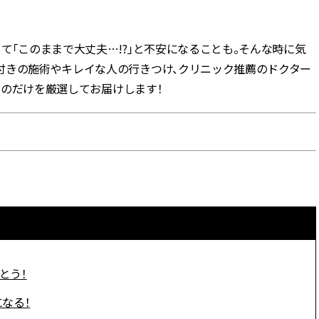
BEAUTY
て「このままで大丈夫…!?」と不安になることも。そんな時に気
付きの施術やキレイな人の行きつけ、クリニック推薦のドクター
Aug, 5, 2026
Feb,
BEAUTY
WEDDING
なものだけを厳選してお届けします！
忙しい毎日に「うるおいター
結婚式に黒ドレス
ボ」を。新【SOFINA BASIC＋】
ばれで失敗しない
のお手入れでうるおってなめら
ーを解説 | CLASS
かな肌を目指す | CLASSY.[クラッ
シィ]
Aug, 6, 2026
Aug,
BEAUTY
WEDDING
【ヘアアクセ6選】手抜きに見え
【結婚指輪】人気
ない！アラサーのまとめ髪が垢
ング22選｜20〜3
抜ける「即戦力アクセ」たち |
エピソードも | CLA
CLASSY.[クラッシィ]
ィ]
Aug, 5, 2026
Jun,
とう！
BEAUTY
WEDDING
ユニクロ名品も！日焼け対策ガ
【一生ものジュエ
チ勢の「ないと無理」なアイテ
存在感が際立つ！
なる！
ムハック7選 | CLASSY.[クラッシ
「トゥギャザー」