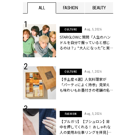
WEDDING
ALL
FASHION
BEAUTY
WEDDIN
 16, 2026
Aug, 5, 2026
CULTURE
はアリ？お呼
STARGLOWに質問「人生のハン
コーデ＆マナ
ドルを自分で握っていると感じ
Y.[クラッシィ]
るのは？」“大️人になった”と実
感する瞬間【3rdシングル
『Drivin' My Life』発売】 |
CLASSY.[クラッシィ]
 13, 2025
Aug, 1, 2026
CULTURE
ブランドのリ
【手土産４選】人気料理家が
0代カップルの
「パーティによく持参」見栄え
SSY.[クラッシ
も味わいもお墨付きの老舗の名
物とは？ | CLASSY.[クラッシィ]
 30, 2026
Aug, 5, 2026
FASHION
リー】1つでも
【ブルガリ】【ブシュロン】背
ポメラートの
中を押してくれる！ おしゃれな
シリーズに注
人の愛用お仕事リングを拝見 |