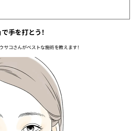
ィ]
目 | CLASSY.[クラ
Nov, 17, 2025
Mar,
BEAUTY
WEDDING
【落ちない名品リップ10選】塗
【トレンドの巻き
」で手を打とう！
り直しできない・皮むけしやす
式ゲスト服の鉄板
いetc.悩みをクリア | CLASSY.[ク
ンピ”は『スカー
ラッシィ]
正解！ | CLASSY.
.ウサコさんがベストな施術を教えます！
Aug, 5, 2026
Dec,
BEAUTY
WEDDING
夏の深刻なくすみ・色ムラにア
【結婚式のお呼ば
プローチ！【透明感を底上げ】
事情】アンテプリマ、
神コスメ３選 | CLASSY.[クラッシ
「小さくても収納
ィ]
件！ | CLASSY.[
Jul, 13, 2026
Mar,
BEAUTY
WEDDING
朝の“寝ぐせ直し”はもういらな
失敗しない“ゲスト
い！夜に仕込む「ヘアケア家
リー】にある！結
電」3選 | CLASSY.[クラッシィ]
にも使える上質ベー
CLASSY.[クラッシ