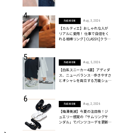
ッシィ]
CLASSY.[クラッシィ]
 24, 2026
Aug, 3, 2026
FASHION
方３選】結婚
【カルティエ】おしゃれな人が
“シンプル黒ワ
リアルに愛用！ 仕事で自信をく
フ』で盛るのが
れる相棒リング | CLASSY.[クラッ
[クラッシィ]
シィ]
 24, 2025
Aug, 5, 2026
FASHION
れバッグ最新
【白系スニーカー4選】アディダ
プラダetc.
ス、ニューバランス…歩きやすさ
力あり」が条
とオシャレを両立する万能シュ
クラッシィ]
ーズ | CLASSY.[クラッシィ]
 24, 2026
Aug, 2, 2026
FASHION
服”は【セオ
【梅澤美波】今夏の注目株！ジ
婚式にも仕事
ュエリー感覚の「サムリングサ
シック４選 |
ンダル」でパンツコーデを更新 |
ィ]
CLASSY.[クラッシィ]