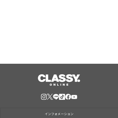
ート集音器「Cearvol」
ラ コレクシオン プリヴェ クリスチャ
ン ディオール テ カシミア
Aug, 10, 2026
インフォメーション