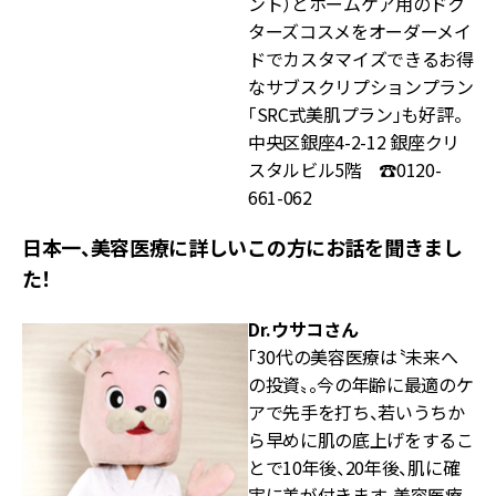
ント）とホームケア用のドク
ターズコスメをオーダーメイ
ドでカスタマイズできるお得
なサブスクリプションプラン
「SRC式美肌プラン」も好評。
中央区銀座4-2-12 銀座クリ
スタルビル5階 ☎0120-
661-062
日本一、美容医療に詳しいこの方にお話を聞きまし
た！
Dr.ウサコさん
「30代の美容医療は〝未来へ
の投資〟。今の年齢に最適のケ
アで先手を打ち、若いうちか
ら早めに肌の底上げをするこ
とで10年後、20年後、肌に確
実に差が付きます。美容医療