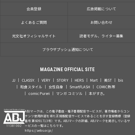
会員登録
広告掲載について
よくあるご質問
お問い合わせ
光文社オフィシャルサイト
読者モデル、ライター募集
ブラウザプッシュ通知について
MAGAZINE OFFICIAL SITE
JJ
CLASSY.
VERY
STORY
HERS
Mart
美ST
bis
和食スタイル
女性自身
SmartFLASH
COMIC熱帯
comic Pureri
マンガ コミソル
本がすき。
ABJマークは、この電子書店・電子書籍配信サービスが、著作権者からコン
テンツ使用許諾を得た正規版配信サービスであることを示す登録商標（登録
番号 第6091713号）です。ABJマークの詳細、ABJマークを掲示しているサ
ービスの一覧はこちらです。
https://aebs.or.jp/