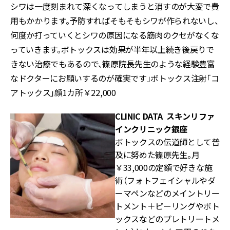
シワは一度刻まれて深くなってしまうと消すのが大変で費
用もかかります。予防すればそもそもシワが作られないし、
何度か打っていくとシワの原因になる筋肉のクセがなくな
っていきます。ボトックスは効果が半年以上続き後戻りで
きない治療でもあるので、篠原院長先生のような経験豊富
なドクターにお願いするのが確実です」ボトックス注射「コ
アトックス」顔1カ所￥22,000
CLINIC DATA スキンリファ
インクリニック銀座
ボトックスの伝道師として普
及に努めた篠原先生。月
￥33,000の定額で好きな施
術（フォトフェイシャルやダ
ーマペンなどのメイントリー
トメント＋ピーリングやボト
ックスなどのプレトリートメ