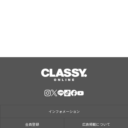
【女子ユース日本代表】第11回女子ユ
ース世界選手権 フランスを破り9位で
大会を終える
Aug, 08, 2026
インフォメーション
会員登録
広告掲載について