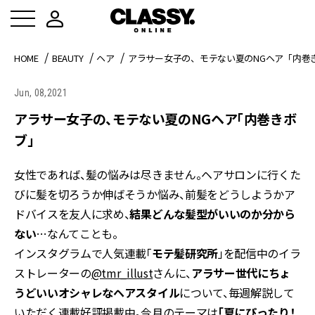
HOME
BEAUTY
ヘア
アラサー女子の、モテない夏のNGヘア「内巻
Jun, 08,2021
アラサー女子の、モテない夏のNGヘア「内巻きボ
ブ」
女性であれば、髪の悩みは尽きません。ヘアサロンに行くた
びに髪を切ろうか伸ばそうか悩み、前髪をどうしようかア
ドバイスを友人に求め、
結果どんな髪型がいいのか分から
ない
…なんてことも。
インスタグラムで人気連載「
モテ髪研究所
」を配信中のイラ
ストレーターの
@tmr_illust
さんに、
アラサー世代にちょ
うどいいオシャレなヘアスタイル
について、毎週解説して
いただく連載好評掲載中。今月のテーマは
「夏にぴったり！