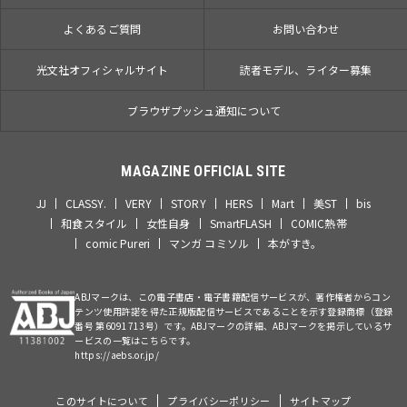
よくあるご質問
お問い合わせ
光文社オフィシャルサイト
読者モデル、ライター募集
ブラウザプッシュ通知について
MAGAZINE OFFICIAL SITE
JJ
CLASSY.
VERY
STORY
HERS
Mart
美ST
bis
和食スタイル
女性自身
SmartFLASH
COMIC熱帯
comic Pureri
マンガ コミソル
本がすき。
ABJマークは、この電子書店・電子書籍配信サービスが、著作権者からコン
テンツ使用許諾を得た正規版配信サービスであることを示す登録商標（登録
番号 第6091713号）です。ABJマークの詳細、ABJマークを掲示しているサ
ービスの一覧はこちらです。
https://aebs.or.jp/
このサイトについて
プライバシーポリシー
サイトマップ