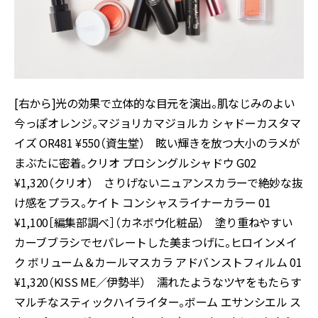
[右から]光の効果で立体的な目元を演出。肌なじみのよい
今っぽオレンジ。マジョリカマジョルカ シャドーカスタマ
イズ OR481 ¥550（資生堂） 眩い輝きを放つ大小のラメが
まぶたに密着。クリオ プロシングルシャドウ G02
¥1,320（クリオ） さりげないニュアンスカラーで絶妙な抜
け感をプラス。ケイト コンシャスライナーカラー 01
¥1,100［編集部調べ］（カネボウ化粧品） 塗り重ねやすい
カーブブラシでセパレートした美まつげに。ヒロインメイ
ク ボリューム＆カールマスカラ アドバンストフィルム 01
¥1,320（KISS ME／伊勢半） 濡れたようなツヤをもたらす
マルチなスティックハイライター。ボーム エサンシエル ス