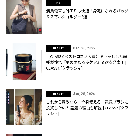
満員電車も外回りも快適！身軽になれるバッグ
＆スマホショルダー3選
Dec, 30, 2025
BEAUTY
【CLASSY.ベストコスメ大賞】キュッとした輪
郭が憧れ『早めのたるみケア』３選を発表！ |
CLASSY.[クラッシィ]
Jan, 28, 2026
BEAUTY
これから買うなら「全身使える」電気ブラシに
投資したい！ 話題の理由も解説 | CLASSY.[クラ
ッシィ]