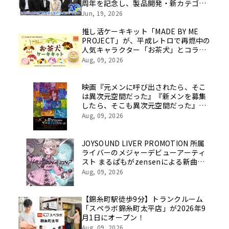
周年を記念し、製品開発・新カテゴリ
挑戦の舞台や旧社統合時のエピソード
Jun, 19, 2026
を社員の想いとともに振り返る特別映
像を公開！
推し活ケーキキット「MADE BY ME
PROJECT」が、平成レトロで再燃中の
人気キャラクター「お茶犬」とコラボ
したケーキキットを8月10日(月)より限
Aug, 09, 2026
定発売開始
映画『元メンに呼び出されたら、そこ
は異次元空間だった』『新メンを募集
したら、そこも異次元空間だった』主
要動画配信サービスで配信開始
Aug, 09, 2026
JOYSOUND LIVER PROMOTION 所属
ライバーのメジャーデビューアーティ
スト まるぱもがzensenによる新曲
「HALLUCINATION？」をメジャー配
Aug, 09, 2026
信リリース！
【錦糸町駅徒歩9分】トランクルーム
「スペラボ錦糸町太平店」が2026年9
月1日にオープン！
Aug, 09, 2026