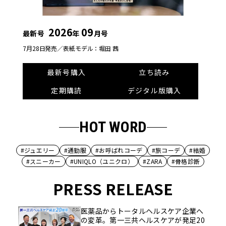
2026
09
最新号
年
月号
7月28日発売／
表紙モデル：堀田 茜
最新号購入
立ち読み
定期購読
デジタル版購入
HOT WORD
#ジュエリー
#通勤服
#お呼ばれコーデ
#旅コーデ
#結婚
#スニーカー
#UNIQLO（ユニクロ）
#ZARA
#骨格診断
PRESS RELEASE
医薬品からトータルヘルスケア企業へ
の変革。第一三共ヘルスケアが発足20