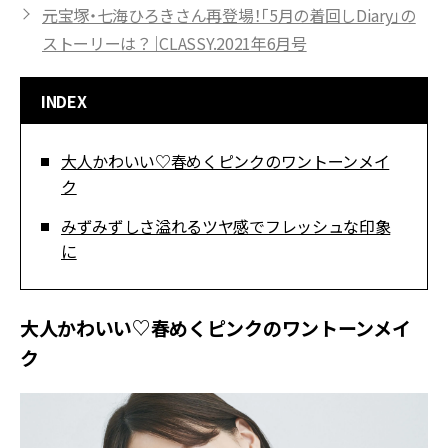
元宝塚・七海ひろきさん再登場！「5月の着回しDiary」の
ストーリーは？｜CLASSY.2021年6月号
INDEX
大人かわいい♡春めくピンクのワントーンメイ
ク
みずみずしさ溢れるツヤ感でフレッシュな印象
に
大人かわいい♡春めくピンクのワントーンメイ
ク