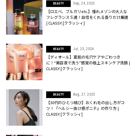
Sep, 24, 2025
BEAUTY
【ロエベ、ブルガリetc.】憧れメゾンの大人な
フレグランス５選！自信をくれる香りだけ厳選
| CLASSY.[クラッシィ]
Jul, 23, 2026
BEAUTY
【ディオール】夏肌の毛穴ケアやごわつき
に！“美容液で洗う"感覚の極上スキンケア洗顔 |
CLASSY.[クラッシィ]
Aug, 27, 2025
BEAUTY
【30代のひとつ結び】おくれ毛の出し方がコ
ツ！『ヘルシー抜け感ポニテ』の作り方 |
CLASSY.[クラッシィ]