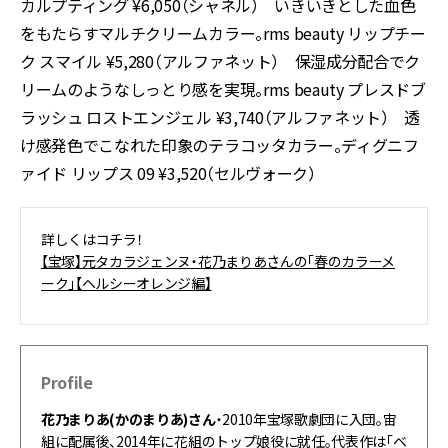
カルプティング ¥6,050（シャネル） いきいきとした血色
をもたらすマルチクリームカラー。rms beauty リップチー
ク スマイル ¥5,280（アルファネット） 保湿成分配合でク
リームのようなしっとり感を実現。rms beauty プレスドブ
ラッシュ ロストエンジェル ¥3,740（アルファネット） 透
け感発色でこなれた印象のテラコッタカラー。ディグニフ
ァイド リップス 09 ¥3,520（セルヴォーク）
詳しくはコチラ！
【宝塚】元タカラジェンヌ・花乃まりあさんの「春のカラーメ
ーク」【ヘルシーオレンジ編】
Profile
花乃まりあ(かのまりあ)さん
・2010年宝塚歌劇団に入団。宙
組に配属後、2014年に花組のトップ娘役に就任。代表作は「ベ