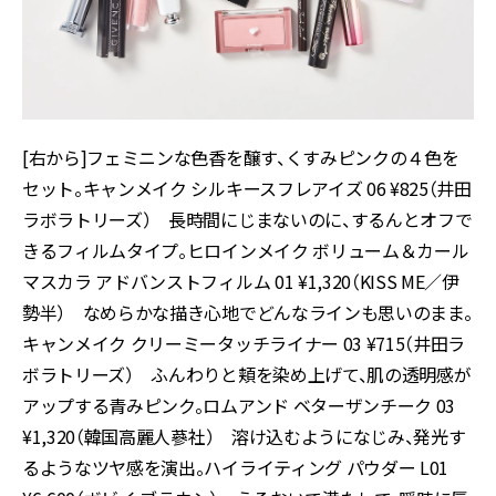
[右から]フェミニンな色香を醸す、くすみピンクの４色を
セット。キャンメイク シルキースフレアイズ 06 ¥825（井田
ラボラトリーズ） 長時間にじまないのに、するんとオフで
きるフィルムタイプ。ヒロインメイク ボリューム＆カール
マスカラ アドバンストフィルム 01 ¥1,320（KISS ME／伊
勢半） なめらかな描き心地でどんなラインも思いのまま。
キャンメイク クリーミータッチライナー 03 ¥715（井田ラ
ボラトリーズ） ふんわりと頬を染め上げて、肌の透明感が
アップする青みピンク。ロムアンド ベターザンチーク 03
¥1,320（韓国高麗人蔘社） 溶け込むようになじみ、発光す
るようなツヤ感を演出。ハイライティング パウダー L01