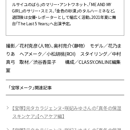
ルサイユのばら」のマリー・アントワネット、「ME AND MY
GIRL」のサリー・スミス、「金色の砂漠」のタルハーミネなど。
退団後は女優・レポーターとして幅広く活動。2021年夏に舞
台「The Last 5 Years」へ出演予定。
撮影／花村克彦〈人物〉、奥村亮介〈静物〉 モデル／花乃ま
りあ ヘアメーク／小松胡桃(ROI) スタイリング／中村
真弓 取材／渋谷香菜子 構成／CLASSY.ONLINE編集
室
「宝塚メーク」関連記事
【宝塚】元タカラジェンヌ・咲妃みゆさんの「真冬の保湿
スキンケア」【ヘアケア編】