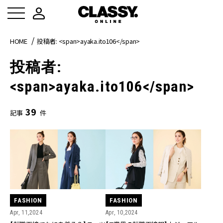
HOME
投稿者: <span>ayaka.ito106</span>
投稿者:
<span>ayaka.ito106</span>
39
記事
件
FASHION
FASHION
Apr, 11,2024
Apr, 10,2024