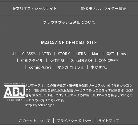
光文社オフィシャルサイト
読者モデル、ライター募集
ブラウザプッシュ通知について
MAGAZINE OFFICIAL SITE
JJ
CLASSY.
VERY
STORY
HERS
Mart
美ST
bis
和食スタイル
女性自身
SmartFLASH
COMIC熱帯
comic Pureri
マンガ コミソル
本がすき。
ABJマークは、この電子書店・電子書籍配信サービスが、著作権者からコン
テンツ使用許諾を得た正規版配信サービスであることを示す登録商標（登録
番号 第6091713号）です。ABJマークの詳細、ABJマークを掲示しているサ
ービスの一覧はこちらです。
https://aebs.or.jp/
このサイトについて
プライバシーポリシー
サイトマップ
©Kobunsha Co., Ltd. All Rights Reserved.