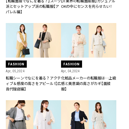
【転職面接でなにを着る？】スーツ
【IT業界の転職面接服】カジュアル
派とセットアップ派の転職服【ア
OKの中にセンスを光らせたい！
パレル編】
FASHION
FASHION
Apr, 05,2024
Apr, 04,2024
転職シーンでなにを着る？アクテ
化粧品メーカーの転職服は…上級
ィブ＆感度の高さをアピール！【広
感と美意識の高さがカギ【面接
告代理店編】
服】