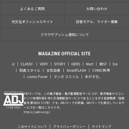
よくあるご質問
お問い合わせ
光文社オフィシャルサイト
読者モデル、ライター募集
ブラウザプッシュ通知について
MAGAZINE OFFICIAL SITE
JJ
CLASSY.
VERY
STORY
HERS
Mart
美ST
bis
和食スタイル
女性自身
SmartFLASH
COMIC熱帯
comic Pureri
マンガ コミソル
本がすき。
ABJマークは、この電子書店・電子書籍配信サービスが、著作権者からコン
テンツ使用許諾を得た正規版配信サービスであることを示す登録商標（登録
番号 第6091713号）です。ABJマークの詳細、ABJマークを掲示しているサ
ービスの一覧はこちらです。
https://aebs.or.jp/
このサイトについて
プライバシーポリシー
サイトマップ