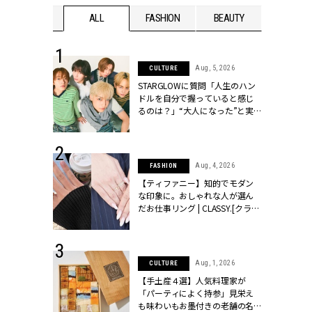
WEDDING
ALL
FASHION
BEAUTY
WEDDIN
 16, 2026
Aug, 5, 2026
CULTURE
はアリ？お呼
STARGLOWに質問「人生のハン
コーデ＆マナ
ドルを自分で握っていると感じ
Y.[クラッシィ]
るのは？」“大️人になった”と実
感する瞬間【3rdシングル
『Drivin' My Life』発売】 |
CLASSY.[クラッシィ]
 13, 2025
Aug, 4, 2026
FASHION
ブランドのリ
【ティファニー】知的でモダン
0代カップルの
な印象に。おしゃれな人が選ん
SSY.[クラッシ
だお仕事リング | CLASSY.[クラッ
シィ]
 30, 2026
Aug, 1, 2026
CULTURE
リー】1つでも
【手土産４選】人気料理家が
ポメラートの
「パーティによく持参」見栄え
シリーズに注
も味わいもお墨付きの老舗の名