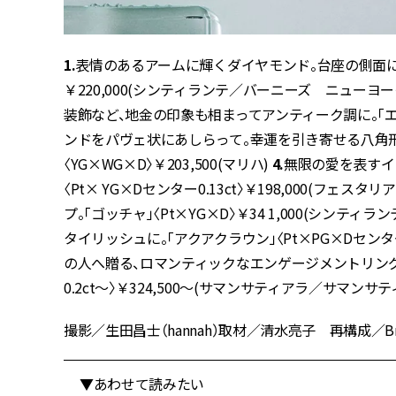
1.
表情のあるアームに輝くダイヤモンド。台座の側面には
￥220,000(シンティランテ／バーニーズ ニューヨ
装飾など、地金の印象も相まってアンティーク調に。「エドワー
ンドをパヴェ状にあしらって。幸運を引き寄せる八角形
〈YG×WG×D〉￥203,500(マリハ)
4.
無限の愛を表すイン
〈Pt× YG×Dセンター0.13ct〉￥198,000(フェスタ
プ。「ゴッチャ」〈Pt×YG×D〉￥34 1,000(シン
タイリッシュに。「アクアクラウン」〈Pt×PG×Dセンター0.
の人へ贈る、ロマンティックなエンゲージメントリング。「
0.2ct〜〉￥324,500〜(サマンサティアラ／サマン
撮影／生田昌士（hannah）取材／清水亮子 再構成／Bravo
▼あわせて読みたい