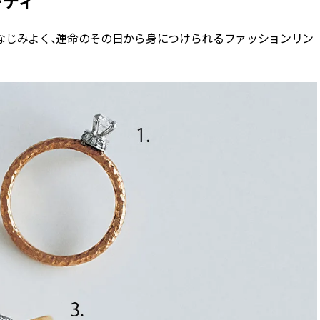
ーティ
ィ]
目 | CLASSY.[クラ
なじみよく、運命のその日から身につけられるファッションリン
Nov, 17, 2025
Mar,
BEAUTY
WEDDING
【落ちない名品リップ10選】塗
ワンピより新鮮！
り直しできない・皮むけしやす
プス×パンツ」の
いetc.悩みをクリア | CLASSY.[ク
れコーデ【7選】 | C
ラッシィ]
ッシィ]
Aug, 4, 2026
May,
BEAUTY
WEDDING
【猛暑ダメージ】はまずリセッ
【カルティエ、ブ
ト！30代の夏枯れ肌を救う「先
ーメ】おしゃれな
回りエイジングケア」美容液3選
約指輪＆結婚指輪を
| CLASSY.[クラッシィ]
CLASSY.[クラッシ
Jul, 30, 2026
Oct,
BEAUTY
WEDDING
【30代のヘアスタイル】じわじ
【冬の結婚式】参
わ人気「姫カット」ってどんな
い服装16選｜ゲス
ヘア？今支持されている理由っ
ガイド | CLASSY.
て？ | CLASSY.[クラッシィ]