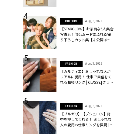
ッシィ]
物とは？ | CLASSY.[クラッシィ]
 6, 2026
Aug, 5, 2026
CULTURE
「レーストッ
【STARGLOW】お茶目な5人集合
結婚式お呼ば
写真も！ ’90sムードあふれる撮
LASSY.[クラ
り下ろしカット集【未公開あ
り】 | CLASSY.[クラッシィ]
 20, 2026
Aug, 3, 2026
FASHION
シュロン、ショ
【カルティエ】おしゃれな人が
人が選んだ婚
リアルに愛用！ 仕事で自信をく
公開 |
れる相棒リング | CLASSY.[クラッ
ィ]
シィ]
 18, 2025
Aug, 5, 2026
FASHION
列にふさわし
【ブルガリ】【ブシュロン】背
トコーデ完全
中を押してくれる！ おしゃれな
[クラッシィ]
人の愛用お仕事リングを拝見 |
CLASSY.[クラッシィ]