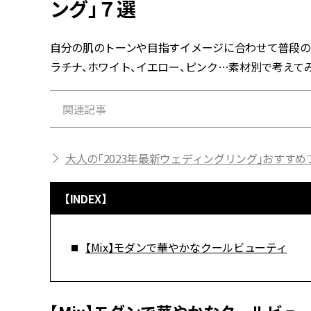
ング」７選
自分の肌のトーンや目指すイメージに合わせて普段の
ラチナ、ホワイト、イエロー、ピンク…素材別で考えて
関連記事
大人の「2023年最新ウェディングリング」おすすめ
【INDEX】
【Mix】モダンで華やかなクールビューティ