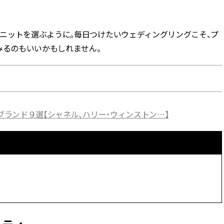
BEAUTY
ニットを選ぶように。毎日つけたいウェディングリングこそ、プ
みるのもいいかもしれません。
Aug, 5, 2026
Feb,
BEAUTY
WEDDING
夏の深刻なくすみ・色ムラにア
結婚式に黒ドレス
プローチ！【透明感を底上げ】
ばれで失敗しない
神コスメ３選 | CLASSY.[クラッシ
ーを解説 | CLASS
ィ]
ブランド９選【シャネル、ハリー・ウィンストン…】
Aug, 5, 2026
Aug,
BEAUTY
WEDDING
忙しい毎日に「うるおいター
【結婚指輪】人気
ボ」を。新【SOFINA BASIC＋】
ング22選｜20〜3
のお手入れでうるおってなめら
エピソードも | CLA
かな肌を目指す | CLASSY.[クラッ
ィ]
シィ]
Aug, 5, 2026
Jun,
BEAUTY
WEDDING
ユニクロ名品も！日焼け対策ガ
【一生ものジュエ
チ勢の「ないと無理」なアイテ
存在感が際立つ！
ムハック7選 | CLASSY.[クラッシ
「トゥギャザー」