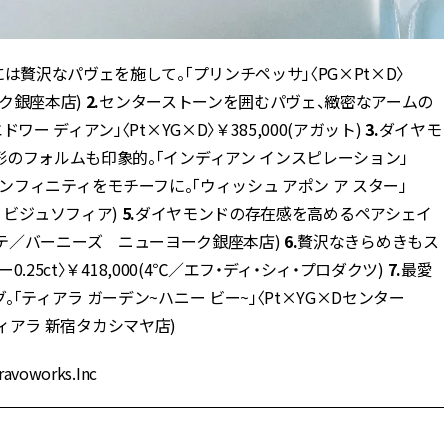
贅沢なパヴェを施して。「プリンチペッサ」〈PG×Pt×D〉
ーク銀座本店)
2.
センターストーンを囲むパヴェ、緻密なアームの
 ディアン」〈Pt×YG×D〉￥385,000(アガット)
3.
ダイヤモ
のフォルムも印象的。「インディアン インスピレーション」
フィニティをモチーフに。「ウィッシュ アポン ア スター」
リア ビジュソフィア)
5.
ダイヤモンドの存在感を高めるペアシェイ
ティランテ／バーニーズ ニューヨーク銀座本店)
6.
贅沢なきらめきもス
25ct〉￥418,000(4℃／エフ・ディ・シィ・プロダクツ)
7.
最愛
ティアラ ガーデン~ハニー ビー~」〈Pt×YG×Dセンター
サティアラ 新宿タカシマヤ店)
works.Inc