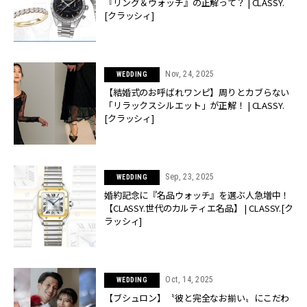
『リング＆ウォッチ』の正解って？ | CLASSY.
[クラッシィ]
Nov, 24, 2025
WEDDING
【結婚式のお呼ばれワンピ】周りとカブらない
「リラックスシルエット」が正解！ | CLASSY.
[クラッシィ]
Sep, 23, 2025
WEDDING
婚約記念に『名品ウォッチ』を選ぶ人急増中！
【CLASSY.世代のカルティエ名品】 | CLASSY.[ク
ラッシィ]
Oct, 14, 2025
WEDDING
【ブシュロン】〝彼と完全なお揃い〟にこだわ