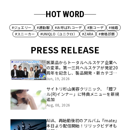
HOT WORD
#ジュエリー
#通勤服
#お呼ばれコーデ
#旅コーデ
#結婚
#スニーカー
#UNIQLO（ユニクロ）
#ZARA
#骨格診断
PRESS RELEASE
医薬品からトータルヘルスケア企業へ
の変革。第一三共ヘルスケアが発足20
周年を記念し、製品開発・新カテゴリ
挑戦の舞台や旧社統合時のエピソード
Jun, 19, 2026
を社員の想いとともに振り返る特別映
像を公開！
サイトリ杉山美容クリニック、「膣フ
ル(R)インナー」に特典メニューを新規
追加
Aug, 08, 2026
AliA、再始動後初のアルバム『mate』
本日より配信開始！リリックビデオも