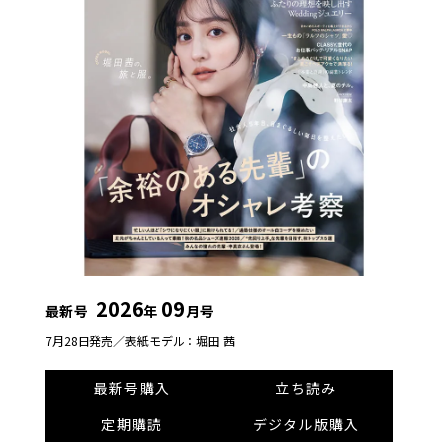
2026
09
最新号
年
月号
7月28日発売／
表紙モデル：堀田 茜
最新号購入
立ち読み
定期購読
デジタル版購入