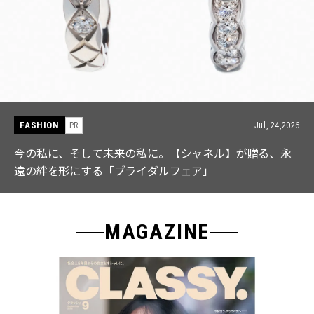
FASHION
Jul, 24,2026
PR
て未来の私に。【シャネル】が贈る、永
【ICB】人気イ
る「ブライダルフェア」
なる「名品ブラ
MAGAZINE