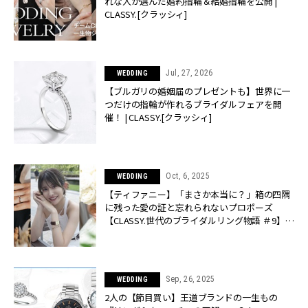
れな人が選んだ婚約指輪＆結婚指輪を公開 |
CLASSY.[クラッシィ]
Jul, 27, 2026
WEDDING
【ブルガリの婚姻届のプレゼントも】世界に一
つだけの指輪が作れるブライダルフェアを開
催！ | CLASSY.[クラッシィ]
Oct, 6, 2025
WEDDING
【ティファニー】「まさか本当に？」――箱の四隅
に残った愛の証と忘れられないプロポーズ
【CLASSY.世代のブライダルリング物語 ＃9】 |
CLASSY.[クラッシィ]
Sep, 26, 2025
WEDDING
2人の【節目買い】王道ブランドの一生もの