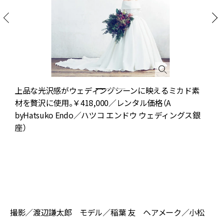
上品な光沢感がウェディングシーンに映えるミカド素
／
材を贅沢に使用。￥418,000／レンタル価格（A
￥
byHatsuko Endo／ハツコ エンドウ ウェディングス銀
座）
A
ド
え
撮影／渡辺謙太郎 モデル／稲葉 友 ヘアメーク／小松