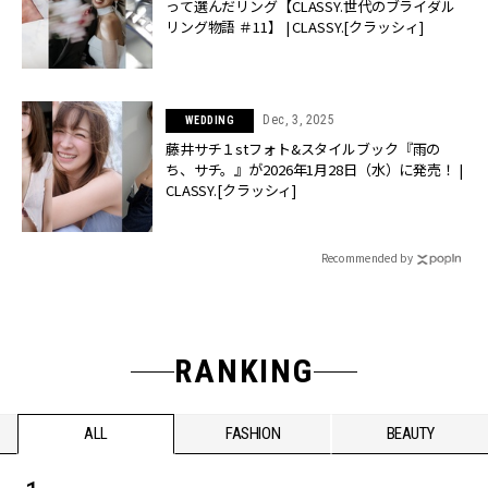
って選んだリング【CLASSY.世代のブライダル
リング物語 ＃11】 | CLASSY.[クラッシィ]
Dec, 3, 2025
WEDDING
藤井サチ１stフォト&スタイルブック『雨の
ち、サチ。』が2026年1月28日（水）に発売！ |
CLASSY.[クラッシィ]
Recommended by
RANKING
ALL
FASHION
BEAUTY