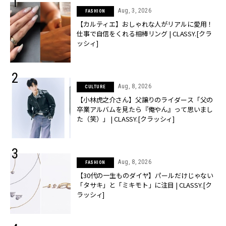
Aug, 3, 2026
FASHION
【カルティエ】おしゃれな人がリアルに愛用！
仕事で自信をくれる相棒リング | CLASSY.[クラ
ッシィ]
Aug, 8, 2026
CULTURE
【小林虎之介さん】父譲りのライダース「父の
卒業アルバムを見たら『俺やん』って思いまし
た（笑）」 | CLASSY.[クラッシィ]
Aug, 8, 2026
FASHION
【30代の一生ものダイヤ】パールだけじゃない
「タサキ」と「ミキモト」に注目 | CLASSY.[ク
ラッシィ]