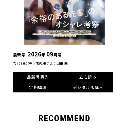
2026
09
最新号
年
月号
7月28日発売／
表紙モデル：堀田 茜
最新号購入
立ち読み
定期購読
デジタル版購入
RECOMMEND