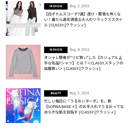
Aug, 3, 2026
FASHION
【白ボトムスコーデ7選】透け・膨張も怖くな
い！着たら速攻洒落る大人のリラックススタイ
ル | CLASSY.[クラッシィ]
Aug, 8, 2026
FASHION
オシャレ賢者が“リピ買い”した【カジュアル上
手な名品Tシャツ】とは？＜CLASSY.スタッフの
自腹買い＞ | CLASSY.[クラッシィ]
Aug, 5, 2026
BEAUTY
忙しい毎日に「うるおいターボ」を。新
【SOFINA BASIC＋】のお手入れでうるおってな
めらかな肌を目指す | CLASSY.[クラッシィ]