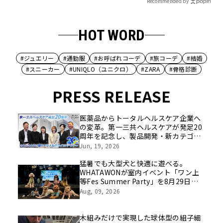
Recommended by
HOT WORD
#ジュエリー
#通勤服
#お呼ばれコーデ
#旅コーデ
#結婚
#スニーカー
#UNIQLO（ユニクロ）
#ZARA
#骨格診断
PRESS RELEASE
医薬品からトータルヘルスケア企業へ
の変革。第一三共ヘルスケアが発足20
周年を記念し、製品開発・新カテゴリ
挑戦の舞台や旧社統合時のエピソード
Jun, 19, 2026
を社員の想いとともに振り返る特別映
像を公開！
猛暑でも大型犬と快適に遊べる。
WHATAWONが室内イベント「ワン上
等Fes Summer Party」を8月29日開
催
Aug, 09, 2026
木組みだけで実現した球体型の組子細