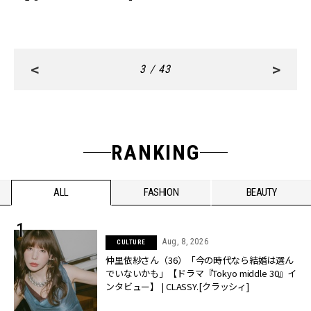
美ステイ♡
広島・宮島口に誕生
<
>
3 / 43
RANKING
ALL
FASHION
BEAUTY
Aug, 8, 2026
CULTURE
仲里依紗さん（36）「今の時代なら結婚は選ん
でいないかも」【ドラマ『Tokyo middle 30』イ
ンタビュー】 | CLASSY.[クラッシィ]