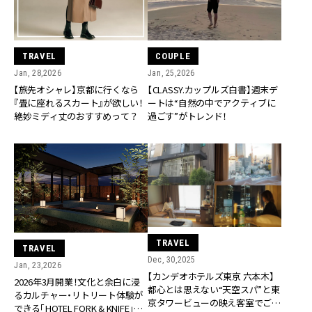
TRAVEL
COUPLE
Jan, 28,2026
Jan, 25,2026
【旅先オシャレ】京都に行くなら
【CLASSY.カップルズ白書】週末デ
『畳に座れるスカート』が欲しい！
ートは“自然の中でアクティブに
絶妙ミディ丈のおすすめって？
過ごす”がトレンド！
TRAVEL
TRAVEL
Dec, 30,2025
Jan, 23,2026
【カンデオホテルズ東京 六本木】
2026年3月開業！文化と余白に浸
都心とは思えない“天空スパ”と東
るカルチャー・リトリート体験が
京タワービューの映え客室でご褒
できる「HOTEL FORK & KNIFE」が