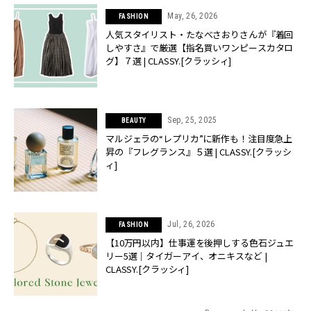
May, 26, 2026
FASHION
人気スタイリスト・たなべさおりさんが『着回
しやすさ』で厳選【指名買いワンピースカタロ
グ】７選 | CLASSY.[クラッシィ]
Sep, 25, 2025
BEAUTY
マルジェラの“レプリカ”に新作も！注目度急上
昇の『フレグランス』５選 | CLASSY.[クラッシ
ィ]
Jul, 26, 2026
FASHION
【10万円以内】仕事運を後押しする色石ジュエ
リー5選｜タイガーアイ、オニキスなど |
CLASSY.[クラッシィ]