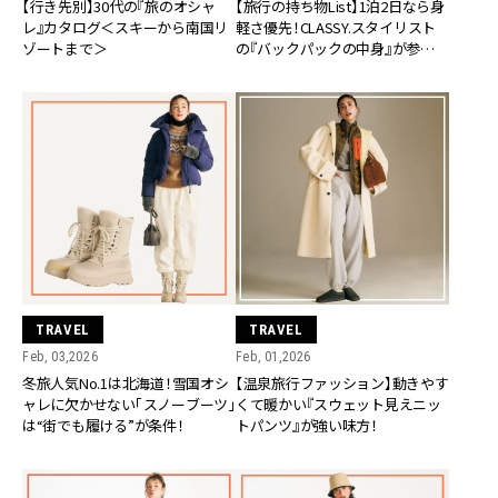
【行き先別】30代の『旅のオシャ
【旅行の持ち物List】1泊2日なら身
レ』カタログ＜スキーから南国リ
軽さ優先！CLASSY.スタイリスト
ゾートまで＞
の『バックパックの中身』が参考に
なる
TRAVEL
TRAVEL
Feb, 03,2026
Feb, 01,2026
冬旅人気No.1は北海道！雪国オシ
【温泉旅行ファッション】動きやす
ャレに欠かせない「スノーブーツ」
くて暖かい『スウェット見えニッ
は“街でも履ける”が条件！
トパンツ』が強い味方！