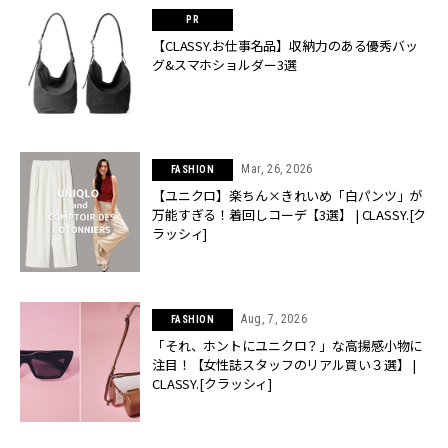
【CLASSY.お仕事名品】収納力のある優秀バッ
グ&スマホショルダー3選
Mar, 26, 2026
FASHION
【ユニクロ】楽ちん×きれいめ「白パンツ」が
万能すぎる！着回しコーデ【3選】 | CLASSY.[ク
ラッシィ]
Aug, 7, 2026
FASHION
「それ、ホントにユニクロ？」な高揚感小物に
注目！【女性誌スタッフのリアル買い３選】 |
CLASSY.[クラッシィ]