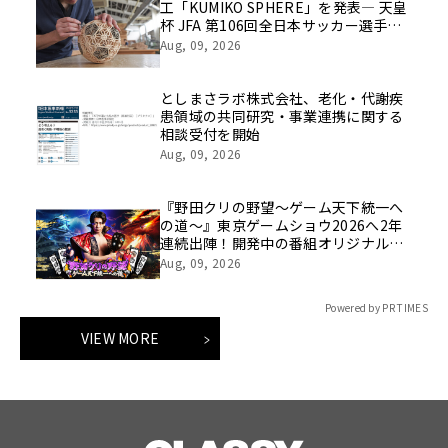
工「KUMIKO SPHERE」を発表― 天皇
杯 JFA 第106回全日本サッカー選手権
大会の公式ビジュアルにも採用 ―
Aug, 09, 2026
としまさラボ株式会社、老化・代謝疾
患領域の共同研究・事業連携に関する
相談受付を開始
Aug, 09, 2026
『野田クリの野望～ゲーム天下統一へ
の道～』東京ゲームショウ2026へ2年
連続出陣！開発中の番組オリジナルゲ
ームを世界最速体験！失敗したら即
Aug, 09, 2026
「打ち首」！？しんや＆青木マッチョ
参加のイベントも開催！
Powered by PR TIMES
VIEW MORE