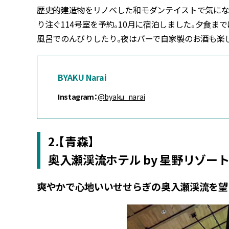
歴史的建造物をリノベした和モダンテイストで気になっ
り注ぐ114号室を予約。10月に宿泊しました。夕食
風呂でのんびりしたり。夜はバーで自家製のお酒も楽し
BYAKU Narai
Instagram：
@byaku_narai
2.【青森】
奥入瀬渓流ホテル by 星野リゾー
爽やかで心地いいせせらぎの奥入瀬渓流を望