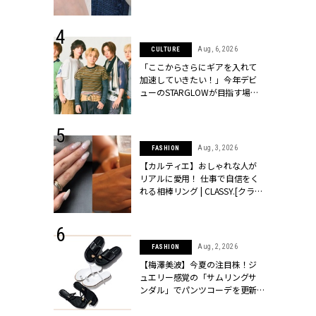
ッシィ]
CLASSY.[クラッシィ]
 24, 2026
Aug, 6, 2026
CULTURE
方３選】結婚
「ここからさらにギアを入れて
“シンプル黒ワ
加速していきたい！」今年デビ
フ』で盛るのが
ューのSTARGLOWが目指す場所
[クラッシィ]
とは？【3rdシングル『Drivin' My
Life』発売】 | CLASSY.[クラッシ
ィ]
 18, 2025
Aug, 3, 2026
FASHION
ティエ人気リ
【カルティエ】おしゃれな人が
ニティetc.
リアルに愛用！ 仕事で自信をく
選ぶ人増えて
れる相棒リング | CLASSY.[クラッ
[クラッシィ]
シィ]
 20, 2026
Aug, 2, 2026
FASHION
シュロン、ショ
【梅澤美波】今夏の注目株！ジ
人が選んだ婚
ュエリー感覚の「サムリングサ
公開 |
ンダル」でパンツコーデを更新 |
ィ]
CLASSY.[クラッシィ]