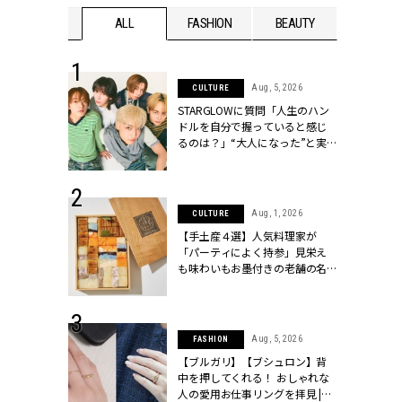
WEDDING
ALL
FASHION
BEAUTY
WEDDIN
 16, 2026
Aug, 5, 2026
CULTURE
はアリ？お呼
STARGLOWに質問「人生のハン
コーデ＆マナ
ドルを自分で握っていると感じ
Y.[クラッシィ]
るのは？」“大️人になった”と実
感する瞬間【3rdシングル
『Drivin' My Life』発売】 |
CLASSY.[クラッシィ]
 13, 2025
Aug, 1, 2026
CULTURE
ブランドのリ
【手土産４選】人気料理家が
0代カップルの
「パーティによく持参」見栄え
SSY.[クラッシ
も味わいもお墨付きの老舗の名
物とは？ | CLASSY.[クラッシィ]
 30, 2026
Aug, 5, 2026
FASHION
リー】1つでも
【ブルガリ】【ブシュロン】背
ポメラートの
中を押してくれる！ おしゃれな
シリーズに注
人の愛用お仕事リングを拝見 |