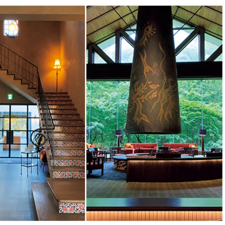
BEAUTY
Aug, 5, 2026
Feb,
BEAUTY
WEDDING
忙しい毎日に「うるおいター
結婚式に黒ドレス
ボ」を。新【SOFINA BASIC＋】
ばれで失敗しない
のお手入れでうるおってなめら
ーを解説 | CLASS
かな肌を目指す | CLASSY.[クラッ
シィ]
Aug, 6, 2026
Aug,
BEAUTY
WEDDING
【ヘアアクセ6選】手抜きに見え
【結婚指輪】人気
ない！アラサーのまとめ髪が垢
ング22選｜20〜3
抜ける「即戦力アクセ」たち |
エピソードも | CLA
CLASSY.[クラッシィ]
ィ]
Aug, 5, 2026
Jun,
BEAUTY
WEDDING
ユニクロ名品も！日焼け対策ガ
【一生ものジュエ
チ勢の「ないと無理」なアイテ
存在感が際立つ！
ムハック7選 | CLASSY.[クラッシ
「トゥギャザー」