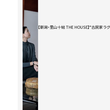
【新潟・里山十帖 THE HOUSE】“古民