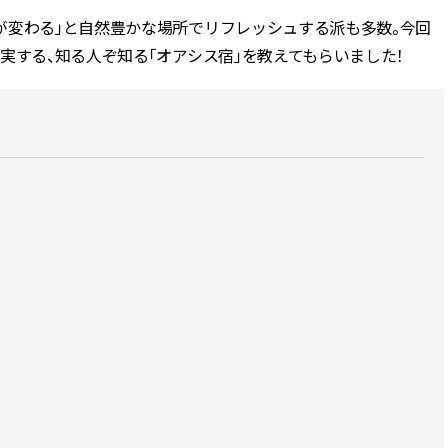
ィ]
目 | CLASSY.[クラ
が変わる」と自然豊かな場所でリフレッシュする派も多数。今回
実する、知る人ぞ知る「オアシス宿」を教えてもらいました！
Nov, 17, 2025
Mar,
BEAUTY
WEDDING
【落ちない名品リップ10選】塗
【トレンドの巻き
り直しできない・皮むけしやす
式ゲスト服の鉄板
いetc.悩みをクリア | CLASSY.[ク
ンピ”は『スカー
ラッシィ]
正解！ | CLASSY.
Jul, 13, 2026
Aug,
BEAUTY
WEDDING
朝の“寝ぐせ直し”はもういらな
20万円台〜【カル
い！夜に仕込む「ヘアケア家
ング４選】ラブ、トリ
電」3選 | CLASSY.[クラッシィ]
を『マリッジ』に
ます！ | CLASSY.
Aug, 5, 2026
May,
BEAUTY
WEDDING
夏の深刻なくすみ・色ムラにア
【カルティエ、ブ
プローチ！【透明感を底上げ】
ーメ】おしゃれな
神コスメ３選 | CLASSY.[クラッシ
約指輪＆結婚指輪を
ィ]
CLASSY.[クラッシ