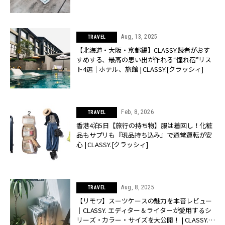
CLASSY.[クラッシィ]
Aug, 13, 2025
TRAVEL
【北海道・大阪・京都編】CLASSY.読者がおす
すめする、最高の思い出が作れる“憧れ宿”リス
ト4選｜ホテル、旅館 | CLASSY.[クラッシィ]
Feb, 8, 2026
TRAVEL
香港4泊5日【旅行の持ち物】服は着回し！化粧
品もサプリも『現品持ち込み』で通常運転が安
心 | CLASSY.[クラッシィ]
Aug, 8, 2025
TRAVEL
【リモワ】スーツケースの魅力を本音レビュー
｜CLASSY. エディター＆ライターが愛用するシ
リーズ・カラー・サイズを大公開！ | CLASSY.