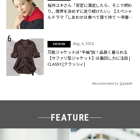
桜井ユキさん「安定に満足したら、そこで終わ
り。限界を決めずに走り続けたい」【スペシャ
ルドラマ『しあわせは食べて寝て待て ～早春の
養生編～』】 | CLASSY.[クラッシィ]
Aug, 6, 2026
FASHION
万能ジャケットは“半袖”説！品良く着られる
【サファリ型ジャケット】は着回し力に注目 |
CLASSY.[クラッシィ]
Recommended by
FEATURE