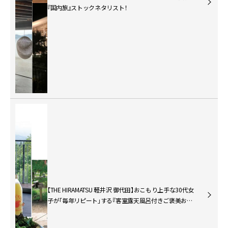
『国内旅』ストックネタリスト！
【THE HIRAMATSU 軽井沢 御代田】おこもり上手な30代女
子が「毎年リピート」する『客室露天風呂付きご褒美お宿』
って？