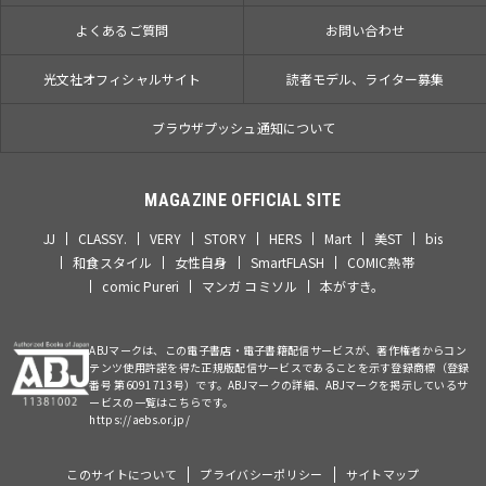
よくあるご質問
お問い合わせ
光文社オフィシャルサイト
読者モデル、ライター募集
ブラウザプッシュ通知について
MAGAZINE OFFICIAL SITE
JJ
CLASSY.
VERY
STORY
HERS
Mart
美ST
bis
和食スタイル
女性自身
SmartFLASH
COMIC熱帯
comic Pureri
マンガ コミソル
本がすき。
ABJマークは、この電子書店・電子書籍配信サービスが、著作権者からコン
テンツ使用許諾を得た正規版配信サービスであることを示す登録商標（登録
番号 第6091713号）です。ABJマークの詳細、ABJマークを掲示しているサ
ービスの一覧はこちらです。
https://aebs.or.jp/
このサイトについて
プライバシーポリシー
サイトマップ