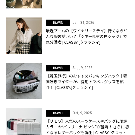
[クラッシィ]
Jan, 31, 2026
TRAVEL
最近ブームの【ワイナリーステイ】行くならど
んな服装がいい？『シアー素材の白シャツ』で
気分満喫 | CLASSY.[クラッシィ]
Aug, 9, 2025
TRAVEL
【韓国旅行】のおすすめパッキングハック｜韓
国好きライターが、愛用トラベルグッズを紹
介！ | CLASSY.[クラッシィ]
Oct, 9, 2025
TRAVEL
【リモワ】人気のスーツケースやバッグに限定
カラーの“バレリーナ ピンク”が登場！ さらに初
となるレザーバッグも誕生 | CLASSY.[クラッシ