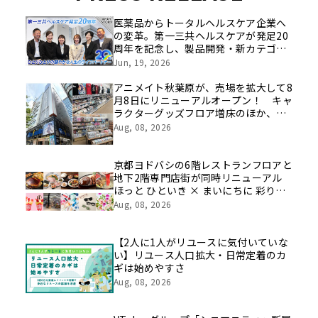
医薬品からトータルヘルスケア企業へ
の変革。第一三共ヘルスケアが発足20
周年を記念し、製品開発・新カテゴリ
挑戦の舞台や旧社統合時のエピソード
Jun, 19, 2026
を社員の想いとともに振り返る特別映
像を公開！
アニメイト秋葉原が、売場を拡大して8
月8日にリニューアルオープン！ キャ
ラクターグッズフロア増床のほか、新
たにカプセルトイ特化フロアや期間限
Aug, 08, 2026
定催事フロアの展開も
京都ヨドバシの6階レストランフロアと
地下2階専門店街が同時リニューアル
ほっと ひといき × まいにちに 彩りと
豊かさと
Aug, 08, 2026
【2人に1人がリユースに気付いていな
い】リユース人口拡大・日常定着のカ
ギは始めやすさ
Aug, 08, 2026