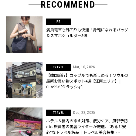
RECOMMEND
満員電車も外回りも快適！身軽になれるバッグ
＆スマホショルダー3選
Mar, 10, 2026
TRAVEL
【韓国旅行】カップルでも楽しめる！ソウルの
最新お買い物スポット4選【江南エリア】 |
CLASSY.[クラッシィ]
Dec, 22, 2025
TRAVEL
ホテル＆機内の冷え対策、疲労ケア、風邪予防
etc. 旅賢者の美容ライターが厳選、"あると安
心“なトラベル名品｜トラベル美容特集 |