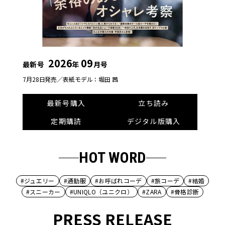
2026
09
最新号
年
月号
7月28日発売／
表紙モデル：堀田 茜
最新号購入
立ち読み
定期購読
デジタル版購入
HOT WORD
#ジュエリー
#通勤服
#お呼ばれコーデ
#旅コーデ
#結婚
#スニーカー
#UNIQLO（ユニクロ）
#ZARA
#骨格診断
PRESS RELEASE