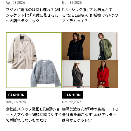
Apr, 03,2026
Mar, 31,2026
マジメに着るのは時代遅れ？【紺
『ベーシック服』で“地味見えす
ジャケット】で「素敵に見せる」5
る”なら1点投入！即垢抜ける4つの
つの簡単テクニック
アイテムって？
FASHION
FASHION
Dec, 16,2025
Oct, 22,2025
女性誌スタッフ激推し【通勤ショ
梅澤美波さんが『噂の完売コート』
ート丈アウター3選】羽織りやすく
全11着を着こなす！本命アウター
て着膨れしないものだけ
は今からゲット♡