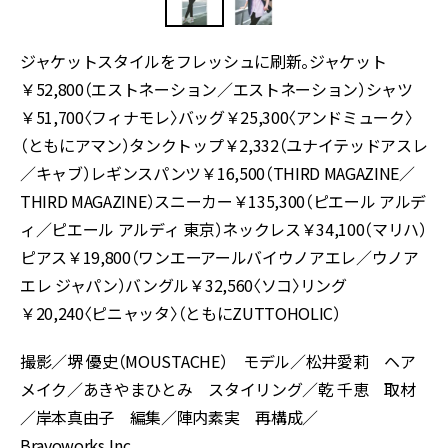
ジャケットスタイルをフレッシュに刷新。ジャケット
￥52,800（エストネーション／エストネーション）シャツ
￥51,700〈フィナモレ〉バッグ￥25,300〈アンドミューク〉
（ともにアマン）タンクトップ￥2,332（ユナイテッドアスレ
／キャブ）レギンスパンツ￥16,500（THIRD MAGAZINE／
THIRD MAGAZINE）スニーカー￥135,300（ピエール アルデ
ィ／ピエール アルディ 東京）ネックレス￥34,100（マリハ）
ピアス￥19,800（ワンエーアールバイウノアエレ／ウノア
エレ ジャパン）バングル￥32,560〈ソコ〉リング
￥20,240〈ピニャッタ〉（ともにZUTTOHOLIC）
撮影／堺 優史（MOUSTACHE） モデル／松井愛莉 ヘア
メイク／あきやまひとみ スタイリング／乾 千恵 取材
／岸本真由子 編集／陣内素実 再構成／
Bravoworks,Inc.