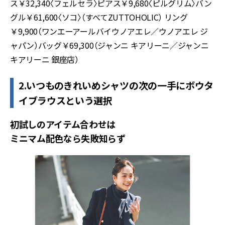
ス￥32,340〈フェルセラ〉ピアス￥9,680〈ピルグリム〉バン
グル￥61,600〈ソコ〉（すべてZUTTOHOLIC） リング
￥9,900（ワンエーアールバイウノアエレ／ウノアエレ ジ
ャパン）バッグ￥69,300（ジャンニ キアリーニ／ジャンニ
キアリーニ 銀座店）
2.いつものきれいめシャツの次の一手にボウタ
イブラウスという選択
初試しのアイテム合わせは
ミニマム配色なら失敗知らず