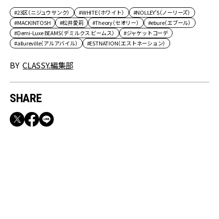
#23区（ニジュウサンク）
#WHITE（ホワイト）
#NOLLEY’S（ノーリーズ）
#MACKINTOSH
#松井愛莉
#Theory（セオリー）
#ebure（エブール）
#Demi-Luxe BEAMS（デミルクス ビームス）
#ジャケットコーデ
#allureville（アルアバイル）
#ESTNATION（エストネーション）
BY
CLASSY.編集部
SHARE
RECOMMEND