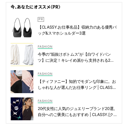
今、あなたにオススメ〈PR〉
【CLASSY.お仕事名品】収納力のある優秀バ
ッグ&スマホショルダー3選
FASHION
今季の“垢抜けボトムス”が【白ワイドパン
ツ】に決定！キレイめ派から支持される2大
ブランドは？ | CLASSY.[クラッシィ]
FASHION
【ティファニー】知的でモダンな印象に。お
しゃれな人が選んだお仕事リング | CLASSY.
[クラッシィ]
FASHION
20代女性に人気のジュエリーブランド20選。
自分へのご褒美にもおすすめ | CLASSY.[クラ
ッシィ]