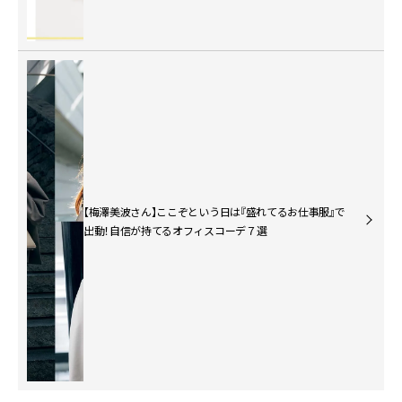
【梅澤美波さん】ここぞという日は『盛れてるお仕事服』で
出動！自信が持てるオフィスコーデ７選