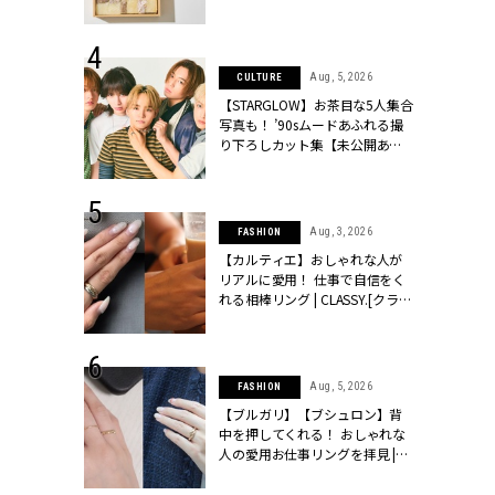
ッシィ]
物とは？ | CLASSY.[クラッシィ]
 28, 2026
Aug, 5, 2026
CULTURE
結婚指輪は“結
【STARGLOW】お茶目な5人集合
最愛リングが大
写真も！ ’90sムードあふれる撮
クラッシィ]
り下ろしカット集【未公開あ
り】 | CLASSY.[クラッシィ]
 6, 2026
Aug, 3, 2026
FASHION
「レーストッ
【カルティエ】おしゃれな人が
結婚式お呼ば
リアルに愛用！ 仕事で自信をく
LASSY.[クラ
れる相棒リング | CLASSY.[クラッ
シィ]
 20, 2026
Aug, 5, 2026
FASHION
シュロン、ショ
【ブルガリ】【ブシュロン】背
人が選んだ婚
中を押してくれる！ おしゃれな
公開 |
人の愛用お仕事リングを拝見 |
ィ]
CLASSY.[クラッシィ]