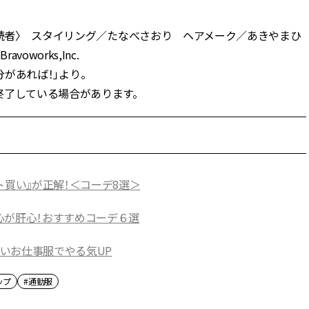
〈読者〉 スタイリング／たなべさおり ヘアメーク／あきやまひ
works,Inc.
分があれば！」より。
終了している場合があります。
ト買い』が正解！＜コーデ8選＞
心が肝心！おすすめコーデ６選
いお仕事服でやる気UP
ップ
#通勤服