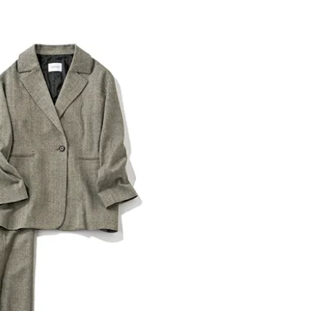
BEAUTY
Aug, 5, 2026
Feb,
BEAUTY
WEDDING
夏の深刻なくすみ・色ムラにア
結婚式に黒ドレス
プローチ！【透明感を底上げ】
ばれで失敗しない
神コスメ３選 | CLASSY.[クラッシ
ーを解説 | CLASS
ィ]
Aug, 5, 2026
Aug,
BEAUTY
WEDDING
忙しい毎日に「うるおいター
【結婚指輪】人気
ボ」を。新【SOFINA BASIC＋】
ング22選｜20〜3
のお手入れでうるおってなめら
エピソードも | CLA
かな肌を目指す | CLASSY.[クラッ
ィ]
シィ]
Aug, 5, 2026
Jun,
BEAUTY
WEDDING
ユニクロ名品も！日焼け対策ガ
【一生ものジュエ
チ勢の「ないと無理」なアイテ
存在感が際立つ！
ムハック7選 | CLASSY.[クラッシ
「トゥギャザー」