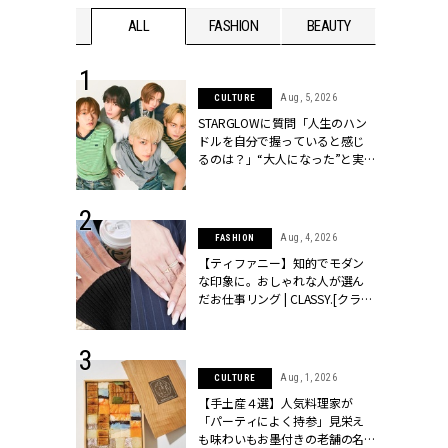
WEDDING
ALL
FASHION
BEAUTY
WEDDIN
 16, 2026
Aug, 5, 2026
CULTURE
はアリ？お呼
STARGLOWに質問「人生のハン
コーデ＆マナ
ドルを自分で握っていると感じ
Y.[クラッシィ]
るのは？」“大️人になった”と実
感する瞬間【3rdシングル
『Drivin' My Life』発売】 |
CLASSY.[クラッシィ]
 13, 2025
Aug, 4, 2026
FASHION
ブランドのリ
【ティファニー】知的でモダン
0代カップルの
な印象に。おしゃれな人が選ん
SSY.[クラッシ
だお仕事リング | CLASSY.[クラッ
シィ]
 30, 2026
Aug, 1, 2026
CULTURE
リー】1つでも
【手土産４選】人気料理家が
ポメラートの
「パーティによく持参」見栄え
シリーズに注
も味わいもお墨付きの老舗の名