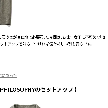
ィ]
目 | CLASSY.[クラ
Nov, 17, 2025
Mar,
BEAUTY
WEDDING
【落ちない名品リップ10選】塗
【ティファニー】
り直しできない・皮むけしやす
び目”モチーフの
いetc.悩みをクリア | CLASSY.[ク
本命 | CLASSY.[
ラッシィ]
て買うのが＃仕事で必要買い。今回は、お仕事女子に不可欠な『セ
セットアップを味方につければ慌ただしい朝も安心です。
Aug, 4, 2026
Mar,
BEAUTY
WEDDING
【猛暑ダメージ】はまずリセッ
ワンピより新鮮！
ト！30代の夏枯れ肌を救う「先
プス×パンツ」の
回りエイジングケア」美容液3選
れコーデ【7選】 | C
| CLASSY.[クラッシィ]
ッシィ]
パにあった
Jul, 30, 2026
May,
BEAUTY
WEDDING
PHILOSOPHYのセットアップ 】
【30代のヘアスタイル】じわじ
【カルティエ、ブ
わ人気「姫カット」ってどんな
ーメ】おしゃれな
ヘア？今支持されている理由っ
約指輪＆結婚指輪を
て？ | CLASSY.[クラッシィ]
CLASSY.[クラッシ