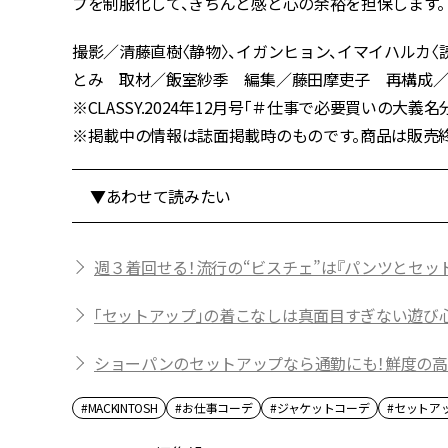
プを制服化して、きちんと感と心の余裕を担保します。
撮影／清藤直樹〈静物〉、イガンヒョン、イマイハルカ
とみ 取材／飯室紗季 編集／藤田摩吏子 再構成／Bravo
※CLASSY.2024年12月号「＃仕事で必要買いの大義名
※掲載中の情報は誌面掲載時のものです。商品は販売
▼あわせて読みたい
週３着回せる！流行の“ビスチェ”は『パンツとセッ
「セットアップ」の着こなしは真面目すぎない遊び
ショーパンのセットアップなら通勤にも！鮮度の高
#MACKINTOSH
#お仕事コーデ
#ジャケットコーデ
#セットア