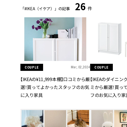
26
件
「#IKEA（イケア）」の記事
COUPLE
Mar, 02,2024
COUPLE
【IKEAの¥11,999本棚】口コミから厳
【IKEAのダイニ
選！買ってよかったスタッフのお気
ミから厳選！買っ
に入り家具
フのお気に入り家