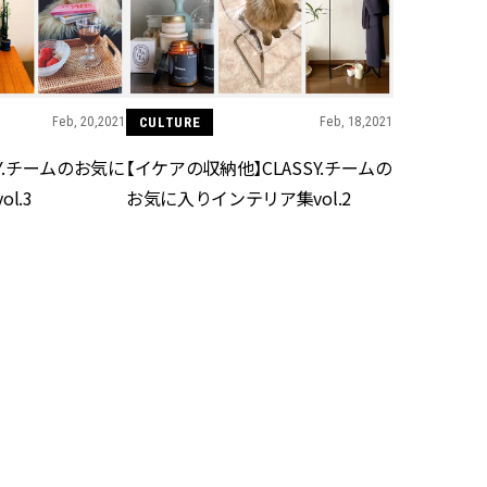
かな肌を目指す | CLASSY.[クラッ
目 | CLASSY.[クラ
シィ]
Nov, 17, 2025
Mar,
BEAUTY
WEDDING
【落ちない名品リップ10選】塗
【ティファニー】
り直しできない・皮むけしやす
び目”モチーフの
Feb, 20,2021
CULTURE
Feb, 18,2021
いetc.悩みをクリア | CLASSY.[ク
本命 | CLASSY.[
ラッシィ]
SY.チームのお気に
【イケアの収納他】CLASSY.チームの
l.3
お気に入りインテリア集vol.2
Aug, 4, 2026
Dec,
BEAUTY
WEDDING
【猛暑ダメージ】はまずリセッ
【結婚式のお呼ば
ト！30代の夏枯れ肌を救う「先
事情】アンテプリマ、
回りエイジングケア」美容液3選
「小さくても収納
| CLASSY.[クラッシィ]
件！ | CLASSY.[
Jul, 30, 2026
Mar,
BEAUTY
WEDDING
【30代のヘアスタイル】じわじ
【トレンドの巻き
わ人気「姫カット」ってどんな
式ゲスト服の鉄板
Jan, 31,2021
CULTURE
Jan, 27,2021
ヘア？今支持されている理由っ
ンピ”は『スカー
て？ | CLASSY.[クラッシィ]
正解！ | CLASSY.