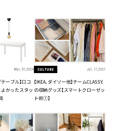
BEAUTY
Aug, 5, 2026
Feb,
BEAUTY
WEDDING
夏の深刻なくすみ・色ムラにア
結婚式に黒ドレス
プローチ！【透明感を底上げ】
ばれで失敗しない
神コスメ３選 | CLASSY.[クラッシ
ーを解説 | CLASS
ィ]
Mar, 01,2024
CULTURE
Jul, 17,2021
Aug, 5, 2026
Aug,
BEAUTY
WEDDING
ユニクロ名品も！日焼け対策ガ
【結婚指輪】人気
ングテーブル】口コ
【IKEA、ダイソー他】チームCLASSY.
チ勢の「ないと無理」なアイテ
ング22選｜20〜3
ムハック7選 | CLASSY.[クラッシ
エピソードも | CLA
てよかったスタッ
の収納グッズ【スマートクローゼッ
ィ]
ィ]
具
ト術①】
Aug, 5, 2026
Jun,
BEAUTY
WEDDING
忙しい毎日に「うるおいター
【一生ものジュエ
ボ」を。新【SOFINA BASIC＋】
存在感が際立つ！
のお手入れでうるおってなめら
「トゥギャザー」