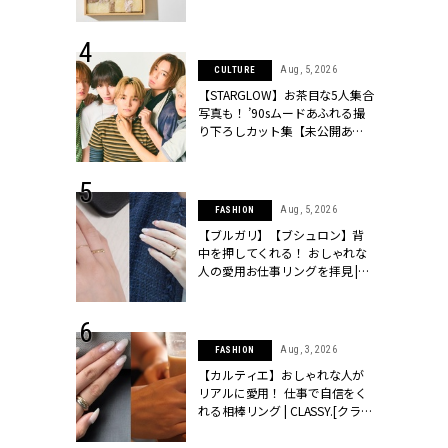
ッシィ]
物とは？ | CLASSY.[クラッシィ]
 28, 2026
Aug, 5, 2026
CULTURE
結婚指輪は“結
【STARGLOW】お茶目な5人集合
最愛リングが大
写真も！ ’90sムードあふれる撮
クラッシィ]
り下ろしカット集【未公開あ
り】 | CLASSY.[クラッシィ]
 24, 2025
Aug, 5, 2026
FASHION
れバッグ最新
【ブルガリ】【ブシュロン】背
プラダetc.
中を押してくれる！ おしゃれな
力あり」が条
人の愛用お仕事リングを拝見 |
クラッシィ]
CLASSY.[クラッシィ]
 24, 2026
Aug, 3, 2026
FASHION
方３選】結婚
【カルティエ】おしゃれな人が
“シンプル黒ワ
リアルに愛用！ 仕事で自信をく
フ』で盛るのが
れる相棒リング | CLASSY.[クラッ
[クラッシィ]
シィ]