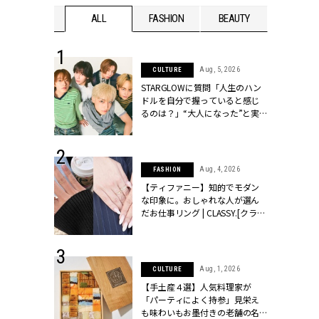
WEDDING
ALL
FASHION
BEAUTY
WEDDIN
 16, 2026
Aug, 5, 2026
CULTURE
はアリ？お呼
STARGLOWに質問「人生のハン
コーデ＆マナ
ドルを自分で握っていると感じ
Y.[クラッシィ]
るのは？」“大️人になった”と実
感する瞬間【3rdシングル
『Drivin' My Life』発売】 |
CLASSY.[クラッシィ]
 13, 2025
Aug, 4, 2026
FASHION
ブランドのリ
【ティファニー】知的でモダン
0代カップルの
な印象に。おしゃれな人が選ん
SSY.[クラッシ
だお仕事リング | CLASSY.[クラッ
シィ]
 30, 2026
Aug, 1, 2026
CULTURE
リー】1つでも
【手土産４選】人気料理家が
ポメラートの
「パーティによく持参」見栄え
シリーズに注
も味わいもお墨付きの老舗の名