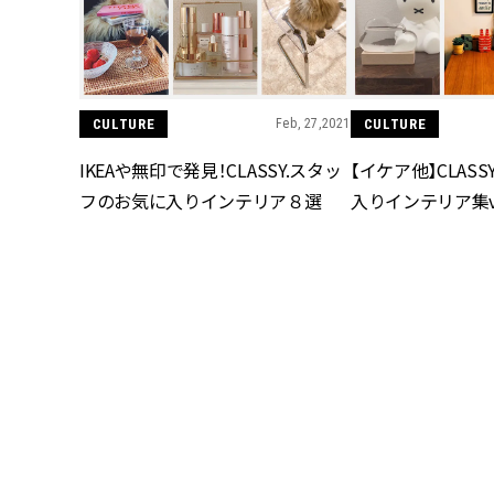
CULTURE
Feb, 27,2021
CULTURE
IKEAや無印で発見！CLASSY.スタッ
【イケア他】CLAS
フのお気に入りインテリア８選
入りインテリア集vo
CULTURE
Feb, 05,2021
CULTURE