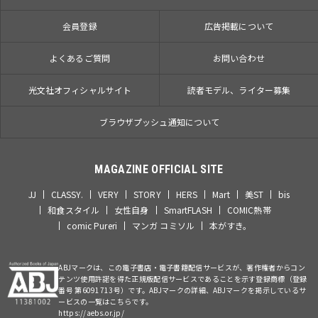
会員登録
広告掲載について
よくあるご質問
お問い合わせ
光文社オフィシャルサイト
読者モデル、ライター募集
ブラウザプッシュ通知について
MAGAZINE OFFICIAL SITE
JJ
CLASSY.
VERY
STORY
HERS
Mart
美ST
bis
和食スタイル
女性自身
SmartFLASH
COMIC熱帯
comic Pureri
マンガ コミソル
本がすき。
ABJマークは、この電子書店・電子書籍配信サービスが、著作権者からコン
テンツ使用許諾を得た正規版配信サービスであることを示す登録商標（登録
番号 第6091713号）です。ABJマークの詳細、ABJマークを掲示しているサ
ービスの一覧はこちらです。
https://aebs.or.jp/