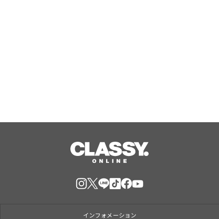
IHココット鍋 24cm」数量限定で発
Aug, 06, 2026
売！
エルモとクッキーモンスターが歌う新
曲などを通じてセサミストリートが子
どもたちのエモーショナル・ウェルビ
ーイングをサポート
Aug, 06, 2026
インフォメーション