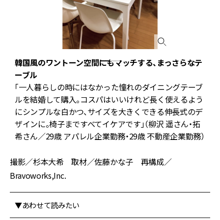
韓国風のワントーン空間にもマッチする、まっさらなテ
ー
ーブル
「一人暮らしの時にはなかった憧れのダイニングテーブ
ルを結婚して購入。コスパはいいけれど長く使えるよう
にシンプルな白かつ、サイズを大きくできる伸長式のデ
ザインに。椅子まですべてイケアです」（柳沢 遥さん・拓
希さん／29歳 アパレル企業勤務・29歳 不動産企業勤務）
撮影／杉本大希 取材／佐藤かな子 再構成／
Bravoworks,Inc.
▼あわせて読みたい