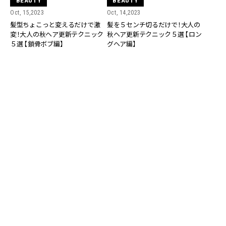
BEAUTY
BEAUTY
Oct, 15,2023
Oct, 14,2023
髪型ちょこっと変えるだけで激
髪を５センチ切るだけで！大人の
変！大人の秋ヘア更新テクニック
秋ヘア更新テクニック５選 【ロン
５選 【鎖骨ボブ編】
グヘア編】
BEAUTY
BEAUTY
Oct, 13,2023
Oct, 12,2023
ボブでも「少し切るだけ」で大変
髪をちょこっと切るだけでイメチ
身！大人の秋ヘア更新テクニック
ェン！大人におすすめの秋ヘア更
４選 【肩上ボブ編】
新テクニック４選【ミディアム
編】