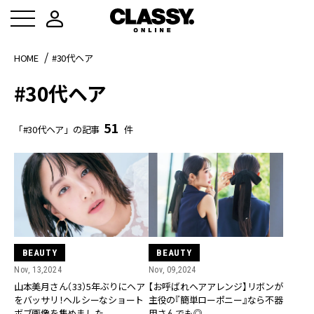
HOME
#30代ヘア
#30代ヘア
51
「#30代ヘア」の記事
件
BEAUTY
BEAUTY
Nov, 13,2024
Nov, 09,2024
山本美月さん（33）5年ぶりにヘア
【お呼ばれヘアアレンジ】リボンが
をバッサリ！ヘルシーなショート
主役の『簡単ローポニー』なら不器
ボブ画像を集めました
用さんでも◎