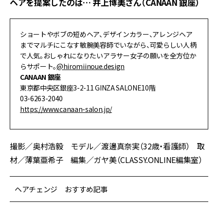
ヘアを提案したのは… 井上博美さん（CANAAN 銀座）
ショートやボブの短めヘア、デザインカラー、アレンジヘア
までマルチにこなす敏腕美容師でいながら、可愛らしい人柄
で人気。おしゃれになりたいアラサー女子の願いを全方位か
らサポート。
@hiromiinoue.design
CANAAN 銀座
東京都中央区銀座3-2-11 GINZA SALONE10階
03-6263-2040
https://www.canaan-salon.jp/
撮影／奥村浩毅 モデル／渡邊真奈実（32歳・看護師） 取
材／薄葉亜希子 編集／ガヤ美（CLASSY.ONLINE編集室）
ヘアチェンジ おすすめ記事