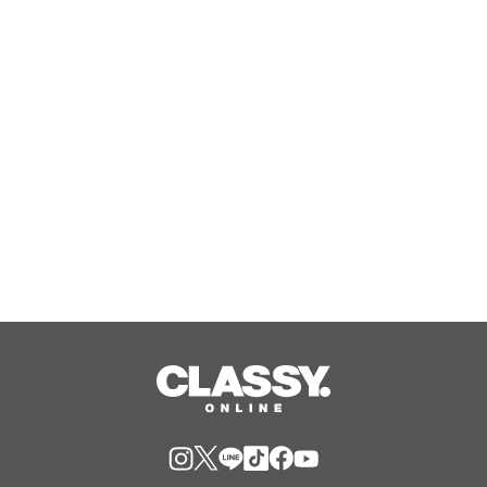
めるショート・コンサート「森の音楽
会」の魅力
Aug, 09, 2026
原案・手塚治虫『リボンの騎士』より
『THE RIBBON HERO リボンヒーロ
ー』オフィシャルインタビュー2本公
開！五十嵐祐貴監督ソロ＆五十嵐祐貴
Aug, 09, 2026
（監督）×望月けい（キャラクター原
案）対談