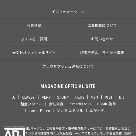
インフォメーション
会員登録
広告掲載について
よくあるご質問
お問い合わせ
光文社オフィシャルサイト
読者モデル、ライター募集
ブラウザプッシュ通知について
MAGAZINE OFFICIAL SITE
JJ
CLASSY.
VERY
STORY
HERS
Mart
美ST
bis
和食スタイル
女性自身
SmartFLASH
COMIC熱帯
comic Pureri
マンガ コミソル
本がすき。
ABJマークは、この電子書店・電子書籍配信サービスが、著作権者からコン
テンツ使用許諾を得た正規版配信サービスであることを示す登録商標（登録