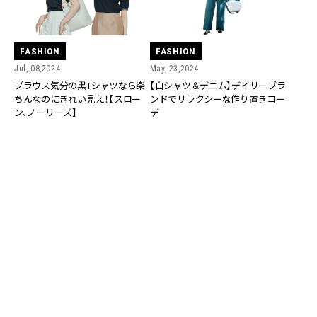
FASHION
FASHION
Jul, 08,2024
May, 23,2024
ブラウス気分の黒Tシャツなら楽
【白シャツ＆デニム】デイリーブラ
ちんなのにきれい見え！【スロー
ンドでリラクシーな作り置きコー
ン、ノーリーズ】
デ
FASHION
FASHION
Jul, 31,2023
Jul, 29,2023
【今週の服装】なんだか新鮮！「夏
【今日の服装】可愛いだけじゃない
の大人カジュアル」コーデ７選【ア
「ドットスカート」の着こなし方
ラサー女子】
【アラサー女子】