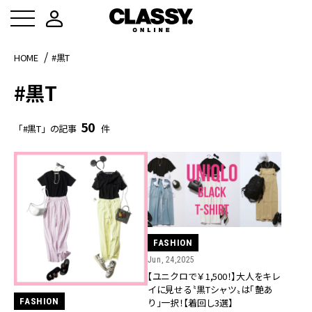
HOME
#黒T
#黒T
50
「#黒T」の記事
件
FASHION
Jun, 24,2025
【ユニクロで￥1,500！】大人をキレ
イに見せる〝黒Tシャツ〟は「艶あ
FASHION
り」一択！【着回し3選】