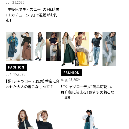
Jul, 29,2025
「午後休でディズニー」の日は『黒
T＋カチューシャ』で通勤がお約
束！
FASHION
FASHION
Jun, 15,2025
Aug, 13,2024
【黒Tシャツコーデ19選】季節に合
わせた大人の着こなしって？
「Tシャツコーデ」が簡単可愛い、
好印象に決まる！おすすめ着こな
し6選