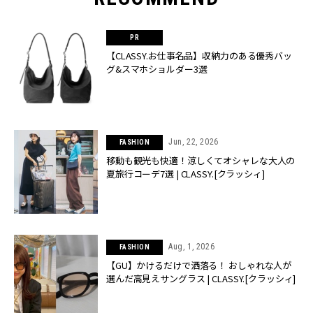
【CLASSY.お仕事名品】収納力のある優秀バッ
グ&スマホショルダー3選
Jun, 22, 2026
FASHION
移動も観光も快適！涼しくてオシャレな大人の
夏旅行コーデ7選 | CLASSY.[クラッシィ]
Aug, 1, 2026
FASHION
【GU】かけるだけで洒落る！ おしゃれな人が
選んだ高見えサングラス | CLASSY.[クラッシィ]