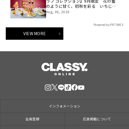
ラフ コレクション】9月限定 花の蜜
のように甘く、初秋を彩る いちじく
アフタヌーンティー 深紅に色づく果
Aug, 06, 2026
肉、プチプチと弾む種の食感を堪能
Powered by PR TIMES
VIEW MORE
インフォメーション
会員登録
広告掲載について