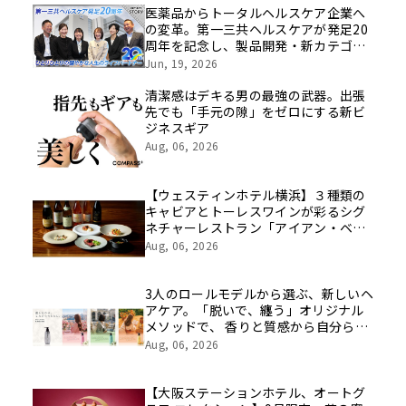
医薬品からトータルヘルスケア企業へ
の変革。第一三共ヘルスケアが発足20
周年を記念し、製品開発・新カテゴリ
挑戦の舞台や旧社統合時のエピソード
Jun, 19, 2026
を社員の想いとともに振り返る特別映
像を公開！
清潔感はデキる男の最強の武器。出張
先でも「手元の隙」をゼロにする新ビ
ジネスギア
Aug, 06, 2026
【ウェスティンホテル横浜】３種類の
キャビアとトーレスワインが彩るシグ
ネチャーレストラン「アイアン・ベ
イ」、一夜限りのスペシャルペアリン
Aug, 06, 2026
グディナーを開催
3人のロールモデルから選ぶ、新しいヘ
アケア。「脱いで、纏う」オリジナル
メソッドで、 香りと質感から自分らし
さをデザインする『KAOLKO』がロー
Aug, 06, 2026
ンチ
【大阪ステーションホテル、オートグ