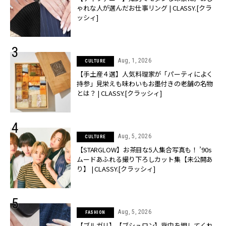
ゃれな人が選んだお仕事リング | CLASSY.[クラ
ッシィ]
Aug, 1, 2026
CULTURE
【手土産４選】人気料理家が「パーティによく
持参」見栄えも味わいもお墨付きの老舗の名物
とは？ | CLASSY.[クラッシィ]
Aug, 5, 2026
CULTURE
【STARGLOW】お茶目な5人集合写真も！ ’90s
ムードあふれる撮り下ろしカット集【未公開あ
り】 | CLASSY.[クラッシィ]
Aug, 5, 2026
FASHION
【ブルガリ】【ブシュロン】背中を押してくれ