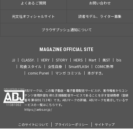
よくあるご質問
お問い合わせ
光文社オフィシャルサイト
読者モデル、ライター募集
ブラウザプッシュ通知について
MAGAZINE OFFICIAL SITE
JJ
CLASSY.
VERY
STORY
HERS
Mart
美ST
bis
和食スタイル
女性自身
SmartFLASH
COMIC熱帯
comic Pureri
マンガ コミソル
本がすき。
ABJマークは、この電子書店・電子書籍配信サービスが、著作権者からコン
テンツ使用許諾を得た正規版配信サービスであることを示す登録商標（登録
番号 第6091713号）です。ABJマークの詳細、ABJマークを掲示しているサ
ービスの一覧はこちらです。
https://aebs.or.jp/
このサイトについて
プライバシーポリシー
サイトマップ
©Kobunsha Co., Ltd. All Rights Reserved.