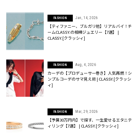
Jan, 14, 2026
FASHION
【ティファニー、ブルガリ他】リアルバイ！チ
ームCLASSY.の相棒ジュエリー【7選】 |
CLASSY.[クラッシィ]
Aug, 4, 2026
FASHION
カーデの【プロデューサー巻き】人気再燃！シ
ンプルコーデのサマ見え術 | CLASSY.[クラッシ
ィ]
Mar, 29, 2026
FASHION
【予算30万円内】で探す、一生愛せるエタニテ
ィリング【7選】 | CLASSY.[クラッシィ]