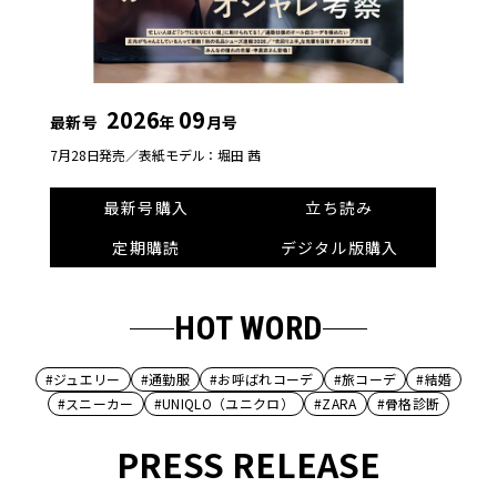
2026
09
最新号
年
月号
7月28日発売／
表紙モデル：堀田 茜
最新号購入
立ち読み
定期購読
デジタル版購入
HOT WORD
#ジュエリー
#通勤服
#お呼ばれコーデ
#旅コーデ
#結婚
#スニーカー
#UNIQLO（ユニクロ）
#ZARA
#骨格診断
PRESS RELEASE