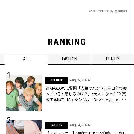
Recommended by
RANKING
ALL
FASHION
BEAUTY
Aug, 5, 2026
CULTURE
STARGLOWに質問「人生のハンドルを自分で握
っていると感じるのは？」“大️人になった”と実
感する瞬間【3rdシングル『Drivin' My Life』発
売】 | CLASSY.[クラッシィ]
Aug, 4, 2026
FASHION
【ティファニー】知的でモダンな印象に。おし