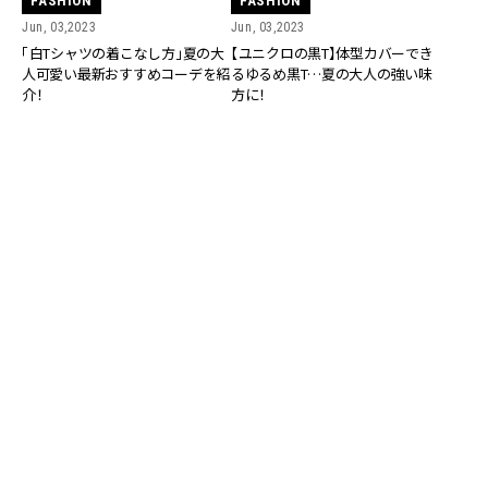
FASHION
FASHION
Jun, 03,2023
Jun, 03,2023
「白Tシャツの着こなし方」夏の大
【ユニクロの黒T】体型カバーでき
人可愛い最新おすすめコーデを紹
るゆるめ黒T…夏の大人の強い味
介！
方に！
FASHION
FASHION
Jun, 01,2023
May, 31,2023
地味に見えない「黒Tシャツの着こ
「失敗しない黒Tシャツコーデ」辛
なし方」夏の大人可愛い最新コー
口カジュアル派向け！2023年のお
デ！
すすめの着こなし