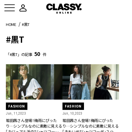
HOME
#黒T
#黒T
50
「#黒T」の記事
件
FASHION
FASHION
Jun, 11,2023
Jun, 10,2023
堀田茜さん登場！梅雨にぴった
堀田茜さん登場！梅雨にぴった
り…シンプルなのに素敵に見える
り…シンプルなのに素敵に見える
「カジュアル派のTシャツコーデ」
「きれいめTシャツコーデ」２つ