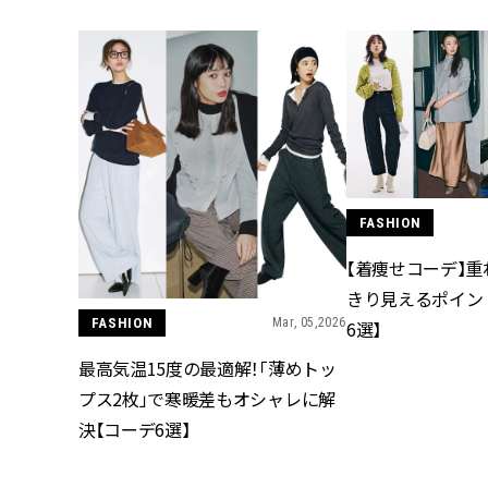
FASHION
【着痩せコーデ】
きり見えるポイン
FASHION
Mar, 05,2026
6選】
最高気温15度の最適解！「薄めトッ
プス2枚」で寒暖差もオシャレに解
決【コーデ6選】