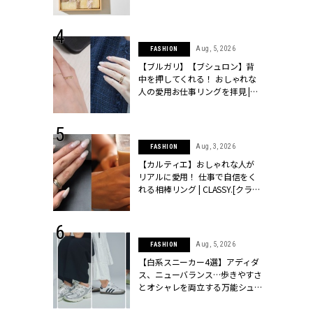
ッシィ]
物とは？ | CLASSY.[クラッシィ]
 24, 2025
Aug, 5, 2026
FASHION
れバッグ最新
【ブルガリ】【ブシュロン】背
プラダetc.
中を押してくれる！ おしゃれな
力あり」が条
人の愛用お仕事リングを拝見 |
クラッシィ]
CLASSY.[クラッシィ]
 20, 2026
Aug, 3, 2026
FASHION
シュロン、ショ
【カルティエ】おしゃれな人が
人が選んだ婚
リアルに愛用！ 仕事で自信をく
公開 |
れる相棒リング | CLASSY.[クラッ
ィ]
シィ]
 28, 2026
Aug, 5, 2026
FASHION
結婚指輪は“結
【白系スニーカー4選】アディダ
最愛リングが大
ス、ニューバランス…歩きやすさ
クラッシィ]
とオシャレを両立する万能シュ
ーズ | CLASSY.[クラッシィ]