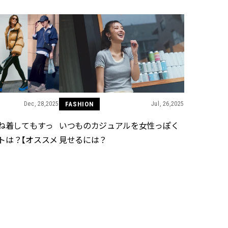
ラッシィ]
目 | CLASSY.[クラ
Aug, 5, 2026
Dec,
BEAUTY
WEDDING
忙しい毎日に「うるおいター
【結婚式のお呼ば
ボ」を。新【SOFINA BASIC＋】
事情】アンテプリマ、
のお手入れでうるおってなめら
「小さくても収納
かな肌を目指す | CLASSY.[クラッ
件！ | CLASSY.[
シィ]
Dec, 28,2025
FASHION
Jul, 26,2025
Aug, 4, 2026
May,
BEAUTY
WEDDING
【猛暑ダメージ】はまずリセッ
【カルティエ、ブ
重ね着してもすっ
いつものカジュアルを女性っぽく
ト！30代の夏枯れ肌を救う「先
ーメ】おしゃれな
トは？【オススメ
見せるには？
回りエイジングケア」美容液3選
約指輪＆結婚指輪を
| CLASSY.[クラッシィ]
CLASSY.[クラッシ
Jul, 13, 2026
Mar,
BEAUTY
WEDDING
朝の“寝ぐせ直し”はもういらな
【ティファニー】
い！夜に仕込む「ヘアケア家
び目”モチーフの
電」3選 | CLASSY.[クラッシィ]
本命 | CLASSY.[