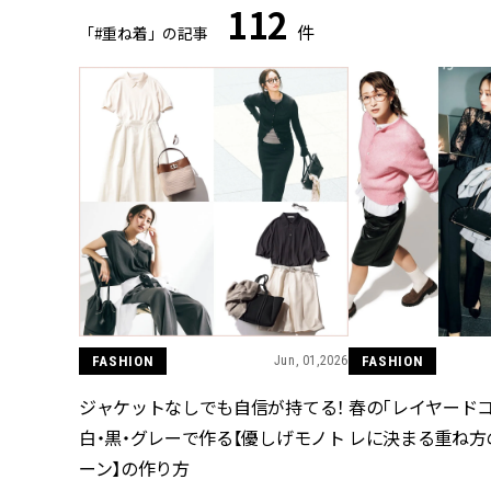
112
件
「#重ね着」の記事
FASHION
Jun, 01,2026
FASHION
ジャケットなしでも自信が持てる！
春の「レイヤードコ
白・黒・グレーで作る【優しげモノト
レに決まる重ね方
ーン】の作り方