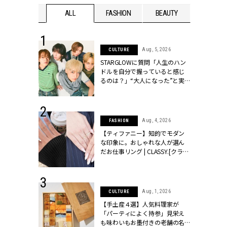
WEDDING
ALL
FASHION
BEAUTY
WEDDIN
 16, 2026
Aug, 5, 2026
CULTURE
はアリ？お呼
STARGLOWに質問「人生のハン
コーデ＆マナ
ドルを自分で握っていると感じ
Y.[クラッシィ]
るのは？」“大️人になった”と実
感する瞬間【3rdシングル
『Drivin' My Life』発売】 |
CLASSY.[クラッシィ]
 13, 2025
Aug, 4, 2026
FASHION
ブランドのリ
【ティファニー】知的でモダン
0代カップルの
な印象に。おしゃれな人が選ん
SSY.[クラッシ
だお仕事リング | CLASSY.[クラッ
シィ]
 30, 2026
Aug, 1, 2026
CULTURE
リー】1つでも
【手土産４選】人気料理家が
ポメラートの
「パーティによく持参」見栄え
シリーズに注
も味わいもお墨付きの老舗の名