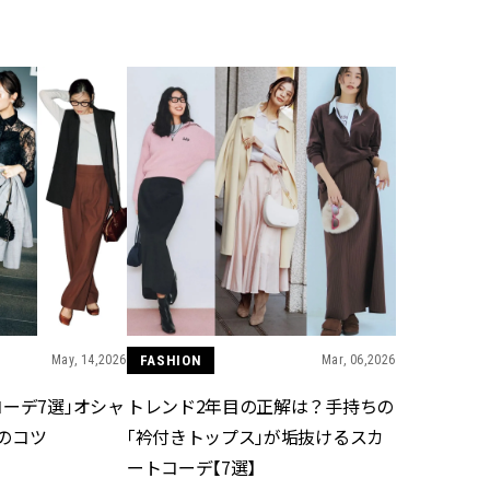
BEAUTY
Aug, 5, 2026
Feb,
BEAUTY
WEDDING
ユニクロ名品も！日焼け対策ガ
結婚式に黒ドレス
チ勢の「ないと無理」なアイテ
ばれで失敗しない
ムハック7選 | CLASSY.[クラッシ
ーを解説 | CLASS
ィ]
Aug, 5, 2026
Aug,
BEAUTY
WEDDING
夏の深刻なくすみ・色ムラにア
【結婚指輪】人気
プローチ！【透明感を底上げ】
ング22選｜20〜3
神コスメ３選 | CLASSY.[クラッシ
エピソードも | CLA
ィ]
ィ]
May, 14,2026
FASHION
Mar, 06,2026
ーデ7選」オシャ
トレンド2年目の正解は？手持ちの
Nov, 17, 2025
Jun,
BEAUTY
WEDDING
のコツ
「衿付きトップス」が垢抜けるスカ
【落ちない名品リップ10選】塗
【一生ものジュエ
り直しできない・皮むけしやす
存在感が際立つ！
ートコーデ【7選】
いetc.悩みをクリア | CLASSY.[ク
「トゥギャザー」