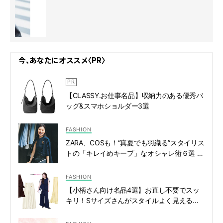
今、あなたにオススメ〈PR〉
【CLASSY.お仕事名品】収納力のある優秀バ
ッグ&スマホショルダー3選
FASHION
ZARA、COSも！“真夏でも羽織る”スタイリス
トの「キレイめキープ」なオシャレ術６選 |
CLASSY.[クラッシィ]
FASHION
【小柄さん向け名品4選】お直し不要でスッ
キリ！Sサイズさんがスタイルよく見える通
勤ボトムス | CLASSY.[クラッシィ]