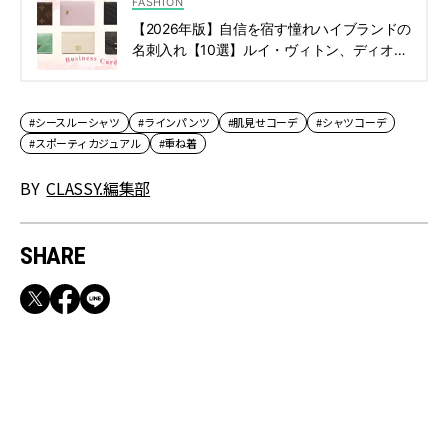
FASHION
【2026年版】自信を宿す憧れハイブランドの
名刺入れ【10選】ルイ・ヴィトン、ディオー
ルetc. | CLASSY.[クラッシィ]
#シースルーシャツ
#ラインパンツ
#肌見せコーデ
#シャツコーデ
#スポーティカジュアル
#重ね着
BY
CLASSY.編集部
SHARE
RECOMMEND