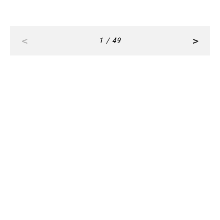
<
>
1 / 49
RANKING
ALL
FASHION
BEAUTY
Aug, 7, 2026
BEAUTY
【UV下地】酷暑に頼れる！ 2,000円台〜3,000円
台の名品3選｜30代美容ライターが正直レビュ
ー | CLASSY.[クラッシィ]