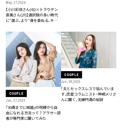
May, 27,2026
【小川彩佳さん(41)×トラウデン
直美さん(27)】選択肢の多い時代
に――〝選ぶ〟より〝身を委ねる〟キャ
リア論
COUPLE
Jun, 09,2025
「夫とセックスレスで悩んでいま
COUPLE
す」恋愛コラムニスト・神崎メリさ
んに聞く、夫婦円満の秘訣
Jun, 27,2025
『30歳までに結婚』の呪縛から自
由になれる方法って？アラサー読
者が専門家に聞いてみた