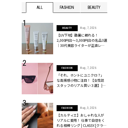
WEDDING
ALL
FASHION
BEAUTY
WEDDIN
 13, 2025
Aug, 7, 2026
BEAUTY
ブランドのリ
【UV下地】酷暑に頼れる！
0代カップルの
2,000円台〜3,000円台の名品3選
SSY.[クラッシ
｜30代美容ライターが正直レビ
ュー | CLASSY.[クラッシィ]
 16, 2026
Aug, 7, 2026
FASHION
はアリ？お呼
「それ、ホントにユニクロ？」
コーデ＆マナ
な高揚感小物に注目！【女性誌
Y.[クラッシィ]
スタッフのリアル買い３選】 |
CLASSY.[クラッシィ]
 30, 2026
Aug, 3, 2026
FASHION
リー】1つでも
【カルティエ】おしゃれな人が
ポメラートの
リアルに愛用！ 仕事で自信をく
シリーズに注
れる相棒リング | CLASSY.[クラッ