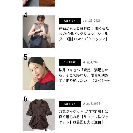
ッシィ]
シィ]
 24, 2026
Jul, 29, 2026
FASHION
方３選】結婚
通勤がもっと身軽に！ 働く私た
“シンプル黒ワ
ちの相棒バッグ＆スマホショル
フ』で盛るのが
ダー3選 | CLASSY.[クラッシィ]
[クラッシィ]
 14, 2026
Aug, 4, 2026
CULTURE
ポーズで贈ら
桜井ユキさん「安定に満足した
じゃなくてネ
ら、そこで終わり。限界を決め
LASSY.世代
ずに走り続けたい」【スペシャ
語 #15】 |
ルドラマ『しあわせは食べて寝
ィ]
て待て ～早春の養生編～』】 |
CLASSY.[クラッシィ]
 14, 2025
Aug, 6, 2026
FASHION
彼と完全なお
万能ジャケットは“半袖”説！品
て選んだリン
良く着られる【サファリ型ジャ
代のブライダルリ
ケット】は着回し力に注目 |
LASSY.[クラ
CLASSY.[クラッシィ]