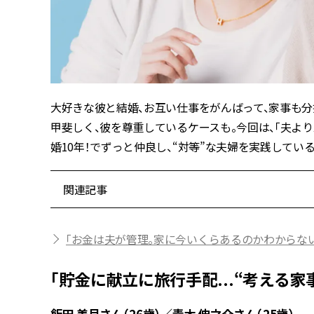
大好きな彼と結婚、お互い仕事をがんばって、家事も分
甲斐しく、彼を尊重しているケースも。今回は、「夫よ
婚10年！でずっと仲良し、“対等”な夫婦を実践してい
関連記事
「お金は夫が管理。家に今いくらあるのかわからな
「貯金に献立に旅行手配...“考える
飯田 美月さん（26歳）／青木 伸之介さん（25歳）