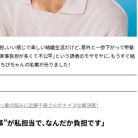
ィ]
目 | CLASSY.[クラ
Aug, 8, 2026
Mar,
BEAUTY
WEDDING
【シャネル】「ココ マドモアゼ
【トレンドの巻き
ル クラッシュ アプソリュ」の限
式ゲスト服の鉄板
定カフェが登場！世界観に没入
ンピ”は『スカー
できる体験型イベントが開催 |
正解！ | CLASSY.
担。いい感じで楽しい結婚生活だけど、意外と一歩下がって甲斐
CLASSY.[クラッシィ]
り家事負担が多くて不公平」という読者のモヤモヤに、もうすぐ結
るちぴちゃんの名案が光りました！
Aug, 7, 2026
Apr,
BEAUTY
WEDDING
冷房・紫外線etc...「夏の隠れ乾
【ブルガリ】プロ
燥」を防ぐ【ベタつかない名品
れたのは、リング
クリーム】3選＜30代のベストコ
ックレスだった！【C
スメ＞ | CLASSY.[クラッシィ]
のブライダルリング物
CLASSY.[クラッシ
い」妻の悩みに近藤千尋さんがナイスな解決策！
Aug, 5, 2026
Oct,
BEAUTY
WEDDING
忙しい毎日に「うるおいター
【ブシュロン】〝
家事”が私担当で、なんだか負担です」
ボ」を。新【SOFINA BASIC＋】
揃い〟にこだわっ
のお手入れでうるおってなめら
グ【CLASSY.世
かな肌を目指す | CLASSY.[クラッ
ング物語 ＃11】 | C
シィ]
ッシィ]