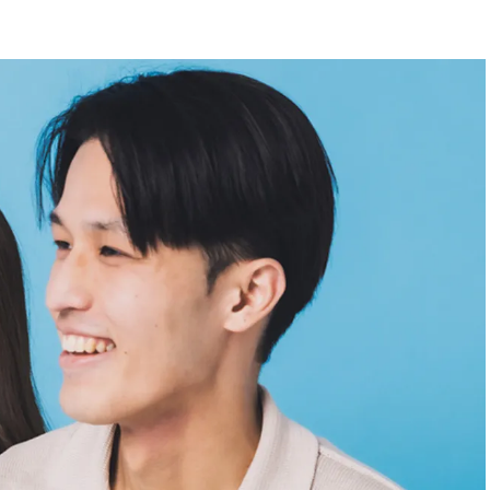
BEAUTY
Aug, 7, 2026
Aug,
BEAUTY
WEDDING
【UV下地】酷暑に頼れる！
【結婚指輪】人気
2,000円台〜3,000円台の名品3選
ング22選｜20〜3
｜30代美容ライターが正直レビ
エピソードも | CLA
ュー | CLASSY.[クラッシィ]
ィ]
Aug, 6, 2026
Feb,
BEAUTY
WEDDING
【ヘアアクセ6選】手抜きに見え
結婚式に黒ドレス
ない！アラサーのまとめ髪が垢
ばれで失敗しない
抜ける「即戦力アクセ」たち |
ーを解説 | CLASS
CLASSY.[クラッシィ]
Sep, 25, 2025
Jun,
BEAUTY
WEDDING
マルジェラの“レプリカ”に新作
【一生ものジュエ
も！注目度急上昇の『フレグラ
存在感が際立つ！
ンス』５選 | CLASSY.[クラッシ
「トゥギャザー」