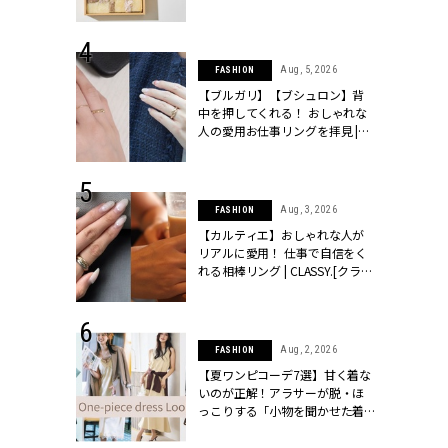
物とは？ | CLASSY.[クラッシィ]
 24, 2026
Aug, 5, 2026
FASHION
方３選】結婚
【ブルガリ】【ブシュロン】背
“シンプル黒ワ
中を押してくれる！ おしゃれな
フ』で盛るのが
人の愛用お仕事リングを拝見 |
[クラッシィ]
CLASSY.[クラッシィ]
 18, 2025
Aug, 3, 2026
FASHION
ティエ人気リ
【カルティエ】おしゃれな人が
ニティetc.
リアルに愛用！ 仕事で自信をく
選ぶ人増えて
れる相棒リング | CLASSY.[クラッ
[クラッシィ]
シィ]
 24, 2026
Aug, 2, 2026
FASHION
服”は【セオ
【夏ワンピコーデ7選】甘く着な
婚式にも仕事
いのが正解！アラサーが脱・ほ
シック４選 |
っこりする「小物を聞かせた着
ィ]
こなし」 | CLASSY.[クラッシィ]