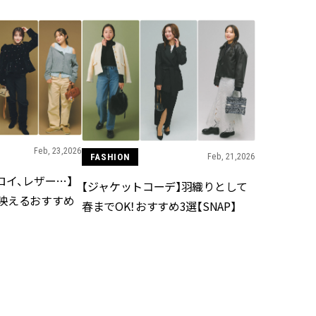
ィ]
ィ]
Nov, 17, 2025
Mar,
BEAUTY
WEDDING
【落ちない名品リップ10選】塗
【トレンドの巻き
り直しできない・皮むけしやす
式ゲスト服の鉄板
いetc.悩みをクリア | CLASSY.[ク
ンピ”は『スカー
ラッシィ]
正解！ | CLASSY.
Aug, 7, 2026
Aug,
BEAUTY
WEDDING
Feb, 23,2026
FASHION
Feb, 21,2026
冷房・紫外線etc...「夏の隠れ乾
20万円台〜【カル
ロイ、レザー…】
燥」を防ぐ【ベタつかない名品
ング４選】ラブ、トリ
【ジャケットコーデ】羽織りとして
クリーム】3選＜30代のベストコ
を『マリッジ』に
映えるおすすめ
スメ＞ | CLASSY.[クラッシィ]
ます！ | CLASSY.
春までOK！おすすめ3選【SNAP】
Jul, 13, 2026
Mar,
BEAUTY
WEDDING
朝の“寝ぐせ直し”はもういらな
失敗しない“ゲスト
い！夜に仕込む「ヘアケア家
リー】にある！結
電」3選 | CLASSY.[クラッシィ]
にも使える上質ベー
CLASSY.[クラッシ