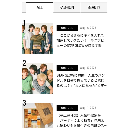
WEDDING
ALL
FASHION
BEAUTY
WEDDIN
 16, 2026
Aug, 6, 2026
CULTURE
はアリ？お呼
「ここからさらにギアを入れて
コーデ＆マナ
加速していきたい！」今年デビ
Y.[クラッシィ]
ューのSTARGLOWが目指す場所
とは？【3rdシングル『Drivin' My
Life』発売】 | CLASSY.[クラッシ
ィ]
 30, 2026
Aug, 5, 2026
CULTURE
リー】1つでも
STARGLOWに質問「人生のハン
ポメラートの
ドルを自分で握っていると感じ
シリーズに注
るのは？」“大️人になった”と実
ッシィ]
感する瞬間【3rdシングル
『Drivin' My Life』発売】 |
CLASSY.[クラッシィ]
 13, 2025
Aug, 1, 2026
CULTURE
ブランドのリ
【手土産４選】人気料理家が
0代カップルの
「パーティによく持参」見栄え
SSY.[クラッシ
も味わいもお墨付きの老舗の名