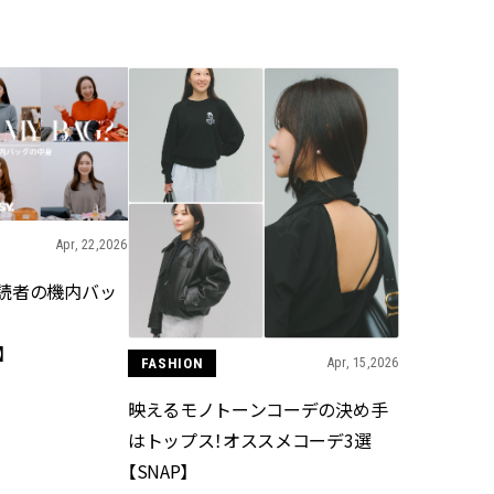
BEAUTY
Aug, 5, 2026
Feb,
BEAUTY
WEDDING
忙しい毎日に「うるおいター
結婚式に黒ドレス
ボ」を。新【SOFINA BASIC＋】
ばれで失敗しない
のお手入れでうるおってなめら
ーを解説 | CLASS
かな肌を目指す | CLASSY.[クラッ
シィ]
Apr, 22,2026
Aug, 6, 2026
Jun,
BEAUTY
WEDDING
読者の機内バッ
【ヘアアクセ6選】手抜きに見え
【一生ものジュエ
ない！アラサーのまとめ髪が垢
存在感が際立つ！
抜ける「即戦力アクセ」たち |
「トゥギャザー」
】
CLASSY.[クラッシィ]
目 | CLASSY.[クラ
FASHION
Apr, 15,2026
映えるモノトーンコーデの決め手
Aug, 5, 2026
Aug,
BEAUTY
WEDDING
はトップス！オススメコーデ3選
ユニクロ名品も！日焼け対策ガ
【結婚指輪】人気
チ勢の「ないと無理」なアイテ
ング22選｜20〜3
【SNAP】
ムハック7選 | CLASSY.[クラッシ
エピソードも | CLA