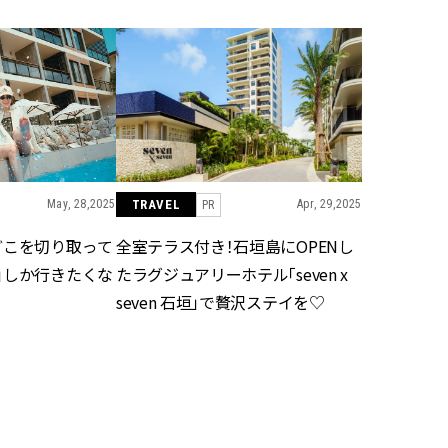
キング術を伝授！
ュー | CLASSY.[クラッシィ]
目 | CLASSY.[クラ
Aug, 7, 2026
Mar,
BEAUTY
WEDDING
冷房・紫外線etc...「夏の隠れ乾
【トレンドの巻き
燥」を防ぐ【ベタつかない名品
式ゲスト服の鉄板
クリーム】3選＜30代のベストコ
ンピ”は『スカー
スメ＞ | CLASSY.[クラッシィ]
正解！ | CLASSY.
May, 28,2025
TRAVEL
Apr, 29,2025
PR
Nov, 17, 2025
Aug,
BEAUTY
WEDDING
【落ちない名品リップ10選】塗
20万円台〜【カル
どこを切り取って
全室テラス付き！石垣島にOPENし
り直しできない・皮むけしやす
ング４選】ラブ、トリ
」しか行きたくな
たラグジュアリーホテル「seven x
いetc.悩みをクリア | CLASSY.[ク
を『マリッジ』に
ラッシィ]
ます！ | CLASSY.
seven 石垣」で贅沢ステイを♡
Aug, 5, 2026
Sep,
BEAUTY
WEDDING
夏の深刻なくすみ・色ムラにア
“キャトル”で人気
プローチ！【透明感を底上げ】
ュロン】の『ブラ
神コスメ３選 | CLASSY.[クラッシ
グ』は普段使いもし
ィ]
CLASSY.[クラッシ