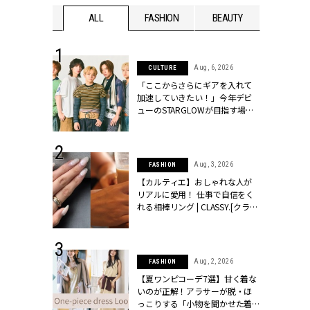
WEDDING
ALL
FASHION
BEAUTY
WEDDIN
 16, 2026
Aug, 6, 2026
CULTURE
はアリ？お呼
「ここからさらにギアを入れて
コーデ＆マナ
加速していきたい！」今年デビ
Y.[クラッシィ]
ューのSTARGLOWが目指す場所
とは？【3rdシングル『Drivin' My
Life』発売】 | CLASSY.[クラッシ
ィ]
 13, 2025
Aug, 3, 2026
FASHION
ブランドのリ
【カルティエ】おしゃれな人が
0代カップルの
リアルに愛用！ 仕事で自信をく
SSY.[クラッシ
れる相棒リング | CLASSY.[クラッ
シィ]
 30, 2026
Aug, 2, 2026
FASHION
リー】1つでも
【夏ワンピコーデ7選】甘く着な
ポメラートの
いのが正解！アラサーが脱・ほ
シリーズに注
っこりする「小物を聞かせた着