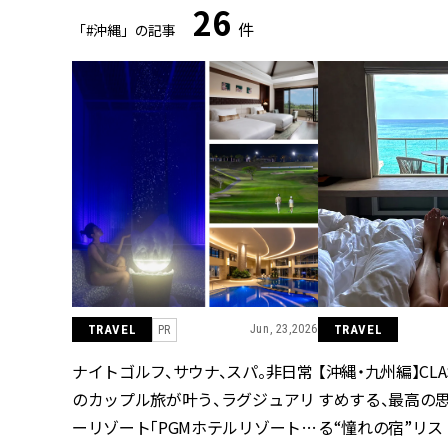
26
件
「#沖縄」の記事
TRAVEL
Jun, 23,2026
TRAVEL
PR
ナイトゴルフ、サウナ、スパ。非日常
【沖縄・九州編】CL
のカップル旅が叶う、ラグジュアリ
すめする、最高の
ーリゾート「PGMホテルリゾート沖
る“憧れの宿”リス