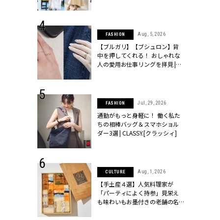
ッシィ]
こなし」 | CLASSY.[クラッシィ]
 24, 2026
Aug, 5, 2026
FASHION
方３選】結婚
【ブルガリ】【ブシュロン】背
“シンプル黒ワ
中を押してくれる！ おしゃれな
フ』で盛るのが
人の愛用お仕事リングを拝見 |
[クラッシィ]
CLASSY.[クラッシィ]
 18, 2025
Jul, 29, 2026
FASHION
ティエ人気リ
通勤がもっと身軽に！ 働く私た
ニティetc.
ちの相棒バッグ＆スマホショル
選ぶ人増えて
ダー3選 | CLASSY.[クラッシィ]
[クラッシィ]
 4, 2025
Aug, 1, 2026
CULTURE
急上昇【ブシ
【手土産４選】人気料理家が
イダルリン
「パーティによく持参」見栄え
やすい！ |
も味わいもお墨付きの老舗の名
ィ]
物とは？ | CLASSY.[クラッシィ]