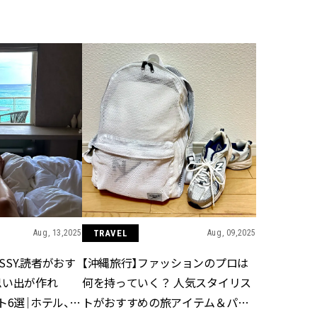
BEAUTY
Aug, 6, 2026
Feb,
BEAUTY
WEDDING
【ヘアアクセ6選】手抜きに見え
結婚式に黒ドレス
ない！アラサーのまとめ髪が垢
ばれで失敗しない
抜ける「即戦力アクセ」たち |
ーを解説 | CLASS
CLASSY.[クラッシィ]
Aug, 5, 2026
Aug,
BEAUTY
WEDDING
忙しい毎日に「うるおいター
【結婚指輪】人気
ボ」を。新【SOFINA BASIC＋】
ング22選｜20〜3
のお手入れでうるおってなめら
エピソードも | CLA
かな肌を目指す | CLASSY.[クラッ
ィ]
Aug, 13,2025
TRAVEL
Aug, 09,2025
シィ]
ASSY.読者がおす
【沖縄旅行】ファッションのプロは
Aug, 7, 2026
Jun,
BEAUTY
WEDDING
思い出が作れ
何を持っていく？ 人気スタイリス
【UV下地】酷暑に頼れる！
【一生ものジュエ
2,000円台〜3,000円台の名品3選
存在感が際立つ！
ト6選｜ホテル、ヴ
トがおすすめの旅アイテム＆パッ
｜30代美容ライターが正直レビ
「トゥギャザー」