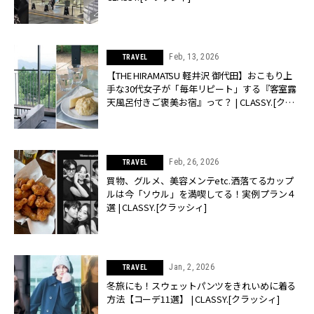
Feb, 13, 2026
TRAVEL
【THE HIRAMATSU 軽井沢 御代田】おこもり上
手な30代女子が「毎年リピート」する『客室露
天風呂付きご褒美お宿』って？ | CLASSY.[クラ
ッシィ]
Feb, 26, 2026
TRAVEL
買物、グルメ、美容メンテetc.洒落てるカップ
ルは今「ソウル」を満喫してる！実例プラン４
選 | CLASSY.[クラッシィ]
Jan, 2, 2026
TRAVEL
冬旅にも！スウェットパンツをきれいめに着る
方法【コーデ11選】 | CLASSY.[クラッシィ]