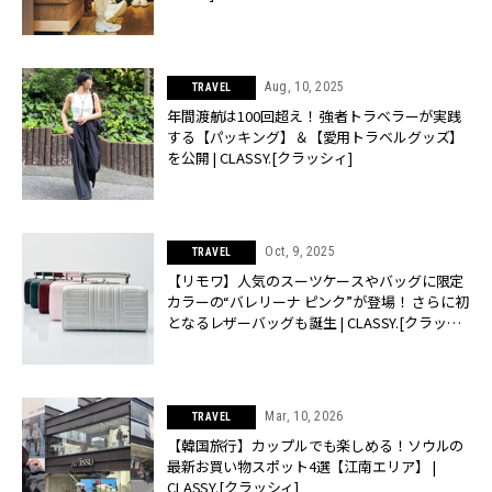
Aug, 10, 2025
TRAVEL
年間渡航は100回超え！ 強者トラベラーが実践
する【パッキング】＆【愛用トラベルグッズ】
を公開 | CLASSY.[クラッシィ]
Oct, 9, 2025
TRAVEL
【リモワ】人気のスーツケースやバッグに限定
カラーの“バレリーナ ピンク”が登場！ さらに初
となるレザーバッグも誕生 | CLASSY.[クラッシ
ィ]
Mar, 10, 2026
TRAVEL
【韓国旅行】カップルでも楽しめる！ソウルの
最新お買い物スポット4選【江南エリア】 |
CLASSY.[クラッシィ]