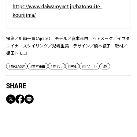
https://www.daiwaroynet.jp/batonsuite-
kourijima/
撮影／川﨑一貴（Ajoite） モデル／宮本茉由 ヘアメーク／イワタ
ユイナ スタイリング／児嶋里美 デザイン／橋本綾子 取材／
棚田トモコ
#旅CLASSY
#宮本茉由
#ホテル
#沖縄
#リゾート
#旅
SHARE