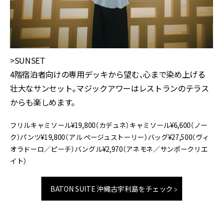
>SUNSET
4階宿泊者向けの専用デッキから望む、心まで染め上げる
壮大なサンセット。マジックアワーはレストランのテラス
からも楽しめます。
フリルキャミソール¥19,800（カデュネ）キャミソール¥6,600（ノー
ク）パンツ¥19,800（アル ページュストーリー）バッグ¥27,500（ヴィ
オラドーロ／ピーチ）バングル¥2,970（アネモネ／サンポークリエ
イト）
BATON SUITE 沖縄古宇利島をチェック