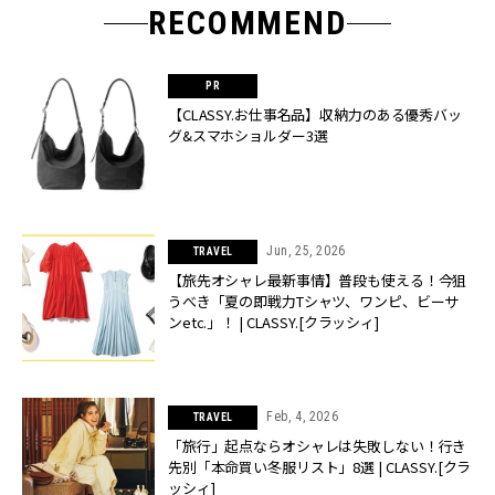
RECOMMEND
【CLASSY.お仕事名品】収納力のある優秀バッ
グ&スマホショルダー3選
Jun, 25, 2026
TRAVEL
【旅先オシャレ最新事情】普段も使える！今狙
うべき「夏の即戦力Tシャツ、ワンピ、ビーサ
ンetc.」！ | CLASSY.[クラッシィ]
Feb, 4, 2026
TRAVEL
「旅行」起点ならオシャレは失敗しない！行き
先別「本命買い冬服リスト」8選 | CLASSY.[クラ
ッシィ]