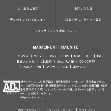
よくあるご質問
お問い合わせ
光文社オフィシャルサイト
読者モデル、ライター募集
ブラウザプッシュ通知について
MAGAZINE OFFICIAL SITE
JJ
CLASSY.
VERY
STORY
HERS
Mart
美ST
bis
和食スタイル
女性自身
SmartFLASH
COMIC熱帯
comic Pureri
マンガ コミソル
本がすき。
ABJマークは、この電子書店・電子書籍配信サービスが、著作権者からコン
テンツ使用許諾を得た正規版配信サービスであることを示す登録商標（登録
番号 第6091713号）です。ABJマークの詳細、ABJマークを掲示しているサ
ービスの一覧はこちらです。
https://aebs.or.jp/
このサイトについて
プライバシーポリシー
サイトマップ