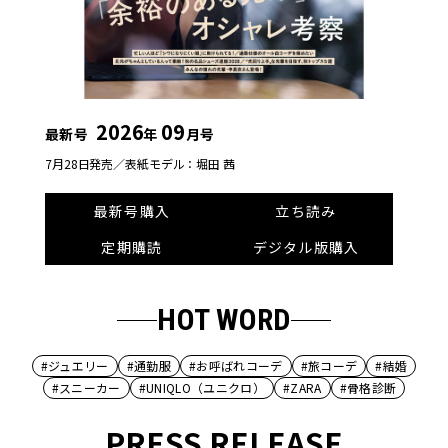
2026
09
最新号
年
月号
7月28日発売／
表紙モデル：堀田 茜
最新号購入
立ち読み
定期購読
デジタル版購入
HOT WORD
#ジュエリー
#通勤服
#お呼ばれコーデ
#旅コーデ
#結婚
#スニーカー
#UNIQLO（ユニクロ）
#ZARA
#骨格診断
PRESS RELEASE