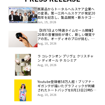
医薬品からトータルヘルスケア企業へ
の変革。第一三共ヘルスケアが発足20
周年を記念し、製品開発・新カテゴリ
挑戦の舞台や旧社統合時のエピソード
Jun, 19, 2026
を社員の想いとともに振り返る特別映
像を公開！
【8月7日より特選タイムセール開催】
20年の音響技術が導く、新しい聴覚ケ
アの形。オーディオのプロが挑む、画
期的なスクリーン操作対応次世代スマ
Aug, 10, 2026
ート集音器「Cearvol」
ラ コレクシオン プリヴェ クリスチャ
ン ディオール テ カシミア
Aug, 10, 2026
Youtube登録者58万人超！ブリアナ・
ギガンテが描いたグラフィックが刺繍
されたトートバッグを8月13日23時59
分まで期間限定で新発売！
Aug, 10, 2026