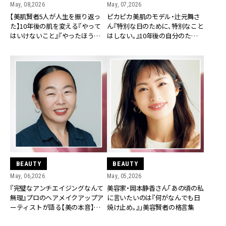
May, 08,2026
May, 07,2026
【美肌賢者5人が人生を振り返っ
ピカピカ美肌のモデル・辻元舞さ
た】10年後の肌を変える『やって
ん『特別な日のために、特別なこと
はいけないこと』『やったほうがい
はしない。』10年後の自分のため
いこと』格言集
の格言集
BEAUTY
BEAUTY
May, 06,2026
May, 05,2026
『完璧なアンチエイジングなんて
美容家・岡本静香さん「あの頃の私
無理』プロのヘアメイクアップア
に言いたいのは『何がなんでも日
ーティストが語る【美の本音】と
焼け止め。』」美容賢者の格言集
は？＜美容賢者の格言集＞