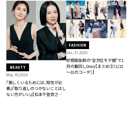
FASHION
Jan, 31,2020
好感度抜群の“全方位モデ服”で1
月の着回しDiary【まとめ③（1/21
BEAUTY
～31のコーデ）】
May, 05,2026
『美しくいるためには、知性が必
要』『取り返しのつかないことはし
ない方がいい』【松本千登世さん×
貴子先生 美容対談】