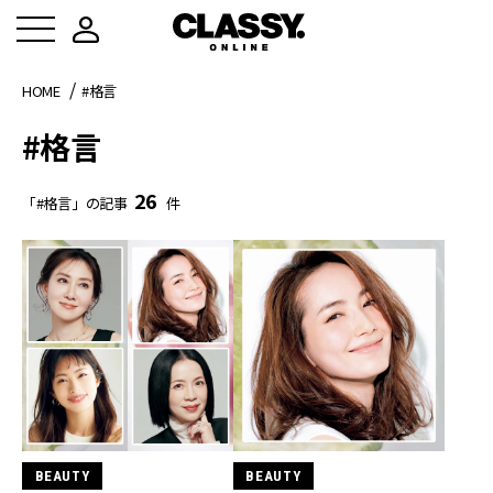
HOME
#格言
#格言
26
「#格言」の記事
件
BEAUTY
BEAUTY