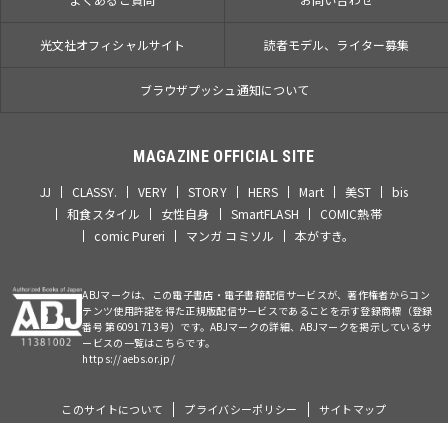
光文社オフィシャルサイト
読者モデル、ライター募集
ブラウザプッシュ通知について
MAGAZINE OFFICIAL SITE
JJ
CLASSY.
VERY
STORY
HERS
Mart
美ST
bis
和食スタイル
女性自身
SmartFLASH
COMIC熱帯
comic Pureri
マンガ コミソル
本がすき。
ABJマークは、この電子書店・電子書籍配信サービスが、著作権者からコン
テンツ使用許諾を得た正規版配信サービスであることを示す登録商標（登録
番号 第6091713号）です。ABJマークの詳細、ABJマークを掲示しているサ
ービスの一覧はこちらです。
https://aebs.or.jp/
このサイトについて
プライバシーポリシー
サイトマップ
©Kobunsha Co., Ltd. All Rights Reserved.