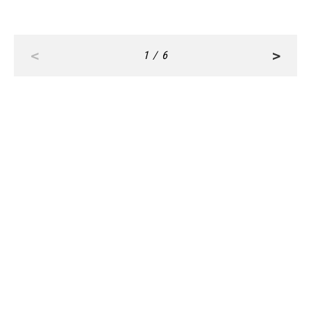
<
>
1 / 6
RANKING
ALL
FASHION
BEAUTY
Aug, 8, 2026
CULTURE
仲里依紗さん（36）「今の時代なら結婚は選ん
でいないかも」【ドラマ『Tokyo middle 30』イ
ンタビュー】 | CLASSY.[クラッシィ]