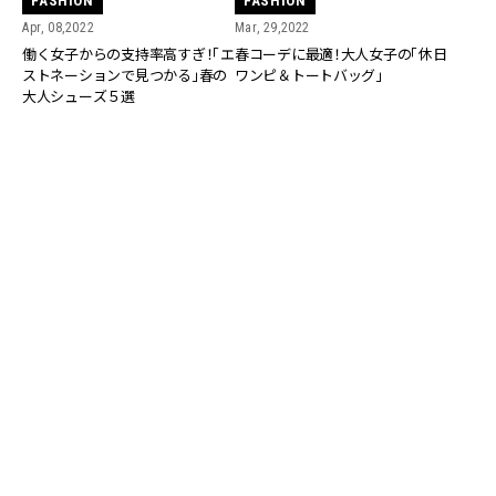
FASHION
FASHION
Apr, 08,2022
Mar, 29,2022
働く女子からの支持率高すぎ！「エ
春コーデに最適！大人女子の「休日
ストネーションで見つかる」春の
ワンピ＆トートバッグ」
大人シューズ５選
FASHION
FASHION
Mar, 29,2022
Mar, 29,2022
春コーデで活躍！大人女子にぴっ
すらっと細く見える！春コーデで
たりの「黒ワンピ」、実は２WAYで
使える、おすすめ「ロングカーディ
も使える!?
ガン」２つ