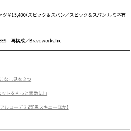
ツ￥15,400（スピック＆スパン／スピック＆スパン ルミネ有
構成／Bravoworks.Inc
着こなし見本２つ
ットをもっと素敵に！」
ュアルコーデ３選【黒スキニーほか】