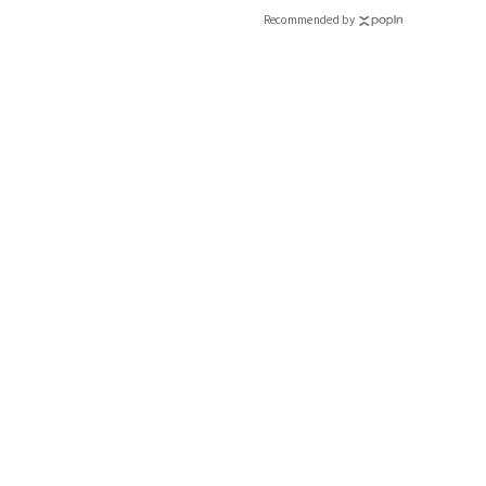
［ブラウス］
Recommended by
ふわっと広がるペプラムデザインとボリューム袖の立体感で、ワン
アバイル）