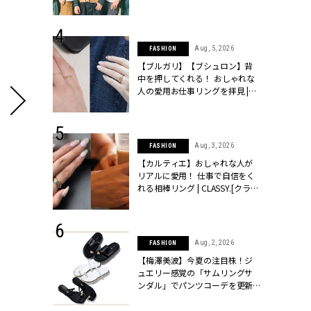
ッシィ]
とは？【3rdシングル『Drivin' My
Life』発売】 | CLASSY.[クラッシ
ィ]
 24, 2026
Aug, 5, 2026
FASHION
方３選】結婚
【ブルガリ】【ブシュロン】背
“シンプル黒ワ
中を押してくれる！ おしゃれな
フ』で盛るのが
人の愛用お仕事リングを拝見 |
[クラッシィ]
CLASSY.[クラッシィ]
 18, 2025
Aug, 3, 2026
FASHION
ティエ人気リ
【カルティエ】おしゃれな人が
ニティetc.
リアルに愛用！ 仕事で自信をく
選ぶ人増えて
れる相棒リング | CLASSY.[クラッ
[クラッシィ]
シィ]
 24, 2025
Aug, 2, 2026
FASHION
れバッグ最新
【梅澤美波】今夏の注目株！ジ
プラダetc.
ュエリー感覚の「サムリングサ
力あり」が条
ンダル」でパンツコーデを更新 |
クラッシィ]
CLASSY.[クラッシィ]