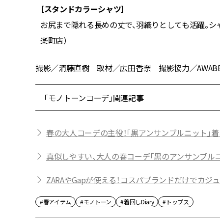
［スタンドカラーシャツ］
ワード樫山）
お尻まで隠れる長めの丈で、羽織りとしても活躍。シャ
楽町店）
撮影／清藤直樹 取材／広田香奈 撮影協力／AWABEES 再
「モノトーンコーデ」関連記事
春の大人コーデの主役！「黒アンサンブルニット」
真似しやすい、大人の春コーデ「黒のアンサンブルニ
ZARAやGapが使える！コスパブランドだけでカジ
#春アイテム
#モノトーン
#着回しDiary
#トップス