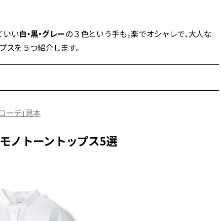
BEAUTY
ていい
白・黒・グレー
の３色という手も。楽でオシャレで、大人な
プスを５つ紹介します。
Aug, 5, 2026
Feb,
BEAUTY
WEDDING
忙しい毎日に「うるおいター
結婚式に黒ドレス
ボ」を。新【SOFINA BASIC＋】
ばれで失敗しない
のお手入れでうるおってなめら
ーを解説 | CLASS
かな肌を目指す | CLASSY.[クラッ
シィ]
コーデ」見本
Aug, 6, 2026
Aug,
BEAUTY
WEDDING
【ヘアアクセ6選】手抜きに見え
【結婚指輪】人気
モノトーントップス5選
ない！アラサーのまとめ髪が垢
ング22選｜20〜3
抜ける「即戦力アクセ」たち |
エピソードも | CLA
CLASSY.[クラッシィ]
ィ]
Aug, 5, 2026
Jun,
BEAUTY
WEDDING
ユニクロ名品も！日焼け対策ガ
【一生ものジュエ
チ勢の「ないと無理」なアイテ
存在感が際立つ！
ムハック7選 | CLASSY.[クラッシ
「トゥギャザー」