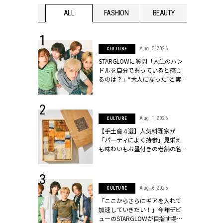
WEDDING
ALL
FASHION
BEAUTY
WEDDIN
 16, 2026
Aug, 5, 2026
CULTURE
はアリ？お呼
STARGLOWに質問「人生のハン
コーデ＆マナ
ドルを自分で握っていると感じ
Y.[クラッシィ]
るのは？」“大️人になった”と実
感する瞬間【3rdシングル
『Drivin' My Life』発売】 |
CLASSY.[クラッシィ]
 13, 2025
Aug, 1, 2026
CULTURE
ブランドのリ
【手土産４選】人気料理家が
0代カップルの
「パーティによく持参」見栄え
SSY.[クラッシ
も味わいもお墨付きの老舗の名
物とは？ | CLASSY.[クラッシィ]
 30, 2026
Aug, 6, 2026
CULTURE
リー】1つでも
「ここからさらにギアを入れて
ポメラートの
加速していきたい！」今年デビ
シリーズに注
ューのSTARGLOWが目指す場所