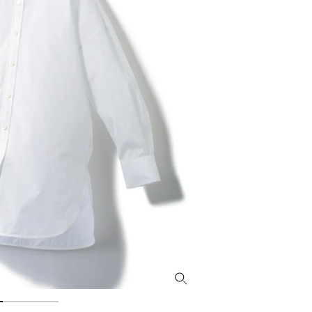
ィ]
目 | CLASSY.[クラ
Nov, 17, 2025
Mar,
BEAUTY
WEDDING
【落ちない名品リップ10選】塗
【トレンドの巻き
り直しできない・皮むけしやす
式ゲスト服の鉄板
いetc.悩みをクリア | CLASSY.[ク
ンピ”は『スカー
ラッシィ]
正解！ | CLASSY.
Jul, 13, 2026
Aug,
BEAUTY
WEDDING
朝の“寝ぐせ直し”はもういらな
20万円台〜【カル
い！夜に仕込む「ヘアケア家
ング４選】ラブ、トリ
電」3選 | CLASSY.[クラッシィ]
を『マリッジ』に
ます！ | CLASSY.
Aug, 5, 2026
Dec,
BEAUTY
WEDDING
夏の深刻なくすみ・色ムラにア
【結婚式のお呼ば
プローチ！【透明感を底上げ】
事情】アンテプリマ、
神コスメ３選 | CLASSY.[クラッシ
「小さくても収納
ィ]
件！ | CLASSY.[