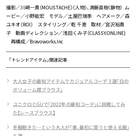
撮影／川﨑一貴（MOUSTACHE）〈人物〉、清藤直樹〈静物〉 ム
ービー／小野能宏 モデル／土屋巴瑞季 ヘアメーク／森
ユキオ（ROI） スタイリング／乾 千恵 取材／宮沢裕貴
子 動画ディレクション／浅田くみ子（CLASSY.ONLINE)
再構成／Bravoworks.Inc
「トレンドアイテム」関連記事
大人女子の最旬アイテムでカジュアルコーデ３選「白の
ボリューム襟ブラウス」
ユニクロとGUで「2022年の最旬コーデ」に挑戦してみ
た【レースブラウス】
冬服飽きた…という大人が「春、最初に買うと使える服」
６選