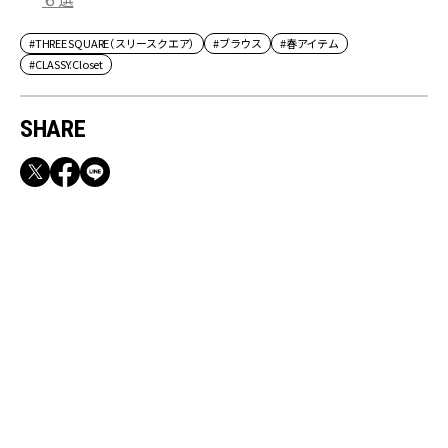
#THREE SQUARE（スリースクエア）
#ブラウス
#春アイテム
#CLASSY.Closet
SHARE
RECOMMEND
満員電車も外回りも快適！身軽になれるバッグ
＆スマホショルダー3選