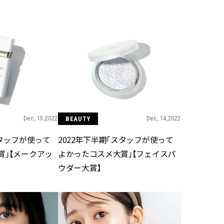
BEAUTY
Aug, 8, 2026
Jun,
BEAUTY
WEDDING
【エルメス】初の本格リップケ
【一生ものジュエ
アコレクション誕生！憧れのア
存在感が際立つ！
イテムで唇をもっと美しく |
「トゥギャザー」
CLASSY.[クラッシィ]
目 | CLASSY.[クラ
Dec, 15,2022
BEAUTY
Dec, 14,2022
Aug, 7, 2026
Mar,
BEAUTY
WEDDING
【UV下地】酷暑に頼れる！
【10万円台から】
スタッフが使って
2022年下半期「スタッフが使って
2,000円台〜3,000円台の名品3選
ーでよりパーソナ
｜30代美容ライターが正直レビ
ダルジュエリー』４選 
賞」【メークアッ
よかったコスメ大賞」【フェイスパ
ュー | CLASSY.[クラッシィ]
[クラッシィ]
ウダー大賞】
Aug, 9, 2026
Feb,
BEAUTY
WEDDING
【毛穴沼からの脱出】みんなが
結婚式に黒ドレス
リアルに行き着いた“アワード総
ばれで失敗しない
なめ”の「神コスメ」３選 |
ーを解説 | CLASS