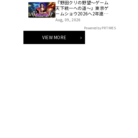
『野田クリの野望～ゲーム
天下統一への道～』東京ゲ
ームショウ2026へ2年連続
出陣！開発中の番組オリジ
Aug, 09, 2026
ナルゲームを世界最速体
Powered by PR TIMES
験！失敗したら即「打ち
首」！？しんや＆青木マッ
VIEW MORE
チョ参加のイベントも開
催！