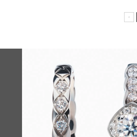
<
に。【シ