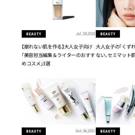
BEAUTY
Jul, 30,2022
BEAUTY
【崩れない肌を作る】大人女子向け
大人女子の「くず
「美容担当編集＆ライターのおすす
ない、セミマット肌
めコスメ」3選
BEAUTY
Oct, 06,2021
BEAUTY