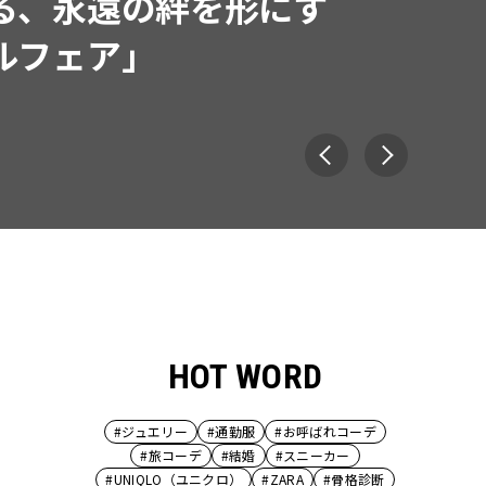
同制作! 週5で着たくなる
ウス」２選
HOT WORD
#ジュエリー
#通勤服
#お呼ばれコーデ
#旅コーデ
#結婚
#スニーカー
#UNIQLO（ユニクロ）
#ZARA
#骨格診断