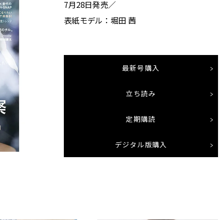
7月28日発売／
表紙モデル：堀田 茜
最新号購入
立ち読み
定期購読
デジタル版購入