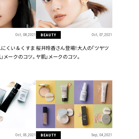
CLASSY.[クラッシィ]
Aug, 8, 2026
Dec,
BEAUTY
WEDDING
“盛りすぎない”がトレンド！
【堀田茜さん】20
【最旬マスカラ4選】さりげない
式・披露宴の全容
Oct, 08,2021
BEAUTY
Oct, 07,2021
ボリュームと絶妙カラー |
CLASSY.独占取材画
CLASSY.[クラッシィ]
CLASSY.[クラッシ
れにくい＆くすま
桜井玲香さん登場！大人の「ツヤツ
」メークのコツ。
ヤ肌」メークのコツ。
Sep, 25, 2025
Aug,
BEAUTY
WEDDING
マルジェラの“レプリカ”に新作
【結婚指輪】人気
も！注目度急上昇の『フレグラ
ング22選｜20〜3
ンス』５選 | CLASSY.[クラッシ
エピソードも | CLA
ィ]
ィ]
Aug, 8, 2026
Jul,
BEAUTY
WEDDING
【シャネル】「ココ マドモアゼ
【ブルガリの婚姻
ル クラッシュ アプソリュ」の限
トも】世界に一つ
定カフェが登場！世界観に没入
作れるブライダル
できる体験型イベントが開催 |
催！ | CLASSY.[
Oct, 05,2021
BEAUTY
Sep, 04,2021
CLASSY.[クラッシィ]