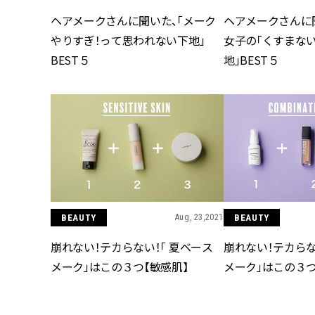
ヘアメークさんに聞いた、「メーク
ヘアメークさんに
やりすぎ！って思われない下地」
女子の「くすまな
BEST５
地」BEST５
BEAUTY
Aug, 23,2021
BEAUTY
崩れない！テカらない！「 夏ベース
崩れない！テカらな
メーク」はこの３つ【敏感肌】
メーク」はこの３つ