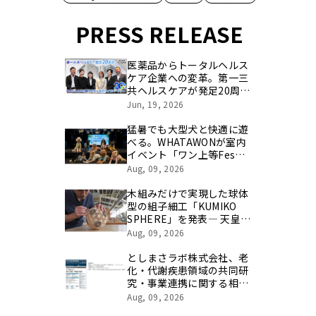
PRESS RELEASE
医薬品からトータルヘルス
ケア企業への変革。第一三
共ヘルスケアが発足20周年
を記念し、製品開発・新カ
Jun, 19, 2026
テゴリ挑戦の舞台や旧社統
合時のエピソードを社員の
猛暑でも大型犬と快適に遊
想いとともに振り返る特別
べる。WHATAWONが室内
映像を公開！
イベント「ワン上等Fes
Summer Party」を8月29
Aug, 09, 2026
日開催
木組みだけで実現した球体
型の組子細工「KUMIKO
SPHERE」を発表― 天皇杯
JFA 第106回全日本サッカ
Aug, 09, 2026
ー選手権大会の公式ビジュ
アルにも採用 ―
としまさラボ株式会社、老
化・代謝疾患領域の共同研
究・事業連携に関する相談
受付を開始
Aug, 09, 2026