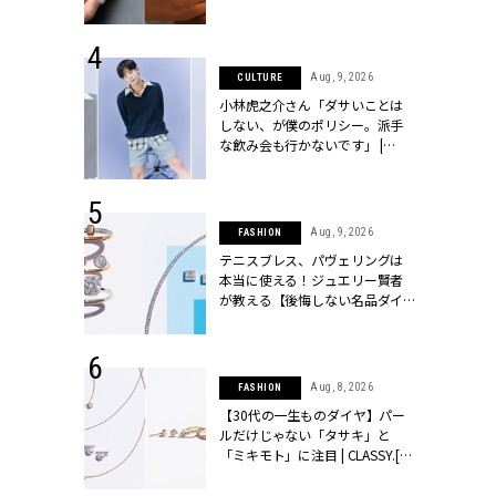
シィ]
 14, 2025
Aug, 9, 2026
CULTURE
25年秋の挙
小林虎之介さん「ダサいことは
をレポート＜
しない、が僕のポリシー。派手
像集＞ |
な飲み会も行かないです」 |
ィ]
CLASSY.[クラッシィ]
 13, 2025
Aug, 9, 2026
FASHION
ブランドのリ
テニスブレス、パヴェリングは
0代カップルの
本当に使える！ジュエリー賢者
SSY.[クラッシ
が教える【後悔しない名品ダイ
ヤ】３選 | CLASSY.[クラッシィ]
 27, 2026
Aug, 8, 2026
FASHION
届のプレゼン
【30代の一生ものダイヤ】パー
だけの指輪が
ルだけじゃない「タサキ」と
フェアを開
「ミキモト」に注目 | CLASSY.[ク
クラッシィ]
ラッシィ]