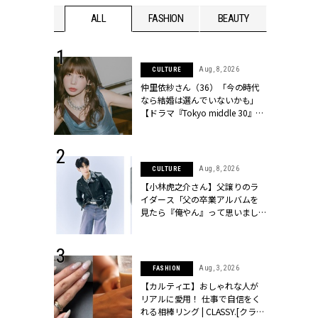
WEDDING
ALL
FASHION
BEAUTY
WEDDIN
 30, 2026
Aug, 8, 2026
CULTURE
リー】1つでも
仲里依紗さん（36）「今の時代
ポメラートの
なら結婚は選んでいないかも」
シリーズに注
【ドラマ『Tokyo middle 30』イ
ッシィ]
ンタビュー】 | CLASSY.[クラッシ
ィ]
 17, 2026
Aug, 8, 2026
CULTURE
ラグジュアリ
【小林虎之介さん】父譲りのラ
ルな『ブライ
イダース「父の卒業アルバムを
| CLASSY.
見たら『俺やん』って思いまし
た（笑）」 | CLASSY.[クラッシ
ィ]
 16, 2026
Aug, 3, 2026
FASHION
はアリ？お呼
【カルティエ】おしゃれな人が
コーデ＆マナ
リアルに愛用！ 仕事で自信をく
Y.[クラッシィ]
れる相棒リング | CLASSY.[クラッ