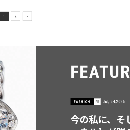
1
2
>