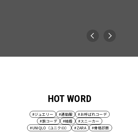
HOT WORD
#ジュエリー
#通勤服
#お呼ばれコーデ
#旅コーデ
#結婚
#スニーカー
#UNIQLO（ユニクロ）
#ZARA
#骨格診断