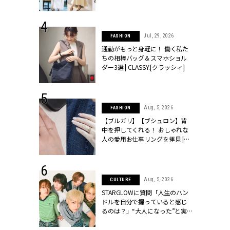
ッシィ]
こなし」 | CLASSY.[クラッシィ]
 24, 2026
Jul, 29, 2026
FASHION
方３選】結婚
通勤がもっと身軽に！ 働く私た
“シンプル黒ワ
ちの相棒バッグ＆スマホショル
フ』で盛るのが
ダー3選 | CLASSY.[クラッシィ]
[クラッシィ]
 18, 2025
Aug, 5, 2026
FASHION
ティエ人気リ
【ブルガリ】【ブシュロン】背
ニティetc.
中を押してくれる！ おしゃれな
選ぶ人増えて
人の愛用お仕事リングを拝見 |
[クラッシィ]
CLASSY.[クラッシィ]
 4, 2025
Aug, 5, 2026
CULTURE
急上昇【ブシ
STARGLOWに質問「人生のハン
イダルリン
ドルを自分で握っていると感じ
やすい！ |
るのは？」“大️人になった”と実
ィ]
感する瞬間【3rdシングル
『Drivin' My Life』発売】 |