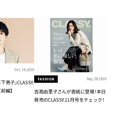
BEAUTY
Aug, 7, 2026
Feb,
BEAUTY
WEDDING
【UV下地】酷暑に頼れる！
結婚式に黒ドレス
2,000円台〜3,000円台の名品3選
ばれで失敗しない
｜30代美容ライターが正直レビ
ーを解説 | CLASS
ュー | CLASSY.[クラッシィ]
Oct, 24,2020
Aug, 6, 2026
Aug,
BEAUTY
WEDDING
【ヘアアクセ6選】手抜きに見え
【結婚指輪】人気
FASHION
Sep, 28,2020
男子」CLASSY.
ない！アラサーのまとめ髪が垢
ング22選｜20〜3
抜ける「即戦力アクセ」たち |
エピソードも | CLA
前編】
吉高由里子さんが表紙に登場！本日
CLASSY.[クラッシィ]
ィ]
発売のCLASSY.11月号をチェック！
Aug, 5, 2026
Jun,
BEAUTY
WEDDING
忙しい毎日に「うるおいター
【一生ものジュエ
ボ」を。新【SOFINA BASIC＋】
存在感が際立つ！
のお手入れでうるおってなめら
「トゥギャザー」