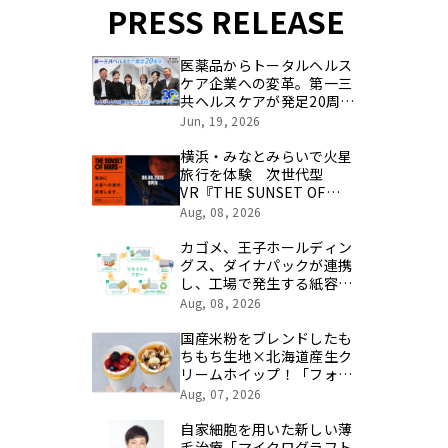
PRESS RELEASE
医薬品からトータルヘルス
ケア企業への変革。第一三
共ヘルスケアが発足20周年
を記念し、製品開発・新カ
Jun, 19, 2026
テゴリ挑戦の舞台や旧社統
合時のエピソードを社員の
横浜・みなとみらいで火星
想いとともに振り返る特別
旅行を体験 次世代型
映像を公開！
VR『THE SUNSET OF
MARS』今週末オープン！
Aug, 08, 2026
楽しく学べるパネル展やワ
ークショップなど関連イベ
カゴメ、王子ホールディン
ントも
グス、ダイナパックが連携
し、工場で発生する紙容器
損紙を段ボールへ再資源化
Aug, 08, 2026
する実証を開始
国産米粉をブレンドしたも
ちもち生地×北海道産生ク
リームホイップ！「フォレ
スティコーヒー 愛甲石田
Aug, 07, 2026
店」にて、８月１７日
（月）からクレープ販売を
自家細胞を用いた新しい薄
開始
毛治療「マイクログラフト