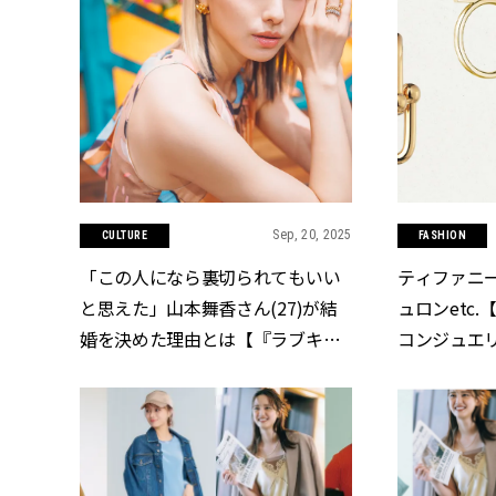
Sep, 20, 2025
CULTURE
FASHION
「この人になら裏切られてもいい
ティファニ
と思えた」山本舞香さん(27)が結
ュロンetc
婚を決めた理由とは【『ラブキャ
コンジュエリ
ッチャージャパン2』インタビュ
CLASSY.[
ー】 | CLASSY.[クラッシィ]