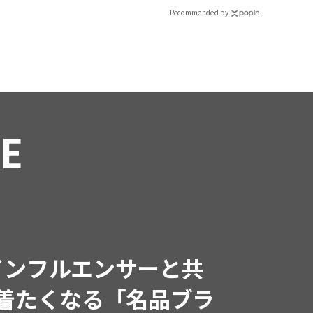
CLASSY.[クラッシィ]
Recommended by
RE
インフルエンサーと共
で着たくなる「名品ブラ