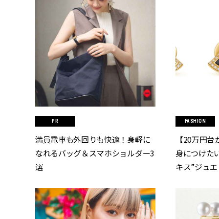
FASHION
満員電車も外回りも快適！身軽に
【20万円台
なれるバッグ＆スマホショルダー3
身につけた
選
キス”ジュエリー
ラッシィ]