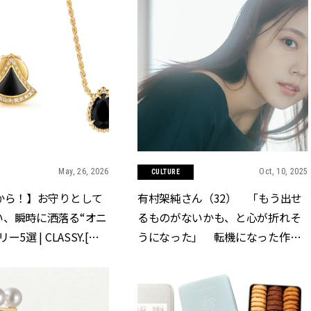
May, 26, 2026
Oct, 10, 2025
CULTURE
から！】お守りとして
有村架純さん（32） 「もう出せ
い、瞬時に洒落る“オニ
るものがないかも、と心が折れそ
5選 | CLASSY.[ク
うになった」 転機になった作品
とは | CLASSY.[クラッシィ]