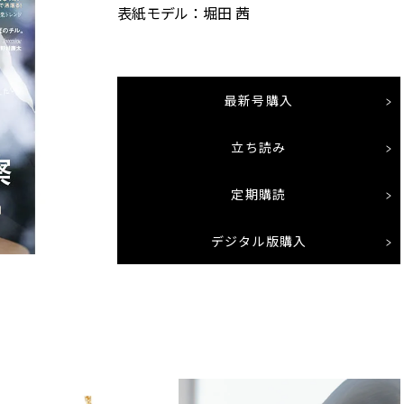
表紙モデル：堀田 茜
最新号購入
立ち読み
定期購読
デジタル版購入