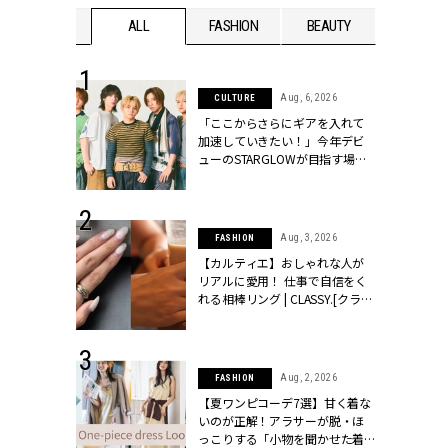
WEDDING
ALL
FASHION
BEAUTY
WEDDIN
 16, 2026
Aug, 6, 2026
CULTURE
はアリ？お呼
「ここからさらにギアを入れて
コーデ＆マナ
加速していきたい！」今年デビ
Y.[クラッシィ]
ューのSTARGLOWが目指す場所
とは？【3rdシングル『Drivin' My
Life』発売】 | CLASSY.[クラッシ
ィ]
 13, 2025
Aug, 3, 2026
FASHION
ブランドのリ
【カルティエ】おしゃれな人が
0代カップルの
リアルに愛用！ 仕事で自信をく
SSY.[クラッシ
れる相棒リング | CLASSY.[クラッ
シィ]
 30, 2026
Aug, 2, 2026
FASHION
リー】1つでも
【夏ワンピコーデ7選】甘く着な
ポメラートの
いのが正解！アラサーが脱・ほ
シリーズに注
っこりする「小物を聞かせた着