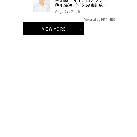
薄毛療法（毛包皮膚組織移
植法）」提供開始のお知ら
Aug, 07, 2026
せ 【医療法人社団 青真
Powered by PR TIMES
会 青山エルクリニック】
VIEW MORE