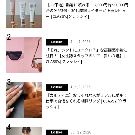
【UV下地】酷暑に頼れる！ 2,000円台〜3,000円
台の名品3選｜30代美容ライターが正直レビュ
ー | CLASSY.[クラッシィ]
Aug, 7, 2026
FASHION
「それ、ホントにユニクロ？」な高揚感小物に
注目！【女性誌スタッフのリアル買い３選】 |
CLASSY.[クラッシィ]
Aug, 3, 2026
FASHION
【カルティエ】おしゃれな人がリアルに愛用！
仕事で自信をくれる相棒リング | CLASSY.[クラ
ッシィ]
Jul, 29, 2026
FASHION