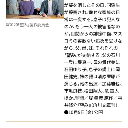
が姿を消したその日、同級生
が殺害され、幸せな家族の日
常は一変する。息子は犯人な
©2020「望み」製作委員会
のか、もう一人の被害者なの
か。世間からの誹謗中傷、マス
コミの容赦ない追及を受けな
がら、父、母、妹、それぞれの
〝
望み〟
が交錯する。父の石川
一登に堤真一、母の貴代美に
石田ゆり子、息子の規士に岡
田健史、妹の雅は清原果耶が
演じる。他の出演／加藤雅也、
市毛良枝、松田翔太、竜 雷太
ほか。監督／堤 幸彦 原作／雫
井脩介『望み』（角川文庫刊）
●10月9日（金）公開