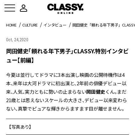
HOME
CULTURE
インタビュー
岡田健史「頼れる年下男子」CLASS
Oct, 24,2020
岡田健史「頼れる年下男子」CLASSY.特別インタビ
ュー【前編】
今夏は並行してドラマに3本出演し映画の公開待機作は4
本、来年は大河ドラマに初出演と、2年前の俳優デビュー以
来、人気、実力ともに勢いの止まらない
岡田健史
くん。まだ
21歳とは思えないスケールの大きさ、デビュー以来変わら
ない、真摯でピュアな輝きからますます目が離せません。
【写真あり】