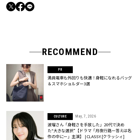
RECOMMEND
満員電車も外回りも快適！身軽になれるバッグ
＆スマホショルダー3選
May, 7, 2026
CULTURE
波瑠さん「身軽さを手放した」20代で決め
た“大きな選択”【ドラマ「月夜行路ー答えは名
作の中にー」主演】 | CLASSY.[クラッシィ]