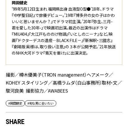
岡田健史
’99年5月12日生まれ 福岡県出身 血液型O型●’18年、ドラマ
『中学聖日記』で俳優デビュー。’19年『博多弁の女の子はかわ
いいと思いませんか？』でドラマ初主演。’20年『弥生、三月-
君を愛した30年-』で映画初出演。最近の出演作はドラマ
『MIU404』『大江戸もののけ物語』『いとしのニーナ』など。映
画『ドクターデスの遺産―BLACK FILE－』『新解釈・三國志』
『劇場版 奥様は、取り扱い注意』の３本が公開予定。’21年放送
のNHK大河ドラマ『青天を衝け』に出演決定。
撮影／樽木優美子（TRON management）ヘアメーク／
KOHEY スタイリング／髙橋ラムダ（白山事務所）取材・文／
駿河良美 撮影協力／AWABEES
#岡田健史
#旬な男に会いたい
SHARE