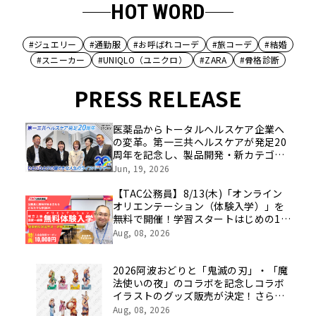
HOT WORD
#ジュエリー
#通勤服
#お呼ばれコーデ
#旅コーデ
#結婚
#スニーカー
#UNIQLO（ユニクロ）
#ZARA
#骨格診断
PRESS RELEASE
医薬品からトータルヘルスケア企業へ
の変革。第一三共ヘルスケアが発足20
周年を記念し、製品開発・新カテゴリ
挑戦の舞台や旧社統合時のエピソード
Jun, 19, 2026
を社員の想いとともに振り返る特別映
像を公開！
【TAC公務員】8/13(木)「オンライン
オリエンテーション（体験入学）」を
無料で開催！学習スタートはじめの1
歩！
Aug, 08, 2026
2026阿波おどりと「鬼滅の刃」・「魔
法使いの夜」のコラボを記念しコラボ
イラストのグッズ販売が決定！さらに
ufotableがこれまでに手掛けた歴代阿
Aug, 08, 2026