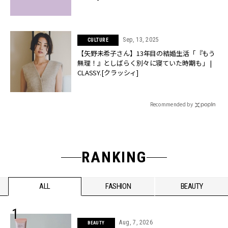
Sep, 13, 2025
CULTURE
【矢野未希子さん】13年目の結婚生活「『もう
無理！』としばらく別々に寝ていた時期も」 |
CLASSY.[クラッシィ]
Recommended by
RANKING
ALL
FASHION
BEAUTY
Aug, 7, 2026
BEAUTY