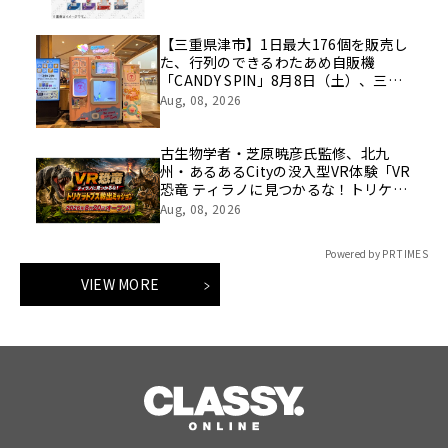
波おどりイラストのスタンプラリーも
実施！
【三重県津市】1日最大176個を販売し
た、行列のできるわたあめ自販機
「CANDY SPIN」8月8日（土）、三重
県津市のイオンモール津南に設置。
Aug, 08, 2026
古生物学者・芝原暁彦氏監修、北九
州・あるあるCityの没入型VR体験「VR
恐竜 ティラノに見つかるな！トリケラ
トプス救出ミッション」の制作を往来
Aug, 08, 2026
が担当
Powered by PR TIMES
VIEW MORE