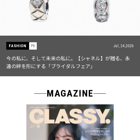
FASHION
PR
Jul, 15,2026
【ICB】人気インフルエンサーと共同制作! 週5で着たく
なる「名品ブラウス」２選
MAGAZINE