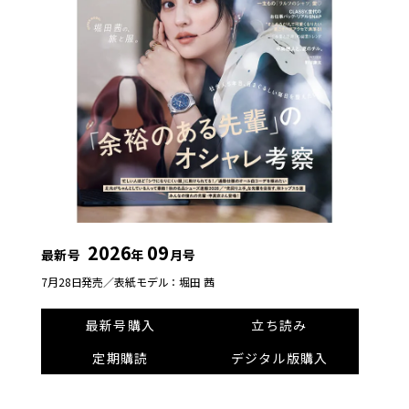
2026
09
最新号
年
月号
7月28日発売／
表紙モデル：堀田 茜
最新号購入
立ち読み
定期購読
デジタル版購入