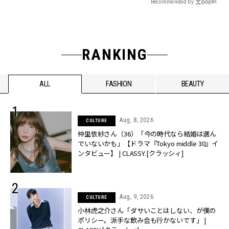
Recommended by
RANKING
ALL
FASHION
BEAUTY
Aug, 8, 2026
CULTURE
仲里依紗さん（36）「今の時代なら結婚は選ん
でいないかも」【ドラマ『Tokyo middle 30』イ
ンタビュー】 | CLASSY.[クラッシィ]
Aug, 9, 2026
CULTURE
小林虎之介さん「ダサいことはしない、が僕の
ポリシー。派手な飲み会も行かないです」 |