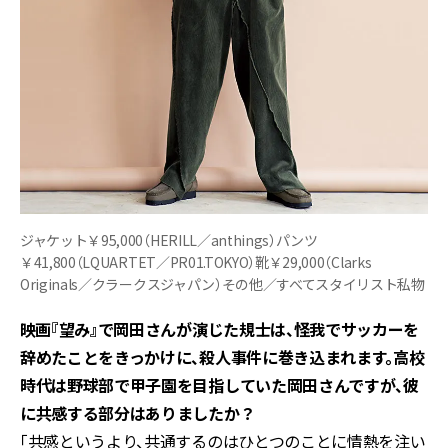
ジャケット￥95,000（HERILL／anthings）パンツ
￥41,800（LQUARTET／PR01.TOKYO）靴￥29,000（Clarks
Originals／クラークスジャパン）その他／すべてスタイリスト私物
――映画『望み』で岡田さんが演じた規士は、怪我でサッカーを
辞めたことをきっかけに、殺人事件に巻き込まれます。高校
時代は野球部で甲子園を目指していた岡田さんですが、彼
に共感する部分はありましたか？
「共感というより、共通するのはひとつのことに情熱を注い