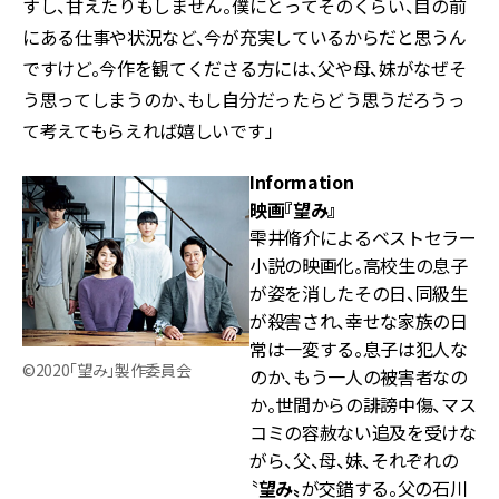
すし、甘えたりもしません。僕にとってそのくらい、目の前
にある仕事や状況など、今が充実しているからだと思うん
ですけど。今作を観てくださる方には、父や母、妹がなぜそ
う思ってしまうのか、もし自分だったらどう思うだろうっ
て考えてもらえれば嬉しいです」
Information
映画『望み』
雫井脩介によるベストセラー
小説の映画化。高校生の息子
が姿を消したその日、同級生
が殺害され、幸せな家族の日
常は一変する。息子は犯人な
©2020「望み」製作委員会
のか、もう一人の被害者なの
か。世間からの誹謗中傷、マス
コミの容赦ない追及を受けな
がら、父、母、妹、それぞれの
〝
望み〟
が交錯する。父の石川