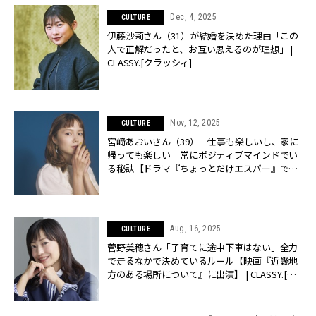
Dec, 4, 2025
CULTURE
伊藤沙莉さん（31）が結婚を決めた理由「この
人で正解だったと、お互い思えるのが理想」 |
CLASSY.[クラッシィ]
Nov, 12, 2025
CULTURE
宮﨑あおいさん（39）「仕事も楽しいし、家に
帰っても楽しい」常にポジティブマインドでい
る秘訣【ドラマ『ちょっとだけエスパー』で13
年ぶり民放連ドラ出演】 | CLASSY.[クラッシィ]
Aug, 16, 2025
CULTURE
菅野美穂さん「子育てに途中下車はない」全力
で走るなかで決めているルール【映画『近畿地
方のある場所について』に出演】 | CLASSY.[ク
ラッシィ]