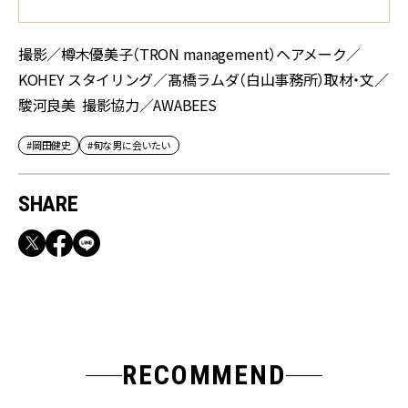
撮影／樽木優美子（TRON management）ヘアメーク／
KOHEY スタイリング／髙橋ラムダ（白山事務所）取材・文／
駿河良美 撮影協力／AWABEES
#岡田健史
#旬な男に会いたい
SHARE
RECOMMEND