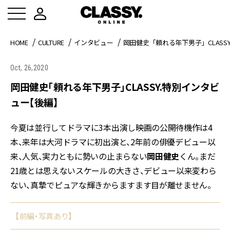
HOME
CULTURE
インタビュー
岡田健史「頼れる年下男子」CLASS
Oct, 26,2020
岡田健史「頼れる年下男子」CLASSY.特別インタビ
ュー【後編】
今夏は並行してドラマに3本出演し映画の公開待機作は4
本、来年は大河ドラマに初出演と、2年前の俳優デビュー以
来、人気、実力ともに勢いの止まらない
岡田健史
くん。まだ
21歳とは思えないスケールの大きさ、デビュー以来変わら
ない、真摯でピュアな輝きからますます目が離せません。
【前編・写真あり】