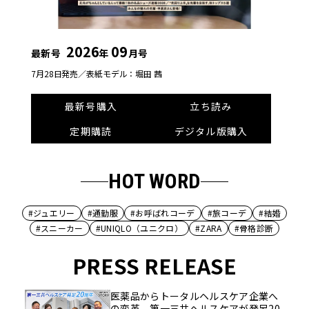
2026
09
最新号
年
月号
7月28日発売／
表紙モデル：堀田 茜
最新号購入
立ち読み
定期購読
デジタル版購入
HOT WORD
#ジュエリー
#通勤服
#お呼ばれコーデ
#旅コーデ
#結婚
#スニーカー
#UNIQLO（ユニクロ）
#ZARA
#骨格診断
PRESS RELEASE
医薬品からトータルヘルスケア企業へ
の変革。第一三共ヘルスケアが発足20