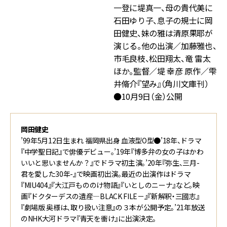
一登に堤真一、母の貴代美に
石田ゆり子、息子の規士に岡
田健史、妹の雅は清原果耶が
演じる。他の出演／加藤雅也、
市毛良枝、松田翔太、竜 雷太
ほか。監督／堤 幸彦 原作／雫
井脩介『望み』（角川文庫刊）
●10月9日（金）公開
岡田健史
’99年5月12日生まれ 福岡県出身 血液型O型●’18年、ドラマ
『中学聖日記』で俳優デビュー。’19年『博多弁の女の子はかわ
いいと思いませんか？』でドラマ初主演。’20年『弥生、三月-
君を愛した30年-』で映画初出演。最近の出演作はドラマ
『MIU404』『大江戸もののけ物語』『いとしのニーナ』など。映
画『ドクターデスの遺産―BLACK FILE－』『新解釈・三國志』
『劇場版 奥様は、取り扱い注意』の３本が公開予定。’21年放送
のNHK大河ドラマ『青天を衝け』に出演決定。