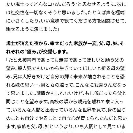
たい規士ってどんなコなんだろう』と思わせるように、彼に
は社交性を一切なくそうと思いました。たとえば声を極端
に小さくしたり。いい意味で観てくださる方を困惑させて、
騙せるように演じました」
――規士が消えた夜から、幸せだった家族が一変。父、母、妹、そ
れぞれの〝望み〟が交錯します。
「たとえ被害者であっても無実であってほしいと願う父の
望み、殺人犯でもいいから生きていてほしいと祈る母の望
み、兄は大好きだけど自分の輝く未来が壊されることを恐
れる妹の思い…。男と女の脳って、こんなにも違うんだなっ
て思いました。薄情かもしれないけど、もし僕だったら父と
同じことを望みます。高校の頃から親元を離れて寮に入っ
て、いろんな人間と出会っていろんな世界を見て、身の回り
のことも自分でやることで自立心が育てられたんだと思い
ます。家族も父、母、姉というより、いち人間として見ていま