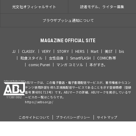
光文社オフィシャルサイト
読者モデル、ライター募集
ブラウザプッシュ通知について
MAGAZINE OFFICIAL SITE
JJ
CLASSY.
VERY
STORY
HERS
Mart
美ST
bis
和食スタイル
女性自身
SmartFLASH
COMIC熱帯
comic Pureri
マンガ コミソル
本がすき。
ABJマークは、この電子書店・電子書籍配信サービスが、著作権者からコン
テンツ使用許諾を得た正規版配信サービスであることを示す登録商標（登録
番号 第6091713号）です。ABJマークの詳細、ABJマークを掲示しているサ
ービスの一覧はこちらです。
https://aebs.or.jp/
このサイトについて
プライバシーポリシー
サイトマップ
©Kobunsha Co., Ltd. All Rights Reserved.