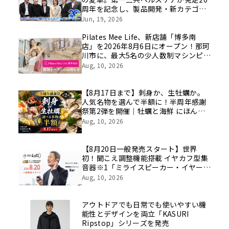
周年を記念し、製品開発・新カテゴリ
挑戦の舞台や旧社統合時のエピソード
Jun, 19, 2026
を社員の想いとともに振り返る特別映
像を公開！
Pilates Mee Life、新店舗「博多南
店」を2026年8月6日にオープン！那珂
川市に、最大5名の少人数制マシンピラ
ティスが誕生
Aug, 10, 2026
【8月17日まで】刺身か、生牡蠣か。
人気名物を選んで半額に！半周年感謝
祭第2弾を開催｜牡蠣と海鮮 にほんい
ち 堺筋本町店
Aug, 10, 2026
【8月20日一般発売スタート】世界
初！聞こえ調整機能搭載 イヤカフ型集
音器※1「ミライスピーカー・イヤー」
｜GREEN FUNDINGで実施中の先行予
Aug, 10, 2026
約販売で支援総額4.8億円突破
アウトドアでも日常でも使いやすい機
能性とデザインを両立「KASURI
Ripstop」シリーズを発売