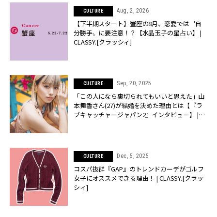
Aug, 2, 2026
CULTURE
【下半期スタート】蟹座の8月、恋愛では〝自
分勝手〟に要注意！？【水晶玉子の星占い】 |
CLASSY.[クラッシィ]
Sep, 20, 2025
CULTURE
「この人になら裏切られてもいいと思えた」山
本舞香さん(27)が結婚を決めた理由とは【『ラ
ブキャッチャージャパン2』インタビュー】 |
CLASSY.[クラッシィ]
Dec, 5, 2025
CULTURE
コスパ抜群『GAP』のトレンドカーデがゴルフ
女子にオススメできる理由！ | CLASSY.[クラッ
シィ]