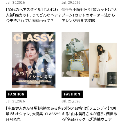
Jul, 30,2026
Jul, 29,2026
【30代のヘアスタイル】じわじわ
個性も小顔も叶う【姫カット】が大
人気「姫カット」ってどんなヘア？
ブーム！カットのオーダー法から
今支持されている理由って？
アレンジ術まで攻略
FASHION
FASHION
Jul, 28,2026
Jul, 25,2026
【中島健人さん登場】余裕のある先
30代の“品格”は【フェンディ】で叶
輩の「オシャレ」大特集｜CLASSY.9
える！山本美月さんが纏う、価値あ
月号発売
る「名品バッグ」と「洗練ウェア」