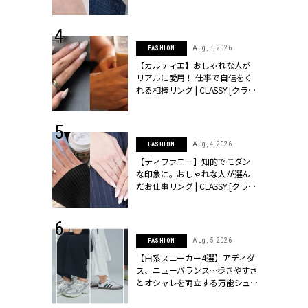
ッシィ]
CLASSY.[クラッシィ]
 24, 2025
Aug, 3, 2026
FASHION
れバッグ最新
【カルティエ】おしゃれな人が
プラダetc.
リアルに愛用！ 仕事で自信をく
力あり」が条
れる相棒リング | CLASSY.[クラッ
クラッシィ]
シィ]
 28, 2026
Aug, 4, 2026
FASHION
結婚指輪は“結
【ティファニー】知的でモダン
最愛リングが大
な印象に。おしゃれな人が選ん
クラッシィ]
だお仕事リング | CLASSY.[クラッ
シィ]
 24, 2026
Aug, 5, 2026
FASHION
方３選】結婚
【白系スニーカー4選】アディダ
“シンプル黒ワ
ス、ニューバランス…歩きやすさ
フ』で盛るのが
とオシャレを両立する万能シュ
[クラッシィ]
ーズ | CLASSY.[クラッシィ]