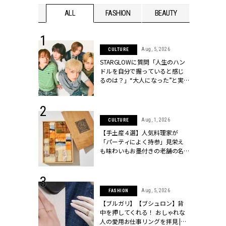
WEDDING
ALL
FASHION
BEAUTY
WEDDIN
 16, 2026
Aug, 5, 2026
CULTURE
はアリ？お呼
STARGLOWに質問「人生のハン
コーデ＆マナ
ドルを自分で握っていると感じ
Y.[クラッシィ]
るのは？」“大️人になった”と実
感する瞬間【3rdシングル
『Drivin' My Life』発売】 |
CLASSY.[クラッシィ]
 13, 2025
Aug, 1, 2026
CULTURE
ブランドのリ
【手土産４選】人気料理家が
0代カップルの
「パーティによく持参」見栄え
SSY.[クラッシ
も味わいもお墨付きの老舗の名
物とは？ | CLASSY.[クラッシィ]
 30, 2026
Aug, 5, 2026
FASHION
リー】1つでも
【ブルガリ】【ブシュロン】背
ポメラートの
中を押してくれる！ おしゃれな
シリーズに注
人の愛用お仕事リングを拝見 |