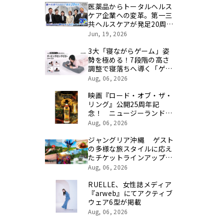
医薬品からトータルヘルス
ケア企業への変革。第一三
共ヘルスケアが発足20周年
を記念し、製品開発・新カ
Jun, 19, 2026
テゴリ挑戦の舞台や旧社統
合時のエピソードを社員の
3大「寝ながらゲーム」姿
想いとともに振り返る特別
勢を極める！7段階の高さ
映像を公開！
調整で寝落ちへ導く「ゲー
ミングロングピロー」発売
Aug, 06, 2026
映画『ロード・オブ・ザ・
リング』公開25周年記
念！ ニュージーランド最
高峰のシングルモルト、
Aug, 06, 2026
POKENO(ポケノ)より 数
量限定ウイスキー「リング
ジャングリア沖縄 ゲスト
ベアラー」が誕生
の多様な旅スタイルに応え
たチケットラインアップ拡
充 余すことなく魅力を堪
Aug, 06, 2026
能する「ロイヤルチケッ
ト」新登場
RUELLE、女性誌メディア
『arweb』にてアクティブ
ウェア6型が掲載
Aug, 06, 2026