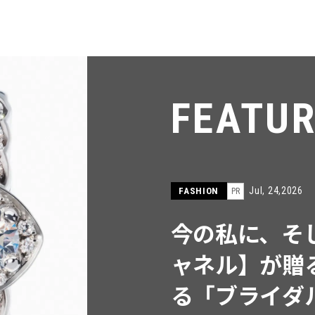
FEATU
Jul, 15,2026
FASHION
PR
【ICB】人気
同制作! 週5
ウス」２選