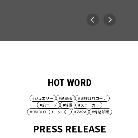
HOT WORD
#ジュエリー
#通勤服
#お呼ばれコーデ
#旅コーデ
#結婚
#スニーカー
#UNIQLO（ユニクロ）
#ZARA
#骨格診断
PRESS RELEASE