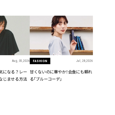
BEAUTY
Aug, 5, 2026
Feb,
BEAUTY
WEDDING
ユニクロ名品も！日焼け対策ガ
結婚式に黒ドレス
チ勢の「ないと無理」なアイテ
ばれで失敗しない
ムハック7選 | CLASSY.[クラッシ
ーを解説 | CLASS
ィ]
Aug, 05,2026
FASHION
Jul, 28,2026
Aug, 6, 2026
Aug,
BEAUTY
WEDDING
【ヘアアクセ6選】手抜きに見え
【結婚指輪】人気
気になる？レー
甘くないのに華やか！会食にも頼れ
ない！アラサーのまとめ髪が垢
ング22選｜20〜3
抜ける「即戦力アクセ」たち |
エピソードも | CLA
なじませる方法
る「ブルーコーデ」
CLASSY.[クラッシィ]
ィ]
Nov, 17, 2025
Jun,
BEAUTY
WEDDING
【落ちない名品リップ10選】塗
【一生ものジュエ
り直しできない・皮むけしやす
存在感が際立つ！
いetc.悩みをクリア | CLASSY.[ク
「トゥギャザー」