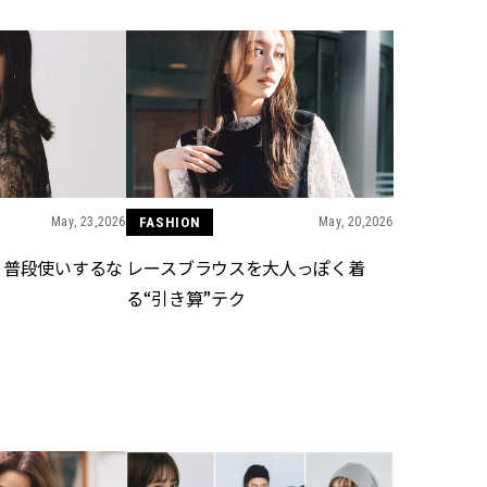
ラッシィ]
目 | CLASSY.[クラ
Aug, 5, 2026
Dec,
BEAUTY
WEDDING
忙しい毎日に「うるおいター
【結婚式のお呼ば
ボ」を。新【SOFINA BASIC＋】
事情】アンテプリマ、
のお手入れでうるおってなめら
「小さくても収納
かな肌を目指す | CLASSY.[クラッ
件！ | CLASSY.[
シィ]
May, 23,2026
FASHION
May, 20,2026
Jul, 13, 2026
Mar,
BEAUTY
WEDDING
朝の“寝ぐせ直し”はもういらな
【ティファニー】
、普段使いするな
レースブラウスを大人っぽく着
い！夜に仕込む「ヘアケア家
び目”モチーフの
る“引き算”テク
電」3選 | CLASSY.[クラッシィ]
本命 | CLASSY.[
Aug, 4, 2026
Mar,
BEAUTY
WEDDING
【猛暑ダメージ】はまずリセッ
【トレンドの巻き
ト！30代の夏枯れ肌を救う「先
式ゲスト服の鉄板
回りエイジングケア」美容液3選
ンピ”は『スカー
| CLASSY.[クラッシィ]
正解！ | CLASSY.