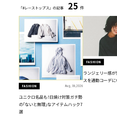
25
件
「#レーストップス」の記事
FASHION
ランジェリー感が
スを通勤コーデに
FASHION
Aug, 06,2026
ユニクロ名品も！日焼け対策ガチ勢
の「ないと無理」なアイテムハック7
選