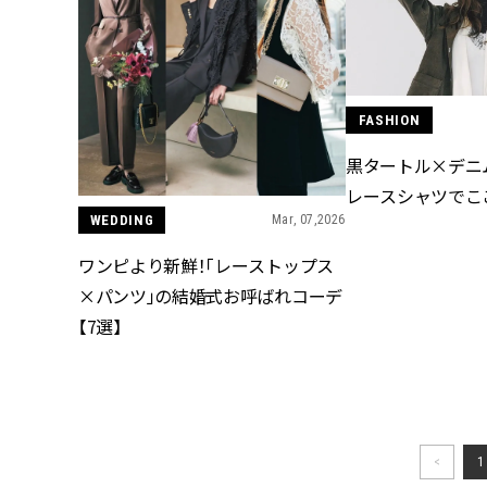
FASHION
黒タートル×デニ
レースシャツでこ
WEDDING
Mar, 07,2026
ワンピより新鮮！「レーストップス
×パンツ」の結婚式お呼ばれコーデ
【7選】
<
1