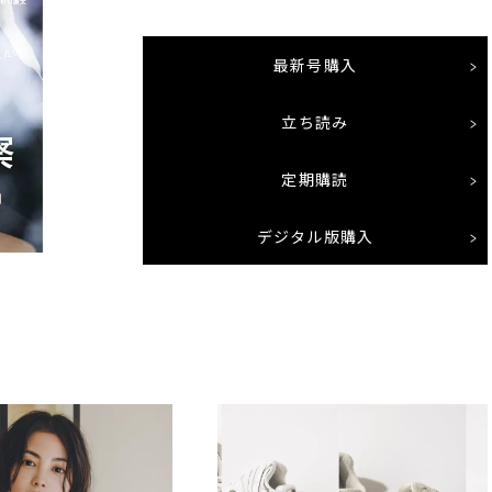
最新号購入
立ち読み
定期購読
デジタル版購入