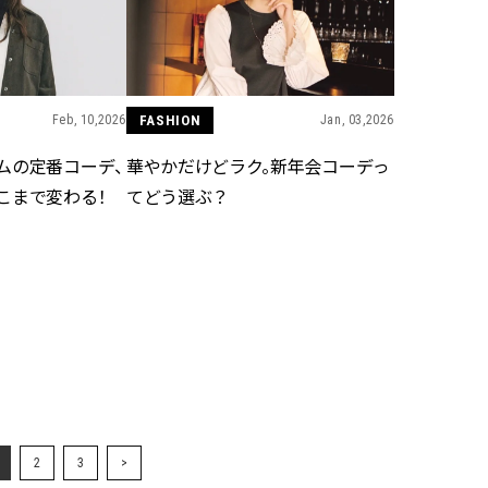
Feb, 10,2026
FASHION
Jan, 03,2026
ムの定番コーデ、
華やかだけどラク。新年会コーデっ
こまで変わる！
てどう選ぶ？
2
3
>